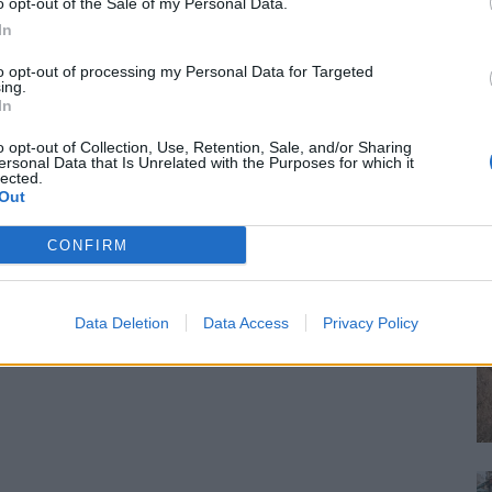
o opt-out of the Sale of my Personal Data.
In
to opt-out of processing my Personal Data for Targeted
ing.
In
o opt-out of Collection, Use, Retention, Sale, and/or Sharing
ersonal Data that Is Unrelated with the Purposes for which it
lected.
Out
CONFIRM
Data Deletion
Data Access
Privacy Policy