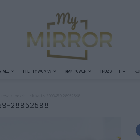
ATALE
PRETTY WOMAN
MAN POWER
FRUZSIFITT
KU
MyMirror
 rész
pexels-erik-karits-2093459-28952598
459-28952598
Magazin