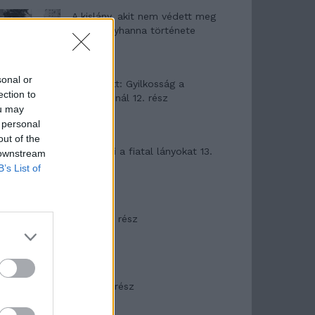
A kislány, akit nem védett meg
senki – Lyhanna története
sonal or
T. Barnett: Gyilkosság a
ection to
Garda-tónál 12. rész
ou may
 personal
out of the
T. szereti a fiatal lányokat 13.
 downstream
rész
B’s List of
Minka 10. rész
Minka 9. rész