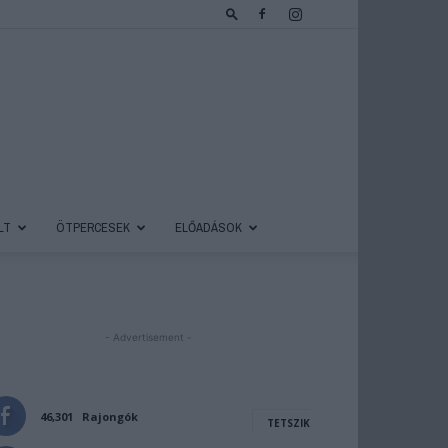
LT
ÖTPERCESEK
ELŐADÁSOK
- Advertisement -
46,301
Rajongók
TETSZIK