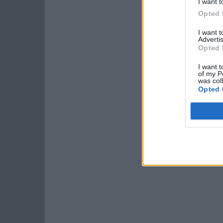
I want t
Opted 
I want 
Advertis
Opted 
I want t
of my P
was col
Opted 