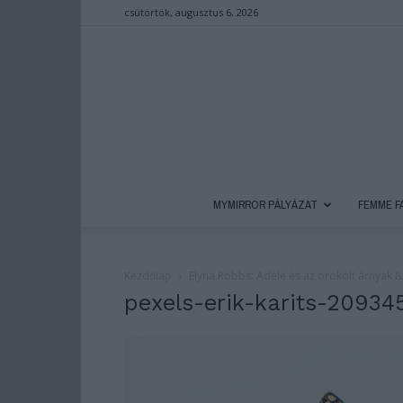
csütörtök, augusztus 6, 2026
MYMIRROR PÁLYÁZAT
FEMME F
Kezdőlap
Elyna Robbs: Adéle és az örökölt árnyak 8.
pexels-erik-karits-2093