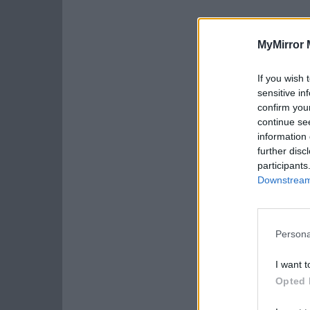
MyMirror 
If you wish 
sensitive in
confirm you
continue se
information 
further disc
participants
Downstream 
Persona
I want t
Opted 