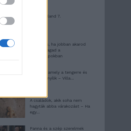
Máltai kaland 7.
10 tanács, ha jobban akarod
érezni magad a
hétköznapokban
Egy ház, amely a tengerre és
a fényre nyílik – Villa...
A családok, akik soha nem
hagyták abba várakozást – Ha
egy...
Panna és a szép szerelmek