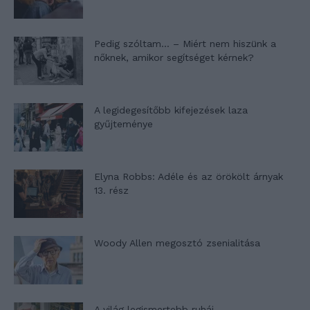
Pedig szóltam… – Miért nem hiszünk a
nőknek, amikor segítséget kérnek?
A legidegesítőbb kifejezések laza
gyűjteménye
Elyna Robbs: Adéle és az örökölt árnyak
13. rész
Woody Allen megosztó zsenialitása
A világ legismertebb ruhái