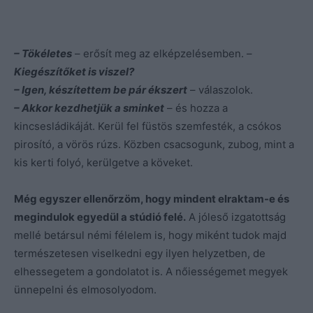
– Tökéletes
– erősít meg az elképzelésemben. –
Kiegészítőket is viszel?
– Igen, készítettem be pár ékszert
– válaszolok.
– Akkor kezdhetjük a sminket
– és hozza a
kincsesládikáját. Kerül fel füstös szemfesték, a csókos
pirosító, a vörös rúzs. Közben csacsogunk, zubog, mint a
kis kerti folyó, kerülgetve a köveket.
Még egyszer ellenőrzöm, hogy mindent elraktam-e és
megindulok egyedül a stúdió felé.
A jóleső izgatottság
mellé betársul némi félelem is, hogy miként tudok majd
természetesen viselkedni egy ilyen helyzetben, de
elhessegetem a gondolatot is. A nőiességemet megyek
ünnepelni és elmosolyodom.