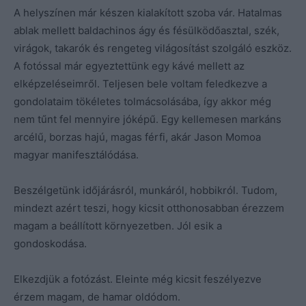
A helyszínen már készen kialakított szoba vár. Hatalmas
ablak mellett baldachinos ágy és fésülködőasztal, szék,
virágok, takarók és rengeteg világosítást szolgáló eszköz.
A fotóssal már egyeztettünk egy kávé mellett az
elképzeléseimről. Teljesen bele voltam feledkezve a
gondolataim tökéletes tolmácsolásába, így akkor még
nem tűnt fel mennyire jóképű. Egy kellemesen markáns
arcélű, borzas hajú, magas férfi, akár Jason Momoa
magyar manifesztálódása.
Beszélgetünk időjárásról, munkáról, hobbikról. Tudom,
mindezt azért teszi, hogy kicsit otthonosabban érezzem
magam a beállított környezetben. Jól esik a
gondoskodása.
Elkezdjük a fotózást. Eleinte még kicsit feszélyezve
érzem magam, de hamar oldódom.