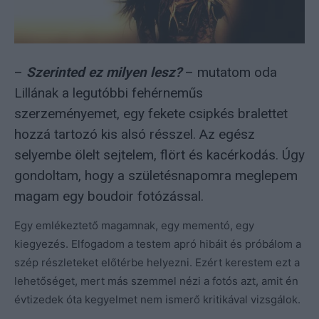
–
Szerinted ez milyen lesz?
– mutatom oda
Lillának a legutóbbi fehérneműs
szerzeményemet, egy fekete csipkés bralettet
hozzá tartozó kis alsó résszel. Az egész
selyembe ölelt sejtelem, flört és kacérkodás. Úgy
gondoltam, hogy a születésnapomra meglepem
magam egy boudoir fotózással.
Egy emlékeztető magamnak, egy mementó, egy
kiegyezés. Elfogadom a testem apró hibáit és próbálom a
szép részleteket előtérbe helyezni. Ezért kerestem ezt a
lehetőséget, mert más szemmel nézi a fotós azt, amit én
évtizedek óta kegyelmet nem ismerő kritikával vizsgálok.