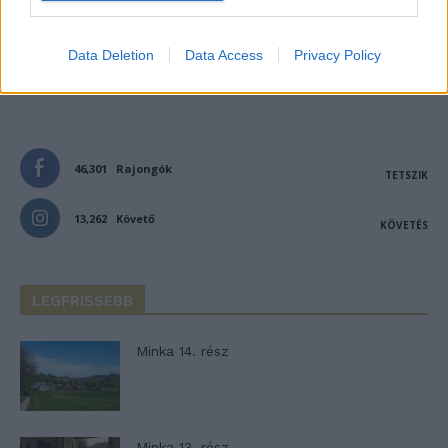
Data Deletion
Data Access
Privacy Policy
- Advertisement -
46,301
Rajongók
TETSZIK
13,262
Követő
KÖVETÉS
LEGFRISSEBB
Minka 14. rész
Minka 13. rész