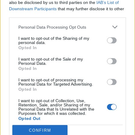
also be disclosed by us to third parties on the
IAB’s List of
Downstream Participants
that may further disclose it to other
third parties.
Personal Data Processing Opt Outs
I want to opt-out of the Sharing of my
personal data.
Opted In
I want to opt-out of the Sale of my
Personal Data.
Opted In
I want to opt-out of processing my
Personal Data for Targeted Advertising.
Opted In
Save my name, email, and website in this browser for the
I want to opt-out of Collection, Use,
Retention, Sale, and/or Sharing of my
next time I comment.
Personal Data that Is Unrelated with the
Purposes for which it was collected.
Notify me of follow-up comments by email.
Opted Out
Notify me of new posts by email.
CONFIRM