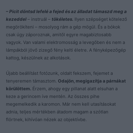
– Picit döntsd lefelé a fejed és az álladat támaszd meg a
kezeddel
– instruál –
tökéletes.
Ilyen szépséget kötelező
megörökíteni – mosolyog rám a gép mögül. És a bókok
csak úgy záporoznak, amitől egyre magabiztosabb
vagyok. Van valami elektromosság a levegőben és nem a
lámpákból jövő zizegő fény kelti életre. A fényképezőgép
kattog, készülnek az alkotások.
Újabb beállítást fotózunk, oldalt fekszem, fejemet a
tenyeremen támasztom.
Odajön, megigazítja a párnákat
körülöttem.
Érzem, ahogy egy pillanat alatt elsuhan a
keze a gerincem íve mentén. Az összes pihe
megemelkedik a karomon. Már nem kell utasításokat
adnia, teljes mértékben átadom magam a szótlan
flörtnek, kihívóan nézek az objektívbe.