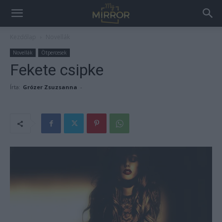
Kezdőlap
Novellák
Novellák
Ötpercesek
Fekete csipke
Írta:
Grózer Zsuzsanna
-