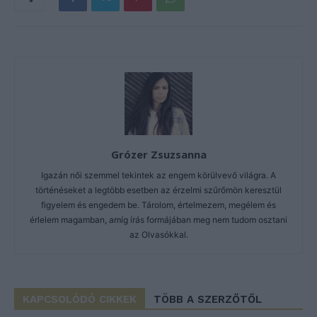
Grózer Zsuzsanna
Igazán női szemmel tekintek az engem körülvevő világra. A
történéseket a legtöbb esetben az érzelmi szűrőmön keresztül
figyelem és engedem be. Tárolom, értelmezem, megélem és
érlelem magamban, amíg írás formájában meg nem tudom osztani
az Olvasókkal.
KAPCSOLÓDÓ CIKKEK
TÖBB A SZERZŐTŐL