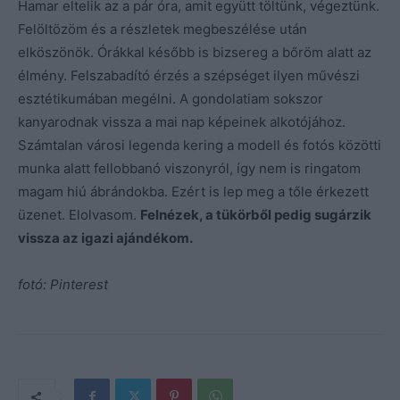
Hamar eltelik az a pár óra, amit együtt töltünk, végeztünk.
Felöltözöm és a részletek megbeszélése után
elköszönök. Órákkal később is bizsereg a bőröm alatt az
élmény. Felszabadító érzés a szépséget ilyen művészi
esztétikumában megélni. A gondolatiam sokszor
kanyarodnak vissza a mai nap képeinek alkotójához.
Számtalan városi legenda kering a modell és fotós közötti
munka alatt fellobbanó viszonyról, így nem is ringatom
magam hiú ábrándokba. Ezért is lep meg a tőle érkezett
üzenet. Elolvasom.
Felnézek, a tükörből pedig sugárzik
vissza az igazi ajándékom.
fotó: Pinterest