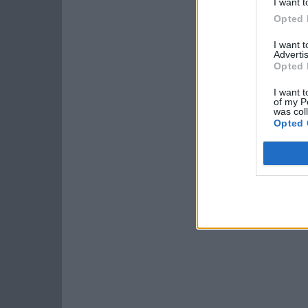
I want t
Opted 
I want 
Advertis
Opted 
I want t
of my P
was col
Opted 