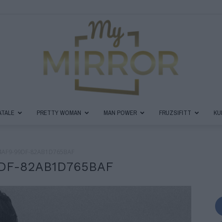
ATALE
PRETTY WOMAN
MAN POWER
FRUZSIFITT
KU
MyMirror
4AF9-99DF-82AB1D765BAF
9DF-82AB1D765BAF
Magazin