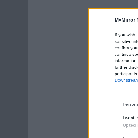
MyMirror 
If you wish 
sensitive in
confirm you
continue se
information 
further disc
participants
Downstream 
Persona
I want t
Opted 