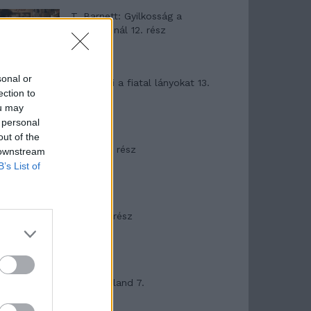
T. Barnett: Gyilkosság a
Garda-tónál 12. rész
sonal or
T. szereti a fiatal lányokat 13.
ection to
rész
ou may
 personal
out of the
Minka 10. rész
 downstream
B’s List of
Minka 9. rész
Máltai kaland 7.