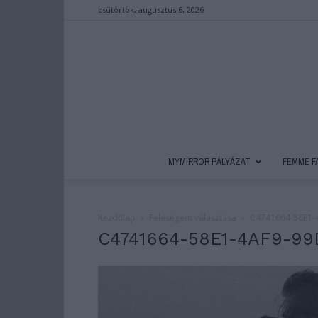
csütörtök, augusztus 6, 2026
MYMIRROR PÁLYÁZAT
FEMME F
Kezdőlap
Feleségem választása
C4741664-58E1-
C4741664-58E1-4AF9-9