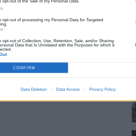
o opt-out of the Sale of my Personal Data.
In
to opt-out of processing my Personal Data for Targeted
ing.
In
o opt-out of Collection, Use, Retention, Sale, and/or Sharing
ersonal Data that Is Unrelated with the Purposes for which it
lected.
Out
CONFIRM
Data Deletion
Data Access
Privacy Policy