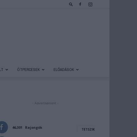
LT
ÖTPERCESEK
ELŐADÁSOK
- Advertisement -
46,301
Rajongók
TETSZIK