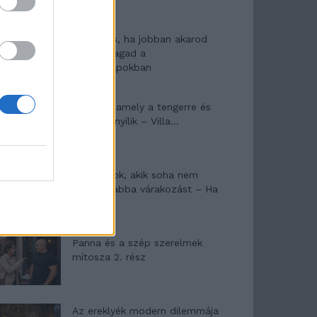
10 tanács, ha jobban akarod
érezni magad a
hétköznapokban
Egy ház, amely a tengerre és
a fényre nyílik – Villa...
A családok, akik soha nem
hagyták abba várakozást – Ha
egy...
Panna és a szép szerelmek
mítosza 2. rész
Az ereklyék modern dilemmája