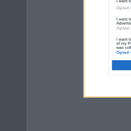
I want t
Opted 
I want 
Advertis
Opted 
I want t
of my P
was col
Opted 