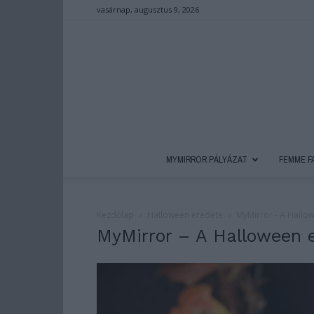
vasárnap, augusztus 9, 2026
MYMIRROR PÁLYÁZAT
FEMME F
Kezdőlap
Halloween eredete
MyMirror - A Hallo
MyMirror – A Halloween 