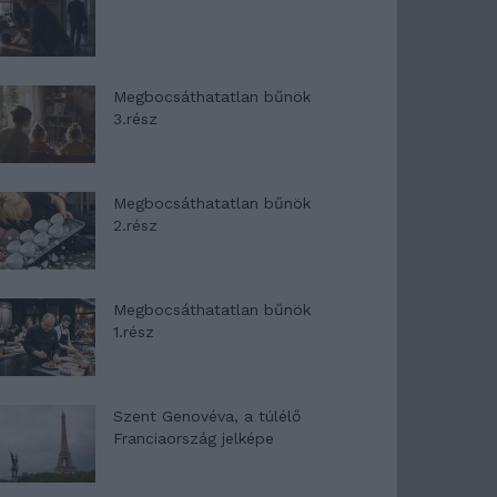
Megbocsáthatatlan bűnök
3.rész
Megbocsáthatatlan bűnök
2.rész
Megbocsáthatatlan bűnök
1.rész
Szent Genovéva, a túlélő
Franciaország jelképe