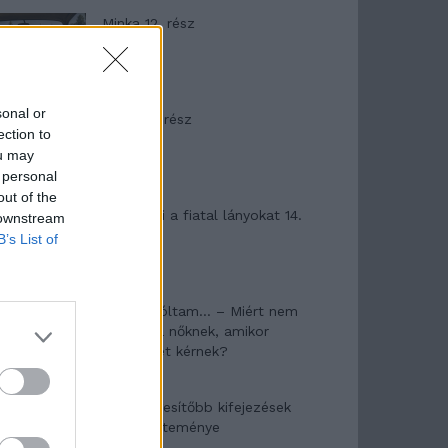
Minka 12. rész
sonal or
Minka 11. rész
ection to
ou may
 personal
out of the
T. szereti a fiatal lányokat 14.
 downstream
rész
B’s List of
Pedig szóltam… – Miért nem
hiszünk a nőknek, amikor
segítséget kérnek?
A legidegesítőbb kifejezések
laza gyűjteménye