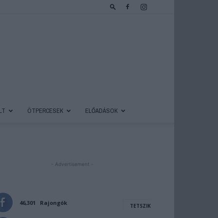
LT
ÖTPERCESEK
ELŐADÁSOK
- Advertisement -
46,301
Rajongók
TETSZIK