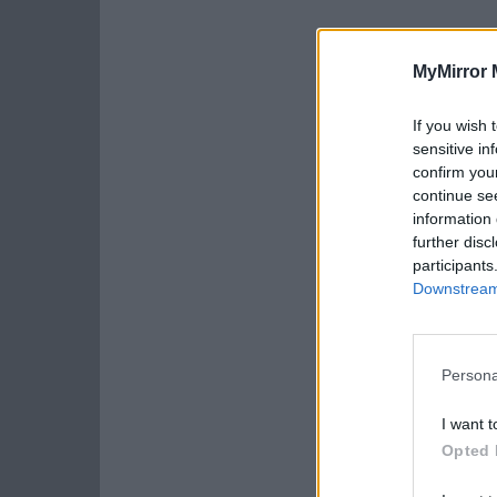
MyMirror 
If you wish 
sensitive in
confirm you
continue se
information 
further disc
participants
Downstream 
Persona
I want t
Opted 