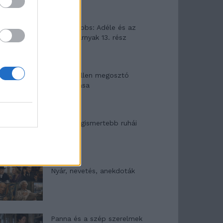
Elyna Robbs: Adéle és az
örökölt árnyak 13. rész
Woody Allen megosztó
zsenialitása
A világ legismertebb ruhái
Nyár, nevetés, anekdoták
Panna és a szép szerelmek