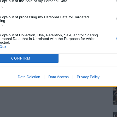
o opt-out of the Sale of my Personal Data.
In
to opt-out of processing my Personal Data for Targeted
ing.
In
o opt-out of Collection, Use, Retention, Sale, and/or Sharing
ersonal Data that Is Unrelated with the Purposes for which it
lected.
Out
CONFIRM
Data Deletion
Data Access
Privacy Policy