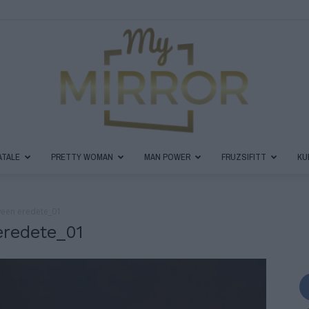
ATALE
PRETTY WOMAN
MAN POWER
FRUZSIFITT
KU
MyMirror
ween eredete_01
eredete_01
Magazin