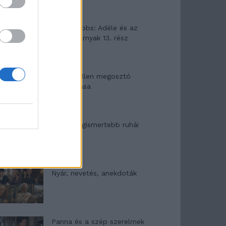
Elyna Robbs: Adéle és az
örökölt árnyak 13. rész
Woody Allen megosztó
zsenialitása
A világ legismertebb ruhái
Nyár, nevetés, anekdoták
Panna és a szép szerelmek