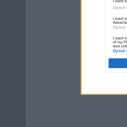
I want t
Opted 
I want 
Advertis
Opted 
I want t
of my P
was col
Opted 