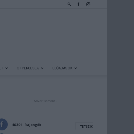
LT
ÖTPERCESEK
ELŐADÁSOK
- Advertisement -
46,301
Rajongók
TETSZIK