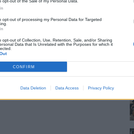
o opt-out of the Sale of my Personal Data.
In
to opt-out of processing my Personal Data for Targeted
ing.
In
o opt-out of Collection, Use, Retention, Sale, and/or Sharing
ersonal Data that Is Unrelated with the Purposes for which it
lected.
Out
CONFIRM
Data Deletion
Data Access
Privacy Policy