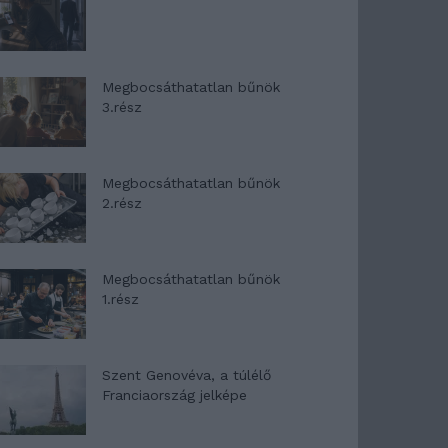
Megbocsáthatatlan bűnök
3.rész
Megbocsáthatatlan bűnök
2.rész
Megbocsáthatatlan bűnök
1.rész
Szent Genovéva, a túlélő
Franciaország jelképe