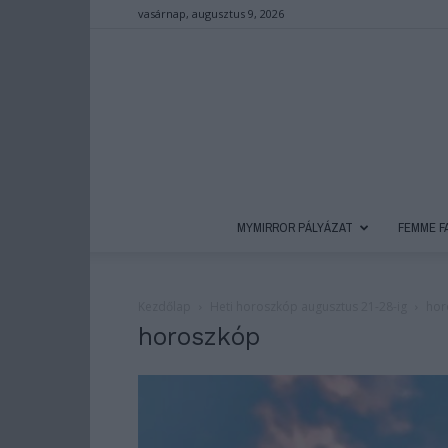
vasárnap, augusztus 9, 2026
MYMIRROR PÁLYÁZAT
FEMME F
Kezdőlap
Heti horoszkóp augusztus 21-28-ig
hor
horoszkóp