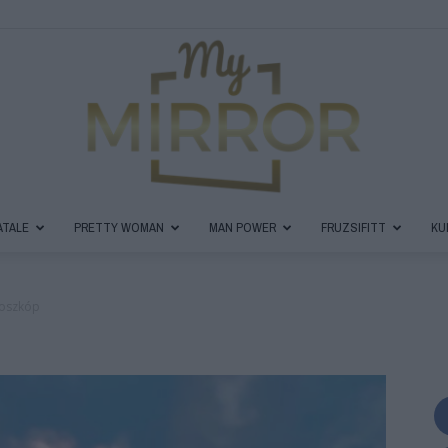
ATALE
PRETTY WOMAN
MAN POWER
FRUZSIFITT
KU
MyMirror
oszkóp
Magazin