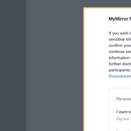
MyMirror 
If you wish 
sensitive in
confirm you
continue se
information 
further disc
participants
Downstream 
Persona
I want t
Opted 