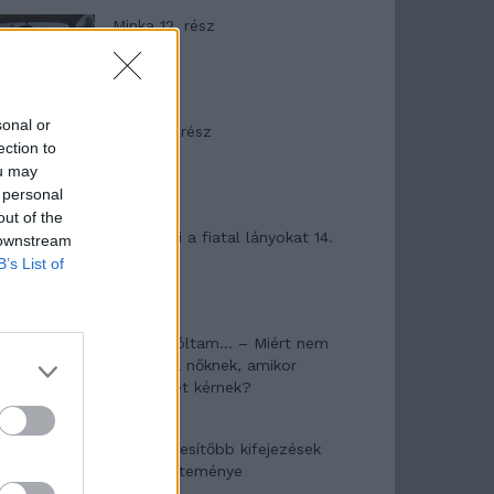
Minka 12. rész
sonal or
Minka 11. rész
ection to
ou may
 personal
out of the
T. szereti a fiatal lányokat 14.
 downstream
rész
B’s List of
Pedig szóltam… – Miért nem
hiszünk a nőknek, amikor
segítséget kérnek?
A legidegesítőbb kifejezések
laza gyűjteménye