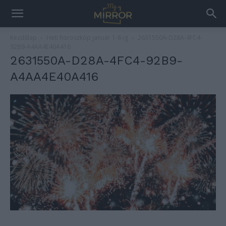
Kezdőlap
Heti horoszkóp január 1-8-ig
2631550A-D28A-4FC4-
92B9-A4AA4E40A416
2631550A-D28A-4FC4-92B9-
A4AA4E40A416