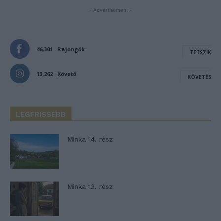
- Advertisement -
46,301
Rajongók
TETSZIK
13,262
Követő
KÖVETÉS
LEGFRISSEBB
Minka 14. rész
Minka 13. rész