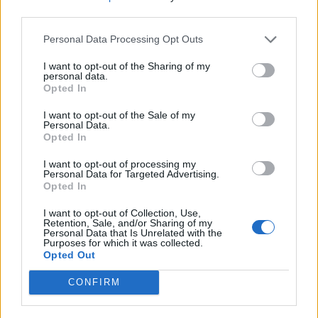
nőknek, amikor segítséget kérnek?
third parties.
Personal Data Processing Opt Outs
A legidegesítőbb kifejezések laza
I want to opt-out of the Sharing of my
personal data.
gyűjteménye
Opted In
I want to opt-out of the Sale of my
Personal Data.
Elyna Robbs: Adéle és az örökölt árnyak
Opted In
13. rész
I want to opt-out of processing my
Personal Data for Targeted Advertising.
Opted In
Woody Allen megosztó zsenialitása
I want to opt-out of Collection, Use,
Retention, Sale, and/or Sharing of my
Personal Data that Is Unrelated with the
Purposes for which it was collected.
Opted Out
A világ legismertebb ruhái
CONFIRM