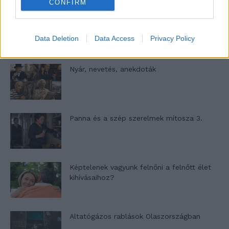
CONFIRM
A világ legismertebb ruhái
Data Deletion
Data Access
Privacy Policy
Nyár, nevetés, anekdoták
Panna és a szép szerelmek mítosza 3.
Képtelenek vagyunk felnőni a felnőtt élet
kihívásaihoz?
Altatógázos rablások Olaszországban