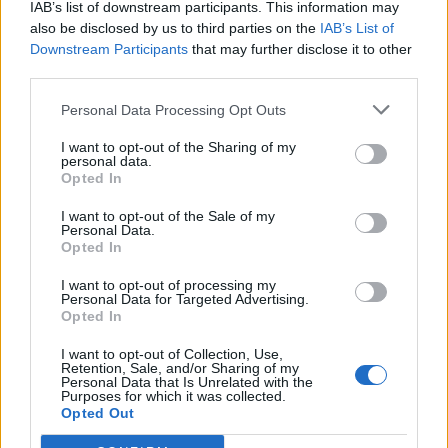
T. szereti a fiatal lányokat 14. rész
IAB’s list of downstream participants. This information may
also be disclosed by us to third parties on the
IAB’s List of
Downstream Participants
that may further disclose it to other
third parties.
Pedig szóltam… – Miért nem hiszünk a
Personal Data Processing Opt Outs
nőknek, amikor segítséget kérnek?
I want to opt-out of the Sharing of my
personal data.
Opted In
A legidegesítőbb kifejezések laza
I want to opt-out of the Sale of my
gyűjteménye
Personal Data.
Opted In
I want to opt-out of processing my
Elyna Robbs: Adéle és az örökölt árnyak
Personal Data for Targeted Advertising.
13. rész
Opted In
I want to opt-out of Collection, Use,
Retention, Sale, and/or Sharing of my
Personal Data that Is Unrelated with the
Woody Allen megosztó zsenialitása
Purposes for which it was collected.
Opted Out