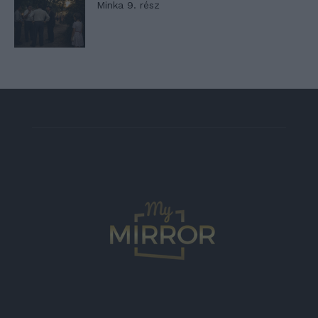
Minka 9. rész