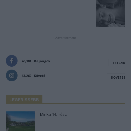
- Advertisement -
46,301
Rajongók
TETSZIK
13,262
Követő
KÖVETÉS
LEGFRISSEBB
Minka 14. rész