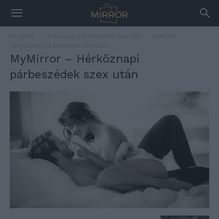
Kezdőlap
Hétköznapi párbeszédek szex után
MyMirror -
Hérköznapi párbeszédek szex után
MyMirror – Hérköznapi
párbeszédek szex után