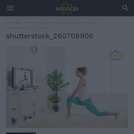
Kezdőlap
Hogyan fogyjunk le gyorsan és egyszerűen?
shutterstock_260708906
shutterstock_260708906