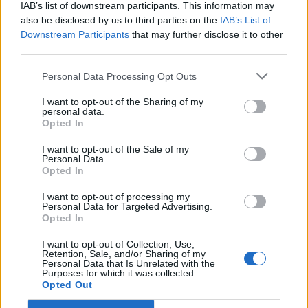
IAB’s list of downstream participants. This information may
T. szereti a fiatal lányokat 14. rész
also be disclosed by us to third parties on the
IAB’s List of
Downstream Participants
that may further disclose it to other
third parties.
Pedig szóltam… – Miért nem hiszünk a
Personal Data Processing Opt Outs
nőknek, amikor segítséget kérnek?
I want to opt-out of the Sharing of my
personal data.
Opted In
A legidegesítőbb kifejezések laza
I want to opt-out of the Sale of my
gyűjteménye
Personal Data.
Opted In
I want to opt-out of processing my
Elyna Robbs: Adéle és az örökölt árnyak
Personal Data for Targeted Advertising.
13. rész
Opted In
I want to opt-out of Collection, Use,
Retention, Sale, and/or Sharing of my
Personal Data that Is Unrelated with the
Woody Allen megosztó zsenialitása
Purposes for which it was collected.
Opted Out