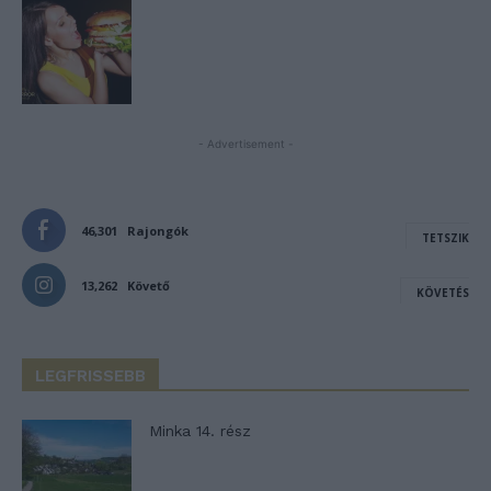
- Advertisement -
46,301
Rajongók
TETSZIK
13,262
Követő
KÖVETÉS
LEGFRISSEBB
Minka 14. rész