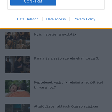
CONFIRM
A világ legismertebb ruhái
Data Deletion
Data Access
Privacy Policy
Nyár, nevetés, anekdoták
Panna és a szép szerelmek mítosza 3.
Képtelenek vagyunk felnőni a felnőtt élet
kihívásaihoz?
Altatógázos rablások Olaszországban