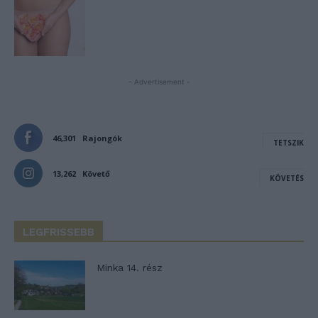
- Advertisement -
46,301
Rajongók
TETSZIK
13,262
Követő
KÖVETÉS
LEGFRISSEBB
Minka 14. rész