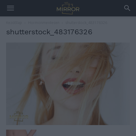
Kezdőlap
Hormonmentesen
shutterstock_483176326
shutterstock_483176326