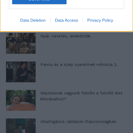
A világ legismertebb ruhái
Data Deletion
Data Access
Privacy Policy
Nyár, nevetés, anekdoták
Panna és a szép szerelmek mítosza 3.
Képtelenek vagyunk felnőni a felnőtt élet
kihívásaihoz?
Altatógázos rablások Olaszországban