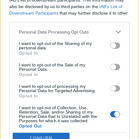
IAB’s list of downstream participants. This information may
also be disclosed by us to third parties on the
IAB’s List of
Downstream Participants
that may further disclose it to other
third parties.
Pedig szóltam… – Miért nem hiszünk a
Personal Data Processing Opt Outs
nőknek, amikor segítséget kérnek?
I want to opt-out of the Sharing of my
personal data.
Opted In
A legidegesítőbb kifejezések laza
gyűjteménye
I want to opt-out of the Sale of my
Personal Data.
Opted In
I want to opt-out of processing my
Elyna Robbs: Adéle és az örökölt árnyak
Personal Data for Targeted Advertising.
13. rész
Opted In
I want to opt-out of Collection, Use,
Retention, Sale, and/or Sharing of my
Personal Data that Is Unrelated with the
Woody Allen megosztó zsenialitása
Purposes for which it was collected.
Opted Out
CONFIRM