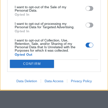
– Megszabadítom a mappáitól, jó?
– Azzal elveszem tőle
I want to opt-out of the Sale of my
Personal Data.
a holmi egy részét. –
Egyébként Márk vagyok.
Opted In
– Márk, az angyal?
I want to opt-out of processing my
– Pontosan.
Personal Data for Targeted Advertising.
Opted In
– Én meg Lívia. És nem angyal.
– Örvendek
– nevetek újra és belenézek abba a barna
I want to opt-out of Collection, Use,
Retention, Sale, and/or Sharing of my
szempárba, ami első pillanatban megtetszett.
Personal Data that Is Unrelated with the
Purposes for which it was collected.
Opted Out
Folytatás szerdán
CONFIRM
Előző rész
Data Deletion
Data Access
Privacy Policy
fotó: Pinterest