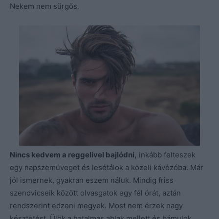
Nekem nem sürgős.
Nincs kedvem a reggelivel bajlódni,
inkább felteszek
egy napszemüveget és lesétálok a közeli kávézóba. Már
jól ismernek, gyakran eszem náluk. Mindig friss
szendvicseik között olvasgatok egy fél órát, aztán
rendszerint edzeni megyek. Most nem érzek nagy
késztetést. Ülök a hatalmas ablak mellett és bámulok