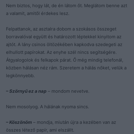
Nem biztos, hogy lát, de én látom őt. Meglátom benne azt
a valamit, amitől érdekes lesz.
Felpattanok, az asztalra dobom a szokásos összeget
borravalóval együtt és határozott léptekkel kinyitom az
ajtót. A lány csinos öltözékében kapkodva szedegeti az
elhullott papírokat. Az enyhe szél nincs segítségére.
Átgyalogolok és felkapok párat. Ő még mindig telefonál,
közben hálásan néz rám. Szeretem a hálás nőket, velük a
legkönnyebb.
– Szörnyű ez a nap
– mondom nevetve.
Nem mosolyog. A hálának nyoma sincs.
– Köszönöm
– mondja, miután újra a kezében van az
összes létező papír, ami elszállt.