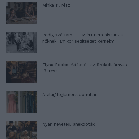
Minka 11. rész
Pedig szóltam… – Miért nem hiszünk a
nőknek, amikor segítséget kérnek?
Elyna Robbs: Adéle és az örökölt árnyak
13. rész
A világ legismertebb ruhái
Nyár, nevetés, anekdoták