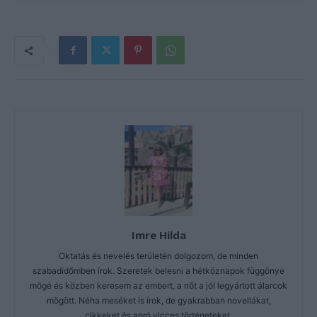
Imre Hilda
Oktatás és nevelés területén dolgozom, de minden
szabadidőmben írok. Szeretek belesni a hétköznapok függönye
mögé és közben keresem az embert, a nőt a jól legyártott álarcok
mögött. Néha meséket is írok, de gyakrabban novellákat,
cikkeket és apró vicces történeteket.