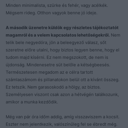
Minden minimalista, szürke és fehér, vagy acélkék.
Mégsem rideg. Otthon vagyok benne jó ideje.
A második üzenetre küldök egy részletes tájékoztatót
magamról és a velem kapcsolatos lehetőségekről.
Nem
telik bele negyedóra, jön a beleegyező válasz, sőt
szeretne előre utalni, hogy biztos legyen benne, hogy el
tudom majd kísérni. Ez nem megszokott, de nem is
újdonság. Mindenesetre süt belőle a kétségbeesés.
Természetesen megadom az e célra tartott
számlaszámom és pillanatokon belül ott a kívánt összeg.
Ez tetszik. Nem garasoskodó a hölgy, az biztos.
Személyesen viszont csak azon a hétvégén találkozunk,
amikor a munka kezdődik.
Még van pár óra időm addig, amíg visszaviszem a kocsit.
Eszter nem jelentkezik, valószínűleg fel se ébredt még.