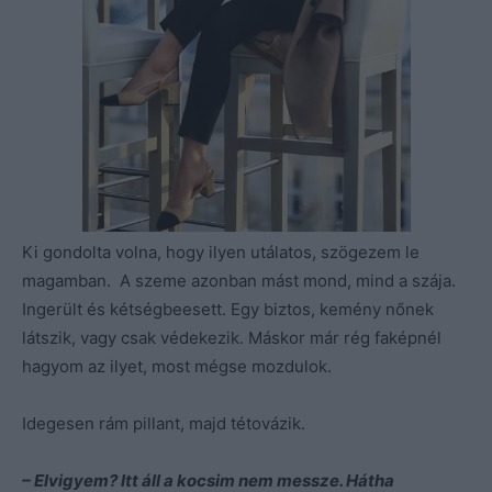
Ki gondolta volna, hogy ilyen utálatos, szögezem le
magamban. A szeme azonban mást mond, mind a szája.
Ingerült és kétségbeesett. Egy biztos, kemény nőnek
látszik, vagy csak védekezik. Máskor már rég faképnél
hagyom az ilyet, most mégse mozdulok.
Idegesen rám pillant, majd tétovázik.
– Elvigyem? Itt áll a kocsim nem messze. Hátha