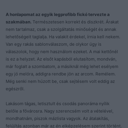
A honlapomat az egyik legprofibb fickó tervezte a
szakmában.
Természetesen korrekt és diszkrét. Árakat
nem tartalmaz, csak a szolgáltatás minőségét és annak
lehetőségeit taglalja. Ha valakit érdekel, írnia kell nekem.
Van egy rakás sablonválaszom, de olykor úgy is
válaszolok, hogy nem használom ezeket. A mai kettőnél
is ez a helyzet. Az elsőt kapásból elutasítom, mondván,
már foglalt a szombatom, a másiknál még lehet esélyem
egy jó melóra, addigra rendbe jön az arcom. Remélem.
Még senki nem húzott be, csak sejtésem volt eddig az
egészről.
Lakásom tágas, letisztult és csodás panoráma nyílik
belőle a fővárosra. Nagy szerencsém volt a vételével,
mondhatnám, piszok mázlista vagyok. Az átalakítás,
felújítás azonban már az én elképzelésem szerint történt.