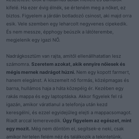
kifelé. Ha ezer évig élnék, se érteném meg a nőket, ez
biztos. Figyelem a járdán botladozó csinost, aki majd orra
esik. Vele szemben egy leharcolt negyvenes cipekedik.
És nem messze, épphogy beúszik a látóterembe,
megjelenik egy igazi NŐ.
Nadrágkosztüm van rajta, amitől ellenállhatatlan lesz
számomra.
Szeretem azokat, akik ennyire nőiesek és
mégis mernek nadrágot húzni.
Nem egy kopott farmert,
hanem elegánst. A kiszemelt nő formás, középmagas és
barna, hullámos haja a háta közepéig ér. Kezében egy
rakás mappa és egy laptoptáska. Akkor figyelek fel rá
igazán, amikor váratlanul a telefonja után kezd
keresgélni, és ezzel egyidejűleg elejti a mappacsomagot.
Riadt arccal lemerevedik.
Úgy figyelem az egészet, mint
egy mozit.
Még nem döntöm el, segítsek-e neki, csak
amikor hirtelen felém néz és találkozik a tekintetünk.