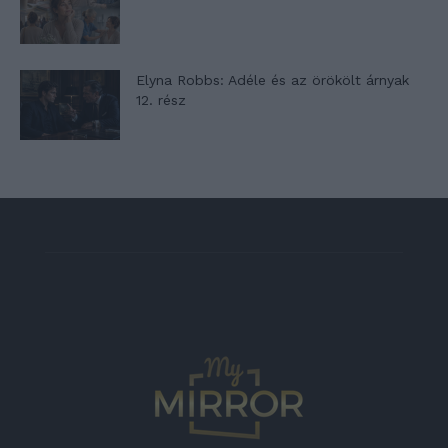
Elyna Robbs: Adéle és az örökölt árnyak
12. rész