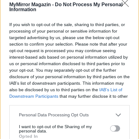
cipőjét, hogy a féllábú gólya ne sokáig álljon fél lábon.
MyMirror Magazin -
Do Not Process My Personal
Information
– Maga valami őrangyal-féle? – kérdi megenyhülve.
– Olyasmi.
If you wish to opt-out of the sale, sharing to third parties, or
– Hát akkor ma jól dolgozott. Hálásan köszönöm újra.
processing of your personal or sensitive information for
– Valóban?
– provokálom.
targeted advertising by us, please use the below opt-out
– Igen! Meghívhatom egy kávéra vagy limonádéra?
section to confirm your selection. Please note that after your
opt-out request is processed you may continue seeing
Hogy bebizonyítsam, nem az ördög unokahúga vagyok.
interest-based ads based on personal information utilized by
– Rendben. Nem kell sietnie?
us or personal information disclosed to third parties prior to
– Egy óra múlva lesz jelenésem. Addig majd csak
your opt-out. You may separately opt-out of the further
történik valami. Bízom benne.
disclosure of your personal information by third parties on the
IAB’s list of downstream participants. This information may
– Ha maga tényleg nem egy fúria, akkor örömmel
also be disclosed by us to third parties on the
IAB’s List of
elviszem, ahogy az előbb felajánlottam.
Downstream Participants
that may further disclose it to other
– Meglátjuk, előbb igyunk egy méregerős feketét!
third parties.
Personal Data Processing Opt Outs
Látom, hogy formás lábát visszadugja a cipőbe, aminek a
sarkán tönkrement a bőr. Még nem vette észre vagy nem
I want to opt-out of the Sharing of my
personal data.
érdekli.
Opted In