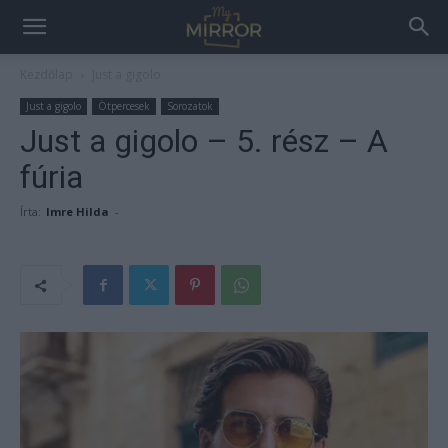
Kezdőlap
Just a gigolo
Just a gigolo
Ötpercesek
Sorozatok
Just a gigolo – 5. rész – A
fúria
Írta:
Imre Hilda
-