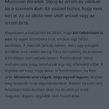
Morcosan ébredek. Sajog az orrom és valóban
lila a szemem alatt. Az viszont biztos, hogy nem
tört el. Az az idióta nem ütött erőset vagy az
orrom bírta.
Megnézem a mailjeimet és látom, hogy
két felkérésem is
van.
Az egyik szombatra szól, a másik egy héttel
későbbre. A második tetszik nekem, mert egy eldugott
kúriában lesz valami banzáj Pécs környékén, és azokban
a körökben nem vagyok ismert. Pontosabban nincs
esélyem arra, hogy belefussak egy rég elfeledett nőbe. A
legtöbb azt hiszi, hogy akkor is felejthetetlen, ha fizet
érte.
Mindenki arra vágyik, hogy egyedi legyen,
közben
meg tucatnők tucat elgondolásokkal. Nekem viszont nem
feladatom kiábrándítani őket. Ha ők ettől jól érzik
magukat, legyen. Legalább nem frusztráltak.