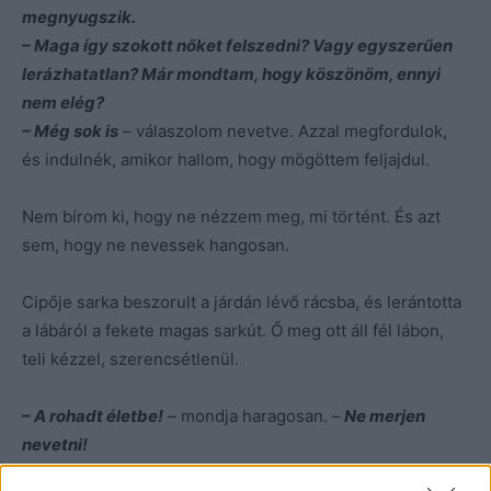
megnyugszik.
– Maga így szokott nőket felszedni? Vagy egyszerűen
lerázhatatlan? Már mondtam, hogy köszönöm, ennyi
nem elég?
– Még sok is
– válaszolom nevetve. Azzal megfordulok,
és indulnék, amikor hallom, hogy mögöttem feljajdul.
Nem bírom ki, hogy ne nézzem meg, mi történt. És azt
sem, hogy ne nevessek hangosan.
Cipője sarka beszorult a járdán lévő rácsba, és lerántotta
a lábáról a fekete magas sarkút. Ő meg ott áll fél lábon,
teli kézzel, szerencsétlenül.
– A rohadt életbe!
– mondja haragosan. –
Ne merjen
nevetni!
– Nem nevetek
– mondom, és lehajolok kiszedni a