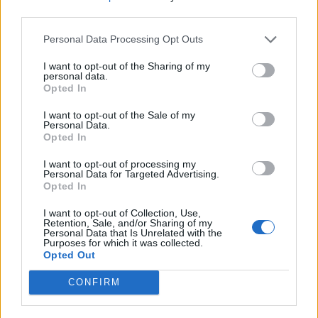
third parties.
Personal Data Processing Opt Outs
Máltai kaland 7.
I want to opt-out of the Sharing of my
personal data.
Opted In
I want to opt-out of the Sale of my
Personal Data.
10 tanács, ha jobban akarod érezni magad
Opted In
a hétköznapokban
I want to opt-out of processing my
Personal Data for Targeted Advertising.
Opted In
Egy ház, amely a tengerre és a fényre
I want to opt-out of Collection, Use,
nyílik – Villa...
Retention, Sale, and/or Sharing of my
Personal Data that Is Unrelated with the
Purposes for which it was collected.
Opted Out
A családok, akik soha nem hagyták abba
várakozást – Ha egy...
CONFIRM