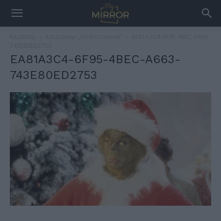
Kezdőlap
Karácsonyi „filmborzalmak”
EA81A3C4-6F95-4BEC-A663-
743E80ED2753
EA81A3C4-6F95-4BEC-A663-
743E80ED2753