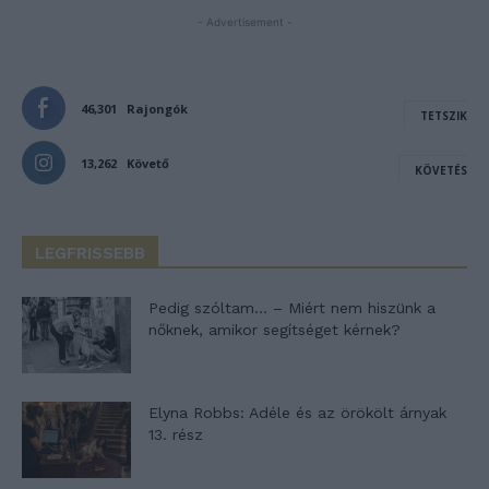
- Advertisement -
46,301
Rajongók
TETSZIK
13,262
Követő
KÖVETÉS
LEGFRISSEBB
Pedig szóltam… – Miért nem hiszünk a
nőknek, amikor segítséget kérnek?
Elyna Robbs: Adéle és az örökölt árnyak
13. rész