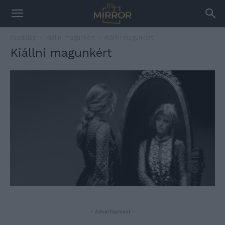
Kezdőlap
Kiállni magunkért
Kiállni magunkért
Kiállni magunkért
- Advertisement -