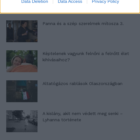
Data Deletion
Data Access
Privacy Policy
Panna és a szép szerelmek mítosza 3.
Képtelenek vagyunk felnőni a felnőtt élet
kihívásaihoz?
Altatógázos rablások Olaszországban
A kislány, akit nem védett meg senki –
Lyhanna története