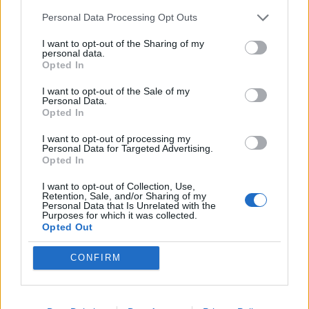
Personal Data Processing Opt Outs
A legidegesítőbb kifejezések laza
I want to opt-out of the Sharing of my
gyűjteménye
personal data.
Opted In
I want to opt-out of the Sale of my
Elyna Robbs: Adéle és az örökölt árnyak
Personal Data.
13. rész
Opted In
I want to opt-out of processing my
Personal Data for Targeted Advertising.
Opted In
Woody Allen megosztó zsenialitása
I want to opt-out of Collection, Use,
Retention, Sale, and/or Sharing of my
Personal Data that Is Unrelated with the
Purposes for which it was collected.
Opted Out
A világ legismertebb ruhái
CONFIRM
Nyár, nevetés, anekdoták