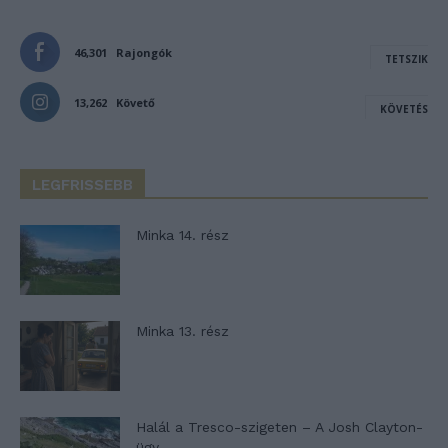
46,301
Rajongók
TETSZIK
13,262
Követő
KÖVETÉS
LEGFRISSEBB
Minka 14. rész
Minka 13. rész
Halál a Tresco-szigeten – A Josh Clayton-
ügy