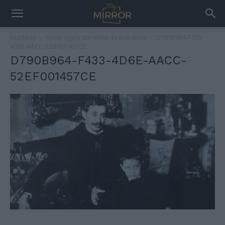
Kezdőlap
Krúdy Gyula szerelmei és botrányai
D790B964-F433-
4D6E-AACC-52EF001457CE
D790B964-F433-4D6E-AACC-
52EF001457CE