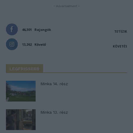
- Advertisement -
46,301
Rajongók
TETSZIK
13,262
Követő
KÖVETÉS
LEGFRISSEBB
Minka 14. rész
Minka 13. rész