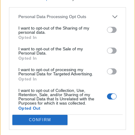
nőknek, amikor segítséget kérnek?
third parties.
Personal Data Processing Opt Outs
A legidegesítőbb kifejezések laza
I want to opt-out of the Sharing of my
personal data.
gyűjteménye
Opted In
I want to opt-out of the Sale of my
Personal Data.
Elyna Robbs: Adéle és az örökölt árnyak
Opted In
13. rész
I want to opt-out of processing my
Personal Data for Targeted Advertising.
Opted In
Woody Allen megosztó zsenialitása
I want to opt-out of Collection, Use,
Retention, Sale, and/or Sharing of my
Personal Data that Is Unrelated with the
Purposes for which it was collected.
Opted Out
A világ legismertebb ruhái
CONFIRM