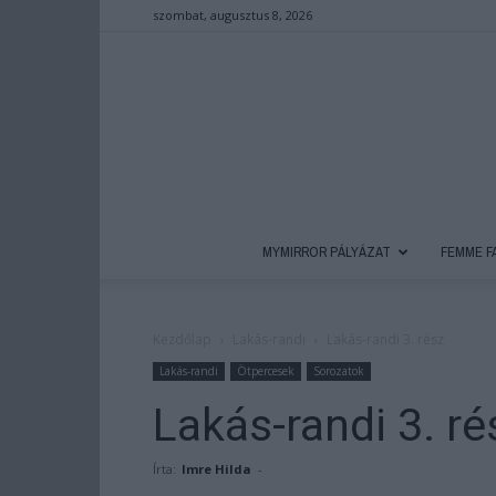
szombat, augusztus 8, 2026
MYMIRROR PÁLYÁZAT
FEMME F
Kezdőlap
Lakás-randi
Lakás-randi 3. rész
Lakás-randi
Ötpercesek
Sorozatok
Lakás-randi 3. ré
Írta:
Imre Hilda
-