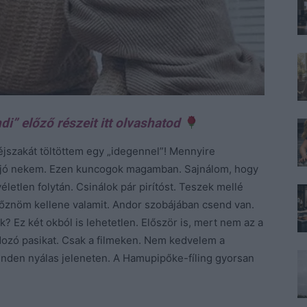
di” előző részeit itt olvashatod
jszakát töltöttem egy „idegennel”! Mennyire
i a jó nekem. Ezen kuncogok magamban. Sajnálom, hogy
életlen folytán. Csinálok pár pirítóst. Teszek mellé
őznöm kellene valamit. Andor szobájában csend van.
? Ez két okból is lehetetlen. Először is, mert nem az a
ozó pasikat. Csak a filmeken. Nem kedvelem a
inden nyálas jeleneten. A Hamupipőke-fíling gyorsan