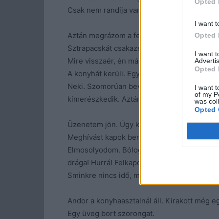
Opted 
Csak nem randija van?
I want t
Aztán megrázom a fejem és megpróbálok kijö
Opted 
Sztrapacskát csakazértsem csinálok. Legyen
I want 
Mire visszaér, én már mindennel elkészülök
Advertis
Opted 
A konyhát kerüli. Egyenesen a szobájába ta
Neki. Szomorúan bevonulok vasalni. Lehet, 
I want t
of my P
kimerészkedik. Aztán csend jó ideig. Fülelek
was col
Opted 
Üzenetem jön. Úgy kapom fel, mintha legaláb
Meghívást kapok benne. Ebédre!
Elmosolyodom. Bólogatok. Ja, azt nem látja. 
drága! Hurrá! Felkapok egy farmert, egy fek
Sminkre nincs idő, mert kihűl a krumpli. A
Andor a konyhaasztalnál áll. Kirakott még egy
Egy üveg bort szorongat.