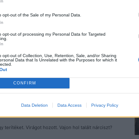
In
o opt-out of the Sale of my Personal Data.
nni a tudathasadásos állapotból. A vasalás várhat.
In
 csak sima sült oldalas krumplipürével.
to opt-out of processing my Personal Data for Targeted
.
ing.
In
rt. Kész az ebéd. Szépen megterítek egy személyre.
hogy ez a játék nem is annyira izgalmas? Hallom amint
o opt-out of Collection, Use, Retention, Sale, and/or Sharing
ersonal Data that Is Unrelated with the Purposes for which it
.
lected.
Out
bis a Marsra szállás hírét várnám minden pillanatban.
CONFIRM
Várlak Gesztenyelány! Ezzel zárja. Ilyen cuki, ilyen
ete pólót, csinosat. És magas sarkút veszek.
Data Deletion
Data Access
Privacy Policy
 hajam azért megfésülöm.
 terítéket. Virágot hozott. Vajon hol talált nárciszt?