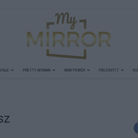
ATALE
PRETTY WOMAN
MAN POWER
FRUZSIFITT
KU
MyMirror
sz
Magazin