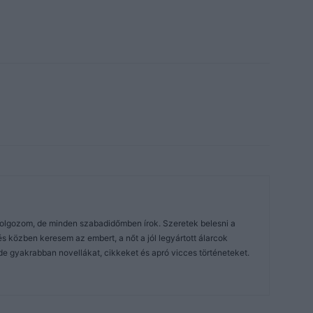
dolgozom, de minden szabadidőmben írok. Szeretek belesni a
közben keresem az embert, a nőt a jól legyártott álarcok
de gyakrabban novellákat, cikkeket és apró vicces történeteket.