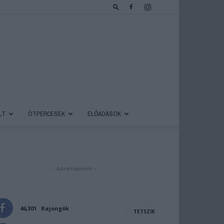
LT
ÖTPERCESEK
ELŐADÁSOK
- Advertisement -
46,301
Rajongók
TETSZIK