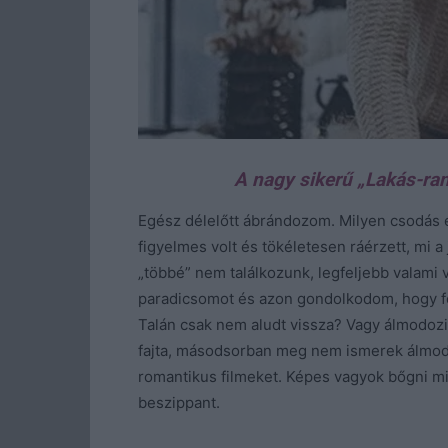
A nagy sikerű „Lakás-ran
Egész délelőtt ábrándozom. Milyen csodás é
figyelmes volt és tökéletesen ráérzett, m
„többé” nem találkozunk, legfeljebb valami v
paradicsomot és azon gondolkodom, hogy f
Talán csak nem aludt vissza? Vagy álmodozik
fajta, másodsorban meg nem ismerek álmod
romantikus filmeket. Képes vagyok bőgni m
beszippant.