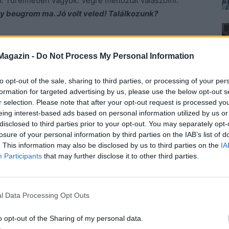
 Türelmetlen vagyok. Végre méltóztat válaszolni.
gy beugrom ma. Jó volt veled! Találkozunk?
ez a sablon-duma? Jó volt velem??? Ennyi? Semmi,
 kéthetes zsemle.
Magazin -
Do Not Process My Personal Information
mom? Örülök, hogy jó volt. Találkozhatunk
to opt-out of the sale, sharing to third parties, or processing of your per
formation for targeted advertising by us, please use the below opt-out s
r selection. Please note that after your opt-out request is processed y
eing interest-based ads based on personal information utilized by us or
sen a konyhába tart. Nyammogás. Megeszi a pirítósom.
disclosed to third parties prior to your opt-out. You may separately opt-
 borotva hangját is. Sokáig pacsmagol. És nem ír.
losure of your personal information by third parties on the IAB’s list of
. This information may also be disclosed by us to third parties on the
IA
ljon. Azt szeretném, ha meg akarna hódítani.
Participants
that may further disclose it to other third parties.
m gondol a nap minden percében kétszer.
érdezi:
l Data Processing Opt Outs
dobok valamit.
a.
o opt-out of the Sharing of my personal data.
járati ajtó csapódását. Most meg mi van? Hová megy?