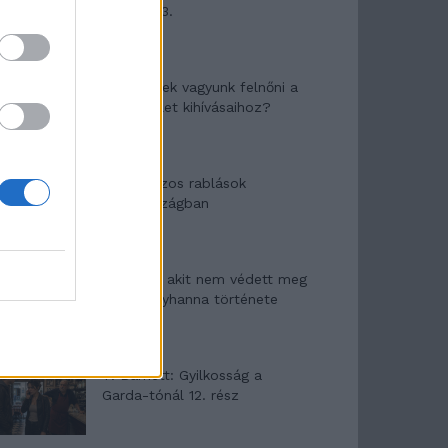
mítosza 3.
Képtelenek vagyunk felnőni a
felnőtt élet kihívásaihoz?
Altatógázos rablások
Olaszországban
A kislány, akit nem védett meg
senki – Lyhanna története
T. Barnett: Gyilkosság a
Garda-tónál 12. rész