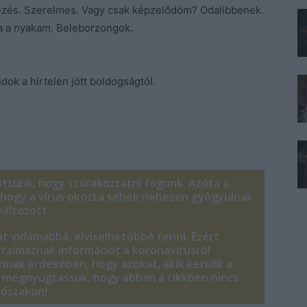
nézés. Szerelmes. Vagy csak képzelődöm? Odalibbenek.
a a nyakam. Beleborzongok.
ok a hirtelen jött boldogságtól.
öttünk, hogy szórakoztatni fogunk. Azóta a
k, hogy a vírus okozta sebek nehezen gyógyulnak
áltozott.
t vidámabbá, elviselhetőbbé tenni. Ezért
talmaznak információt a koronavírusról
annak érdekében, hogy azokat, akik kerülik a
is megnyugtassuk, hogy abban a cikkben nincs
időszakon!