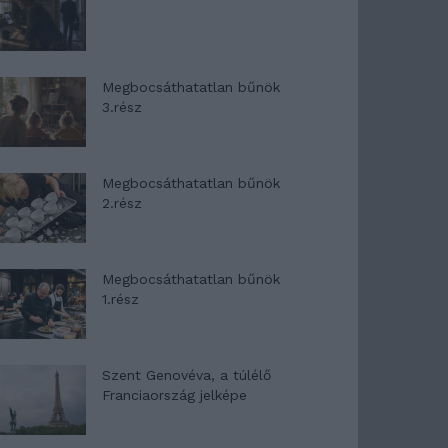
Megbocsáthatatlan bűnök
3.rész
Megbocsáthatatlan bűnök
2.rész
Megbocsáthatatlan bűnök
1.rész
Szent Genovéva, a túlélő
Franciaország jelképe