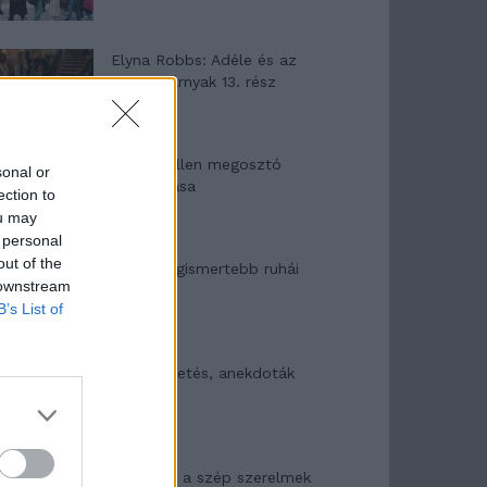
Elyna Robbs: Adéle és az
örökölt árnyak 13. rész
Woody Allen megosztó
sonal or
zsenialitása
ection to
ou may
 personal
out of the
A világ legismertebb ruhái
 downstream
B’s List of
Nyár, nevetés, anekdoták
Panna és a szép szerelmek