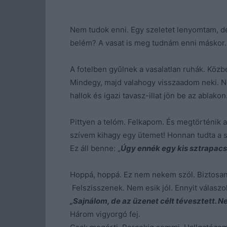
Nem tudok enni. Egy szeletet lenyomtam, de 
belém? A vasat is meg tudnám enni máskor.
A fotelben gyűlnek a vasalatlan ruhák. Közb
Mindegy, majd valahogy visszaadom neki. N
hallok és igazi tavasz-illat jön be az ablakon
Pittyen a telóm. Felkapom. És megtörténik a 
szívem kihagy egy ütemet! Honnan tudta a
Ez áll benne: „
Úgy ennék egy kis sztrapacs
Hoppá, hoppá. Ez nem nekem szól. Biztosan 
Felszisszenek. Nem esik jól. Ennyit válaszo
„Sajnálom, de az üzenet célt tévesztett. N
Három vigyorgó fej.