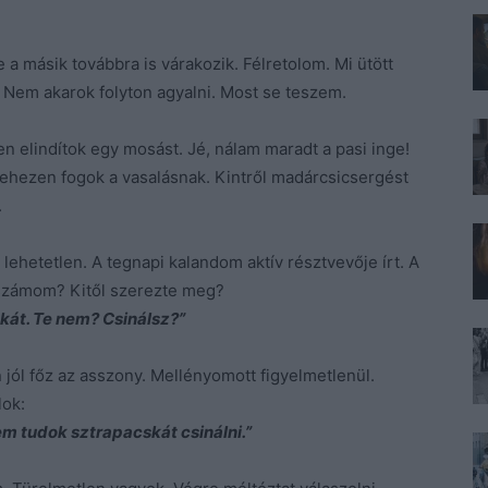
a másik továbbra is várakozik. Félretolom. Mi ütött
 Nem akarok folyton agyalni. Most se teszem.
en elindítok egy mosást. Jé, nálam maradt a pasi inge!
ehezen fogok a vasalásnak. Kintről madárcsicsergést
.
lehetetlen. A tegnapi kalandom aktív résztvevője írt. A
 számom? Kitől szerezte meg?
kát. Te nem? Csinálsz?”
jól főz az asszony. Mellényomott figyelmetlenül.
lok:
em tudok sztrapacskát csinálni.”