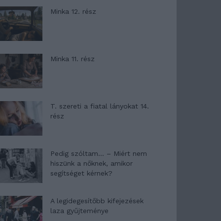
Minka 12. rész
Minka 11. rész
T. szereti a fiatal lányokat 14.
rész
Pedig szóltam… – Miért nem
hiszünk a nőknek, amikor
segítséget kérnek?
A legidegesítőbb kifejezések
laza gyűjteménye