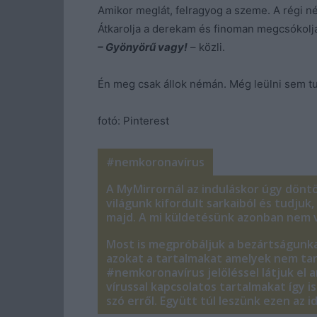
Amikor meglát, felragyog a szeme. A régi 
Átkarolja a derekam és finoman megcsókolj
– Gyönyörű vagy!
– közli.
Én meg csak állok némán. Még leülni sem tud
fotó: Pinterest
#nemkoronavírus
A MyMirrornál az induláskor úgy dönt
világunk kifordult sarkaiból és tudju
majd. A mi küldetésünk azonban nem v
Most is megpróbáljuk a bezártságunka
azokat a tartalmakat amelyek nem tar
#nemkoronavírus jelöléssel látjuk el 
vírussal kapcsolatos tartalmakat így 
szó erről. Együtt túl leszünk ezen az 