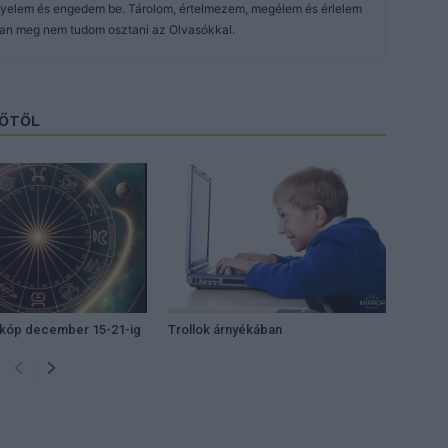
igyelem és engedem be. Tárolom, értelmezem, megélem és érlelem
an meg nem tudom osztani az Olvasókkal.
ZŐTŐL
zkóp december 15-21-ig
Trollok árnyékában