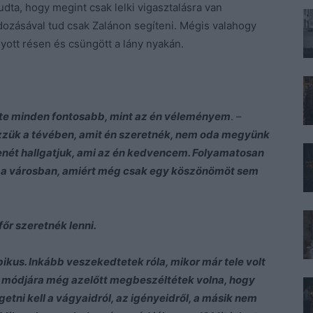
ta, hogy megint csak lelki vigasztalásra van
dozásával tud csak Zalánon segíteni. Mégis valahogy
yott résen és csüngött a lány nyakán.
te minden fontosabb, mint az én véleményem
. –
zzük a tévében, amit én szeretnék, nem oda megyünk
zenét hallgatjuk, ami az én kedvencem. Folyamatosan
n a városban, amiért még csak egy köszönömöt sem
főr szeretnék lenni.
pikus. Inkább veszekedtetek róla, mikor már tele volt
tt módjára még azelőtt megbeszéltétek volna, hogy
lgetni kell a vágyaidról, az igényeidről, a másik nem