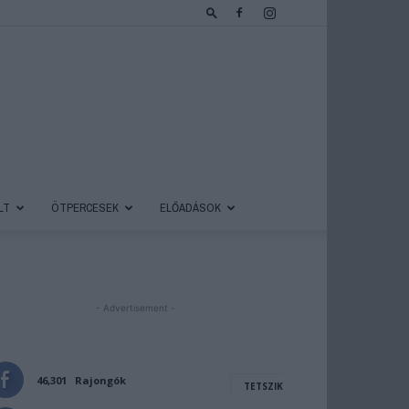
LT
ÖTPERCESEK
ELŐADÁSOK
- Advertisement -
46,301
Rajongók
TETSZIK