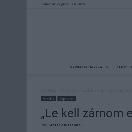
csütörtök, augusztus 6, 2026
MYMIRROR PÁLYÁZAT
FEMME F
Kezdőlap
Novellák
„Le kell zárnom ezt a kapcsola
Novellák
Ötpercesek
„Le kell zárnom 
Írta:
Grózer Zsuzsanna
-