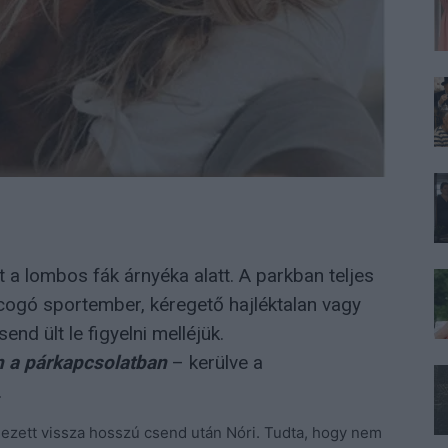
ált a lombos fák árnyéka alatt. A parkban teljes
cogó sportember, kéregető hajléktalan vagy
nd ült le figyelni melléjük.
 a
párkapcsolatban
– kerülve a
.
ezett vissza hosszú csend után Nóri. Tudta, hogy nem