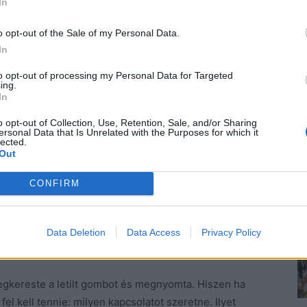
In
o opt-out of the Sale of my Personal Data.
In
m
to opt-out of processing my Personal Data for Targeted
ing.
gélő
In
o opt-out of Collection, Use, Retention, Sale, and/or Sharing
obban
ersonal Data that Is Unrelated with the Purposes for which it
sak barátként tekintett rá nagy bánatára.
lected.
Out
ta el hirtelen Zalán a beszélgetést, arcon puszilta a
CONFIRM
a belépve egy kép fogadta.
Zalán sugárzó mosolya
Data Deletion
Data Access
Privacy Policy
vár előtt állva a barátnőjével. Meglepődött, pedig
egkereste a letilt gombot és megnyomta. Hiszen ha
el kell tennie: milyen kapcsolatot szeretne. Ilyet