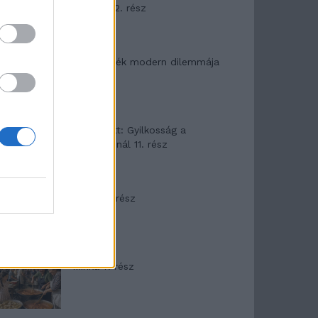
mítosza 2. rész
Az ereklyék modern dilemmája
T. Barnett: Gyilkosság a
Garda-tónál 11. rész
Minka 8. rész
Minka 7. rész