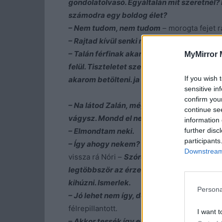
gondolatolvasó. Egyáltalán mit szeretnél?
számodra egy boldog élet?
– Nem tudom, nem tudom
– morogta fejet r
– Rajtad kívül senki nem tudja
– válaszolta 
– Talán férfinak akarom magam érezni, ak
MyMirror 
felül. Tiszteletet szeretnék, megbecsülé
If you wish 
akarom betölteni. ja és történelmi műsort
sensitive in
confirm you
– Na látod Zalán, mégiscsak tudod mire
continue se
vágysz. Mondd el neki, csak az fog segíten
information 
further disc
– Elmondtam neki.
participants
– Így ahogy nekem?
– csodálkozóan nézett
Downstream 
vissza rá Nóri –
Szóról szóra? Hiszen belől
legtöbbször az érzelmeidről semmit nem l
kihúzni. Ismerlek.
Persona
– Jó lehet nem így, de nagyjából
– zavartan
félrepillantott.
I want t
– Akkor tessék így elmondani, ahogy most