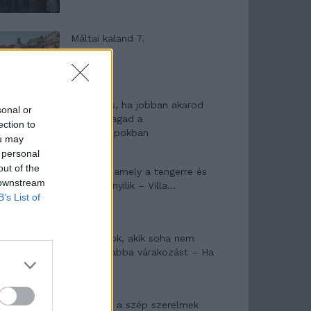
Máltai kaland 7.
10 tanács, ha jobban akarod
sonal or
érezni magad a
ection to
hétköznapokban
ou may
 personal
out of the
Egy ház, amely a tengerre és
 downstream
a fényre nyílik – Villa...
B’s List of
A családok, akik soha nem
hagyták abba várakozást – Ha
egy...
Panna és a szép szerelmek