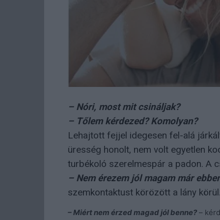
– Nóri, most mit csináljak?
– Tőlem kérdezed? Komolyan?
Lehajtott fejjel idegesen fel-alá járk
üresség honolt, nem volt egyetlen ko
turbékoló szerelmespár a padon. A cse
– Nem érezem jól magam már ebben
szemkontaktust körözött a lány körül
– Miért nem érzed magad jól benne?
– kérd