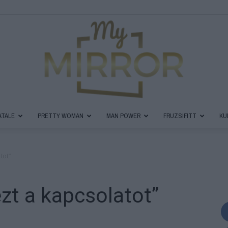
ATALE
PRETTY WOMAN
MAN POWER
FRUZSIFITT
KU
MyMirror
tot”
ezt a kapcsolatot”
Magazin