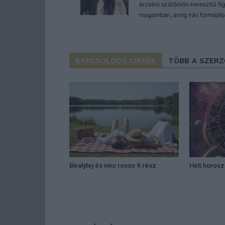
érzelmi szűrőmön keresztül f
magamban, amíg írás formájáb
KAPCSOLÓDÓ CIKKEK
TÖBB A SZER
Bivalytej és vino rosso 9.rész
Heti horos