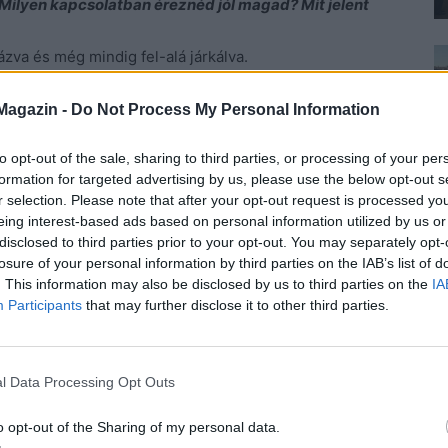
 Milyen kapcsolatban éreznéd jól magad? Mit jelent
ázva és még mindig fel-alá járkálva.
Nóri.
inek bíznak a döntéseiben és nem bírálnak mindent
Magazin -
Do Not Process My Personal Information
st. Nem csak egy társadalmi szimbólum szerepét
to opt-out of the sale, sharing to third parties, or processing of your per
 akarok nézni és várakat, nem medencében ázni.
formation for targeted advertising by us, please use the below opt-out s
r selection. Please note that after your opt-out request is processed y
eing interest-based ads based on personal information utilized by us or
i.
disclosed to third parties prior to your opt-out. You may separately opt-
losure of your personal information by third parties on the IAB’s list of
. This information may also be disclosed by us to third parties on the
IA
Participants
that may further disclose it to other third parties.
ed a
ehet
l Data Processing Opt Outs
o opt-out of the Sharing of my personal data.