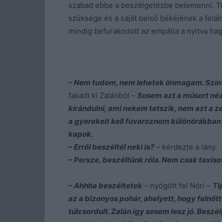
szabad ebbe a beszélgetésbe belemenni. Tud
szüksége és a saját belső békéjének a felál
mindig befurakodott az empátia a nyitva hag
– Nem tudom, nem lehetek önmagam. Szin
fakadt ki Zalánból –
Sosem azt a műsort né
kirándulni, ami nekem tetszik, nem azt a 
a gyerekeit kell fuvaroznom különórákba
kapok.
– Erről beszéltél neki is?
– kérdezte a lány.
– Persze, beszéltünk róla. Nem csak taxiso
– Ahhha beszéltetek
– nyögött fel Nóri –
Ti
az a bizonyos pohár, ahelyett, hogy felnő
túlcsordult. Zalán így sosem lesz jó. Beszé