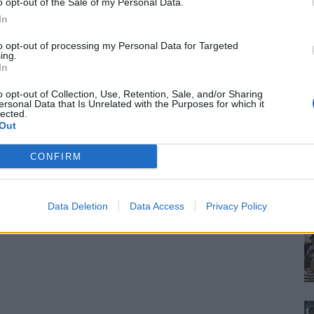
o opt-out of the Sale of my Personal Data.
In
to opt-out of processing my Personal Data for Targeted
ing.
In
o opt-out of Collection, Use, Retention, Sale, and/or Sharing
ersonal Data that Is Unrelated with the Purposes for which it
lected.
Out
CONFIRM
Data Deletion
Data Access
Privacy Policy