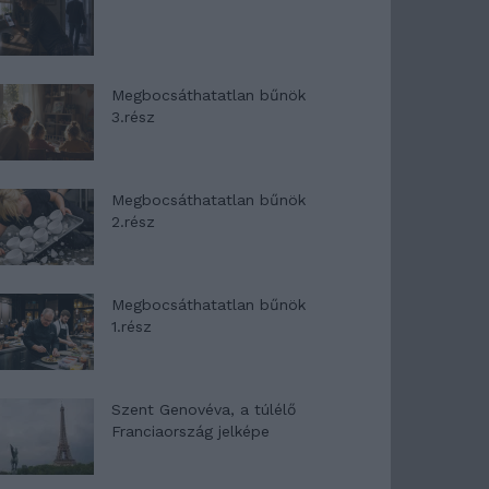
Megbocsáthatatlan bűnök
3.rész
Megbocsáthatatlan bűnök
2.rész
Megbocsáthatatlan bűnök
1.rész
Szent Genovéva, a túlélő
Franciaország jelképe