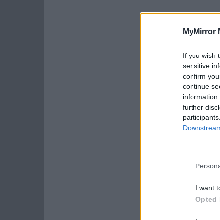
MyMirror 
If you wish 
sensitive in
confirm you
continue se
information 
further disc
participants
Downstream 
Persona
I want t
Opted 