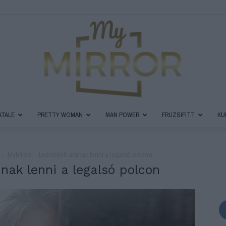
ATALE
PRETTY WOMAN
MAN POWER
FRUZSIFITT
KU
MyMirror
MyMirror - Leértékelt árunak lenni a legalsó polcon
nak lenni a legalsó polcon
Magazin