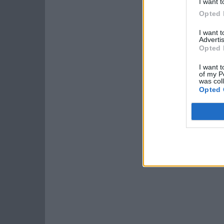
I want t
Opted 
I want 
Advertis
Opted 
I want t
of my P
was col
Opted 