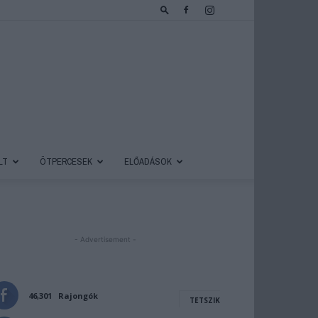
LT
ÖTPERCESEK
ELŐADÁSOK
- Advertisement -
46,301
Rajongók
TETSZIK