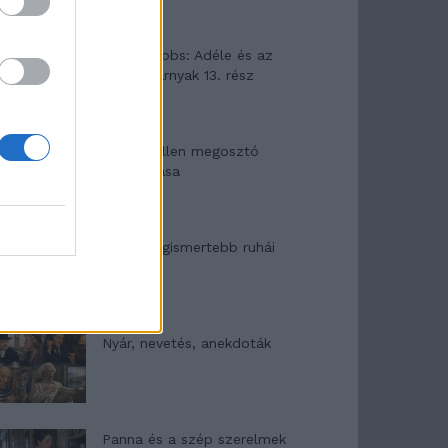
Elyna Robbs: Adéle és az
örökölt árnyak 13. rész
Woody Allen megosztó
zsenialitása
A világ legismertebb ruhái
Nyár, nevetés, anekdoták
Panna és a szép szerelmek