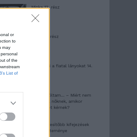
Minka 12. rész
sonal or
Minka 11. rész
ection to
ou may
 personal
out of the
T. szereti a fiatal lányokat 14.
 downstream
rész
B’s List of
Pedig szóltam… – Miért nem
hiszünk a nőknek, amikor
segítséget kérnek?
A legidegesítőbb kifejezések
laza gyűjteménye