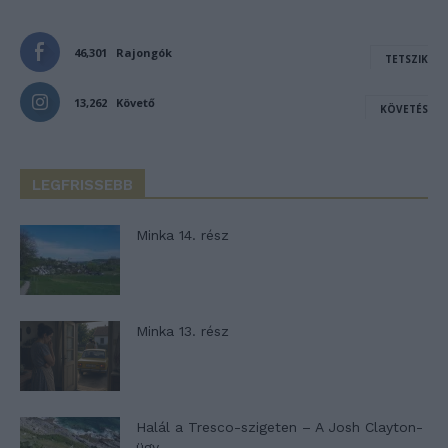
46,301
Rajongók
TETSZIK
13,262
Követő
KÖVETÉS
LEGFRISSEBB
Minka 14. rész
Minka 13. rész
Halál a Tresco-szigeten – A Josh Clayton-
ügy