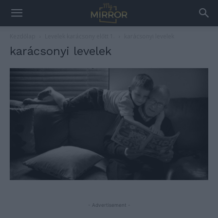
Kezdőlap
Levelek karácsony előtt 1.
karácsonyi levelek
karácsonyi levelek
- Advertisement -