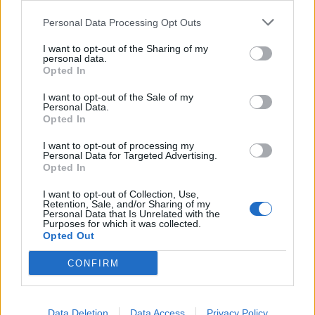
Personal Data Processing Opt Outs
A legidegesítőbb kifejezések laza
gyűjteménye
I want to opt-out of the Sharing of my
personal data.
Opted In
I want to opt-out of the Sale of my
Elyna Robbs: Adéle és az örökölt árnyak
Personal Data.
13. rész
Opted In
I want to opt-out of processing my
Personal Data for Targeted Advertising.
Woody Allen megosztó zsenialitása
Opted In
I want to opt-out of Collection, Use,
Retention, Sale, and/or Sharing of my
Personal Data that Is Unrelated with the
Purposes for which it was collected.
A világ legismertebb ruhái
Opted Out
CONFIRM
Nyár, nevetés, anekdoták
Data Deletion
Data Access
Privacy Policy