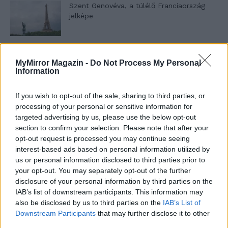
Szent Genovéva, a túlélő Franciaország
jelképe
Minka 12. rész
MyMirror Magazin -
Do Not Process My Personal
Information
If you wish to opt-out of the sale, sharing to third parties, or
Minka 11. rész
processing of your personal or sensitive information for
targeted advertising by us, please use the below opt-out
section to confirm your selection. Please note that after your
opt-out request is processed you may continue seeing
interest-based ads based on personal information utilized by
T. szereti a fiatal lányokat 14. rész
us or personal information disclosed to third parties prior to
your opt-out. You may separately opt-out of the further
disclosure of your personal information by third parties on the
IAB’s list of downstream participants. This information may
Pedig szóltam… – Miért nem hiszünk a
also be disclosed by us to third parties on the
IAB’s List of
nőknek, amikor segítséget kérnek?
Downstream Participants
that may further disclose it to other
third parties.