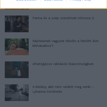
Panna és a szép szerelmek mítosza 3.
Képtelenek vagyunk felnőni a felnőtt élet
kihívásaihoz?
Altatógázos rablások Olaszországban
A kislány, akit nem védett meg senki –
Lyhanna története