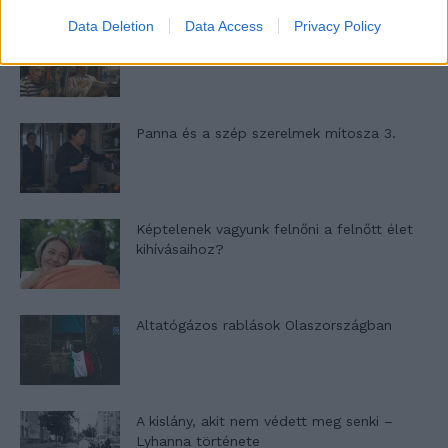
Data Deletion
Data Access
Privacy Policy
Nyár, nevetés, anekdoták
Panna és a szép szerelmek mítosza 3.
Képtelenek vagyunk felnőni a felnőtt élet
kihívásaihoz?
Altatógázos rablások Olaszországban
A kislány, akit nem védett meg senki –
Lyhanna története