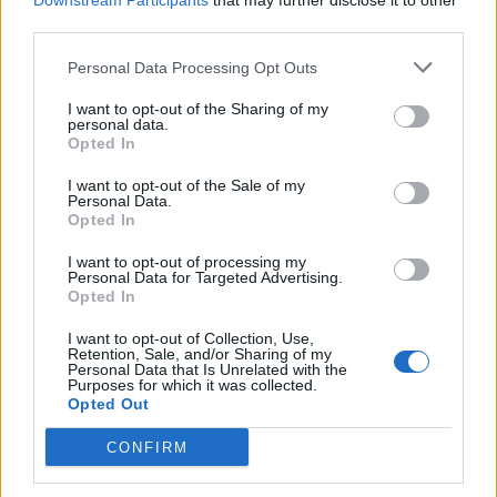
Downstream Participants
that may further disclose it to other
Pedig szóltam… – Miért nem hiszünk a
third parties.
nőknek, amikor segítséget kérnek?
Personal Data Processing Opt Outs
I want to opt-out of the Sharing of my
A legidegesítőbb kifejezések laza
personal data.
gyűjteménye
Opted In
I want to opt-out of the Sale of my
Personal Data.
Elyna Robbs: Adéle és az örökölt árnyak
Opted In
13. rész
I want to opt-out of processing my
Personal Data for Targeted Advertising.
Opted In
Woody Allen megosztó zsenialitása
I want to opt-out of Collection, Use,
Retention, Sale, and/or Sharing of my
Personal Data that Is Unrelated with the
Purposes for which it was collected.
Opted Out
A világ legismertebb ruhái
CONFIRM