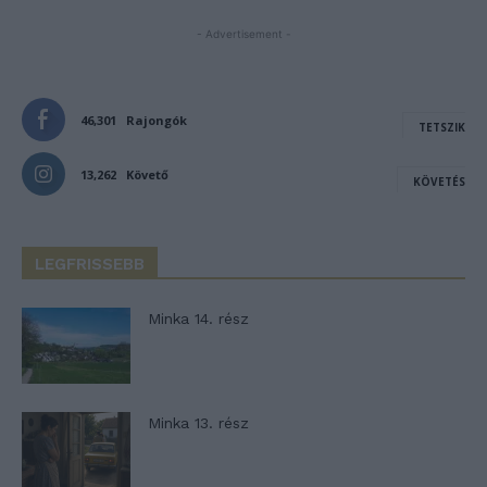
- Advertisement -
46,301
Rajongók
TETSZIK
13,262
Követő
KÖVETÉS
LEGFRISSEBB
Minka 14. rész
Minka 13. rész