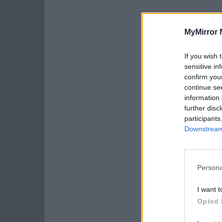
MyMirror 
If you wish 
sensitive in
confirm you
continue se
information 
further disc
participants
Downstream 
Persona
I want t
Opted 