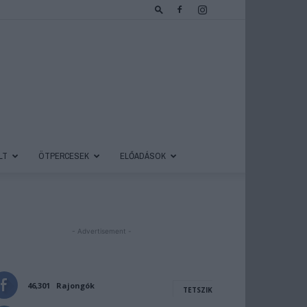
LT
ÖTPERCESEK
ELŐADÁSOK
- Advertisement -
46,301
Rajongók
TETSZIK