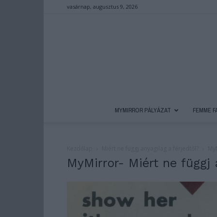
vasárnap, augusztus 9, 2026
MYMIRROR PÁLYÁZAT
FEMME F
Kezdőlap
Miért ne függj anyagilag a férjedtől?
MyM
MyMirror- Miért ne függj 