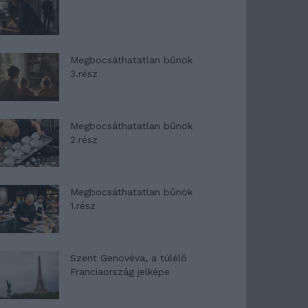
Megbocsáthatatlan bűnök
3.rész
Megbocsáthatatlan bűnök
2.rész
Megbocsáthatatlan bűnök
1.rész
Szent Genovéva, a túlélő
Franciaország jelképe