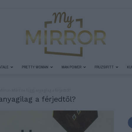
ATALE
PRETTY WOMAN
MAN POWER
FRUZSIFITT
KU
MyMirror
irror- Miért ne függj anyagilag a férjedtől?
anyagilag a férjedtől?
Magazin