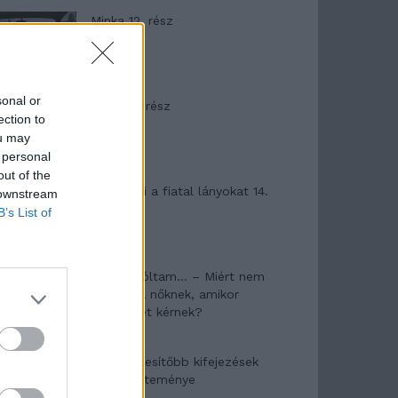
Minka 12. rész
sonal or
Minka 11. rész
ection to
ou may
 personal
out of the
T. szereti a fiatal lányokat 14.
 downstream
rész
B’s List of
Pedig szóltam… – Miért nem
hiszünk a nőknek, amikor
segítséget kérnek?
A legidegesítőbb kifejezések
laza gyűjteménye