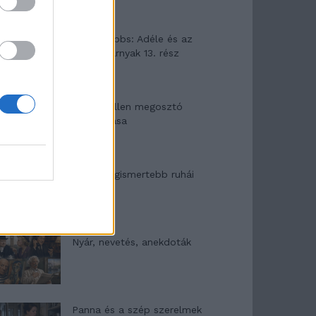
Elyna Robbs: Adéle és az
örökölt árnyak 13. rész
Woody Allen megosztó
zsenialitása
A világ legismertebb ruhái
Nyár, nevetés, anekdoták
Panna és a szép szerelmek