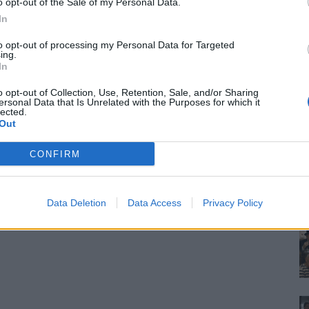
o opt-out of the Sale of my Personal Data.
In
to opt-out of processing my Personal Data for Targeted
ing.
In
o opt-out of Collection, Use, Retention, Sale, and/or Sharing
ersonal Data that Is Unrelated with the Purposes for which it
lected.
Out
CONFIRM
Data Deletion
Data Access
Privacy Policy