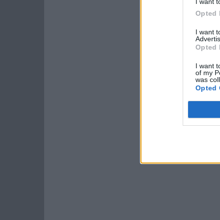
I want t
Opted 
I want 
Advertis
Opted 
I want t
of my P
was col
Opted 