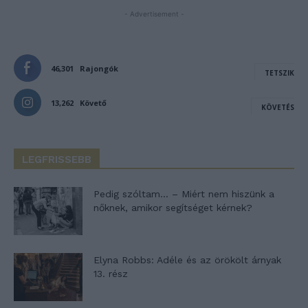
- Advertisement -
46,301
Rajongók
TETSZIK
13,262
Követő
KÖVETÉS
LEGFRISSEBB
Pedig szóltam… – Miért nem hiszünk a
nőknek, amikor segítséget kérnek?
Elyna Robbs: Adéle és az örökölt árnyak
13. rész