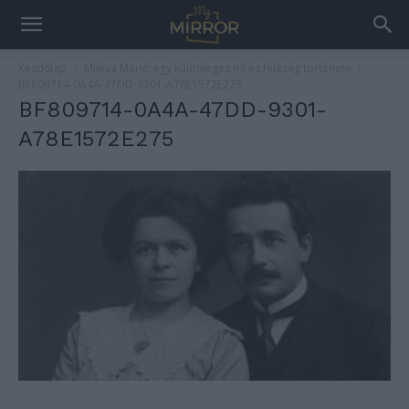
Kezdőlap
Mileva Marić: egy különleges nő és feleség története
BF809714-0A4A-47DD-9301-A78E1572E275
BF809714-0A4A-47DD-9301-
A78E1572E275