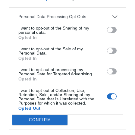
third parties.
Personal Data Processing Opt Outs
Máltai kaland 7.
I want to opt-out of the Sharing of my
personal data.
Opted In
I want to opt-out of the Sale of my
Personal Data.
10 tanács, ha jobban akarod érezni magad
Opted In
a hétköznapokban
I want to opt-out of processing my
Personal Data for Targeted Advertising.
Opted In
Egy ház, amely a tengerre és a fényre
I want to opt-out of Collection, Use,
nyílik – Villa...
Retention, Sale, and/or Sharing of my
Personal Data that Is Unrelated with the
Purposes for which it was collected.
Opted Out
A családok, akik soha nem hagyták abba
várakozást – Ha egy...
CONFIRM