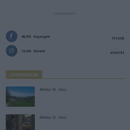
- Advertisement -
46,301
Rajongók
TETSZIK
13,262
Követő
KÖVETÉS
LEGFRISSEBB
Minka 14. rész
Minka 13. rész