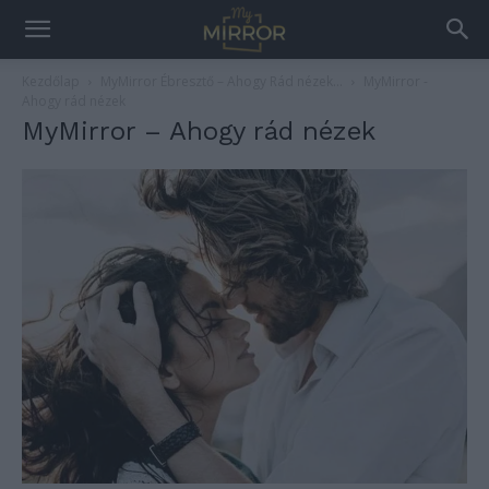
Kezdőlap
MyMirror Ébresztő – Ahogy Rád nézek…
MyMirror -
Ahogy rád nézek
MyMirror – Ahogy rád nézek