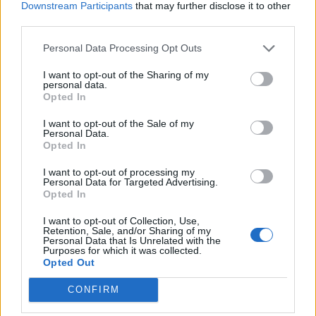
Downstream Participants
that may further disclose it to other
Pedig szóltam… – Miért nem hiszünk a
third parties.
nőknek, amikor segítséget kérnek?
Personal Data Processing Opt Outs
I want to opt-out of the Sharing of my
A legidegesítőbb kifejezések laza
personal data.
gyűjteménye
Opted In
I want to opt-out of the Sale of my
Personal Data.
Opted In
Elyna Robbs: Adéle és az örökölt árnyak
13. rész
I want to opt-out of processing my
Personal Data for Targeted Advertising.
Opted In
Woody Allen megosztó zsenialitása
I want to opt-out of Collection, Use,
Retention, Sale, and/or Sharing of my
Personal Data that Is Unrelated with the
Purposes for which it was collected.
Opted Out
A világ legismertebb ruhái
CONFIRM