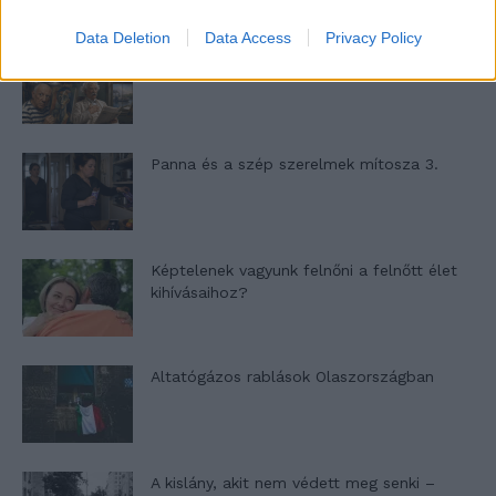
Data Deletion
Data Access
Privacy Policy
Nyár, nevetés, anekdoták
Panna és a szép szerelmek mítosza 3.
Képtelenek vagyunk felnőni a felnőtt élet
kihívásaihoz?
Altatógázos rablások Olaszországban
A kislány, akit nem védett meg senki –