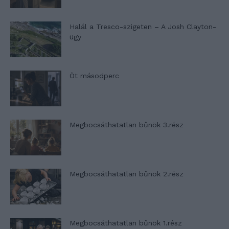
Halál a Tresco-szigeten – A Josh Clayton-
ügy
Öt másodperc
Megbocsáthatatlan bűnök 3.rész
Megbocsáthatatlan bűnök 2.rész
Megbocsáthatatlan bűnök 1.rész