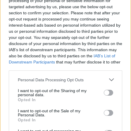
processing of your personal or sensitive information for
targeted advertising by us, please use the below opt-out
section to confirm your selection. Please note that after your
Szent Genovéva, a túlélő Franciaország
opt-out request is processed you may continue seeing
jelképe
interest-based ads based on personal information utilized by
us or personal information disclosed to third parties prior to
your opt-out. You may separately opt-out of the further
Minka 12. rész
disclosure of your personal information by third parties on the
IAB’s list of downstream participants. This information may
also be disclosed by us to third parties on the
IAB’s List of
Downstream Participants
that may further disclose it to other
third parties.
Minka 11. rész
Personal Data Processing Opt Outs
I want to opt-out of the Sharing of my
personal data.
T. szereti a fiatal lányokat 14. rész
Opted In
I want to opt-out of the Sale of my
Personal Data.
Opted In
Pedig szóltam… – Miért nem hiszünk a