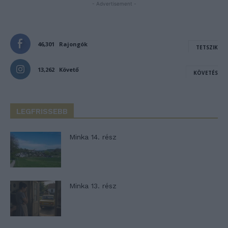
- Advertisement -
46,301
Rajongók
TETSZIK
13,262
Követő
KÖVETÉS
LEGFRISSEBB
Minka 14. rész
Minka 13. rész