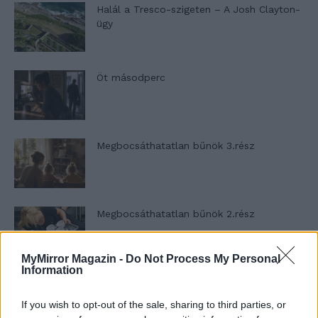
Halál a Tresco-szigeten – A Josh Clayton-
ügy
Öt másodperc
Megbocsáthatatlan bűnök 3.rész
Megbocsáthatatlan bűnök 2.rész
MyMirror Magazin -
Do Not Process My Personal
Information
Megbocsáthatatlan bűnök 1.rész
If you wish to opt-out of the sale, sharing to third parties, or