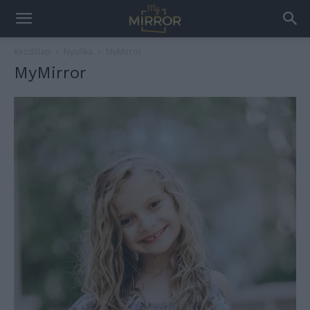
Kezdőlap
Nyufika
MyMirror
MyMirror