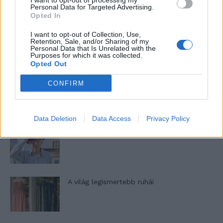
I want to opt-out of processing my
nőknek, amikor segítséget kérnek?
Personal Data for Targeted Advertising.
Opted In
I want to opt-out of Collection, Use,
A legidegesítőbb kifejezések laza
Retention, Sale, and/or Sharing of my
Personal Data that Is Unrelated with the
gyűjteménye
Purposes for which it was collected.
Opted Out
CONFIRM
Elyna Robbs: Adéle és az örökölt árnyak
13. rész
Data Deletion
Data Access
Privacy Policy
Woody Allen megosztó zsenialitása
A világ legismertebb ruhái