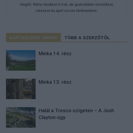
mögött. Néha meséket is írok, de gyakrabban novellákat,
cikkeket és apró vicces történeteket.
KAPCSOLÓDÓ CIKKEK
TÖBB A SZERZŐTŐL
Minka 14. rész
Minka 13. rész
Halál a Tresco-szigeten – A Josh
Clayton-ügy