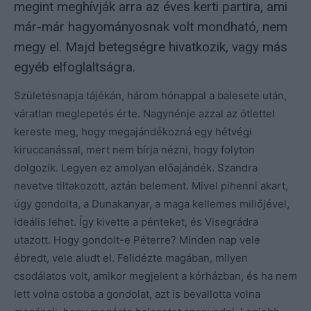
megint meghívják arra az éves kerti partira, ami
már-már hagyományosnak volt mondható, nem
megy el. Majd betegségre hivatkozik, vagy más
egyéb elfoglaltságra.
Születésnapja tájékán, három hónappal a balesete után,
váratlan meglepetés érte. Nagynénje azzal az ötlettel
kereste meg, hogy megajándékozná egy hétvégi
kiruccanással, mert nem bírja nézni, hogy folyton
dolgozik. Legyen ez amolyan előajándék. Szandra
nevetve tiltakozott, aztán belement. Mivel pihenni akart,
úgy gondolta, a Dunakanyar, a maga kellemes miliőjével,
ideális lehet. Így kivette a pénteket, és Visegrádra
utazott. Hogy gondolt-e Péterre? Minden nap vele
ébredt, vele aludt el. Felidézte magában, milyen
csodálatos volt, amikor megjelent a kórházban, és ha nem
lett volna ostoba a gondolat, azt is bevallotta volna