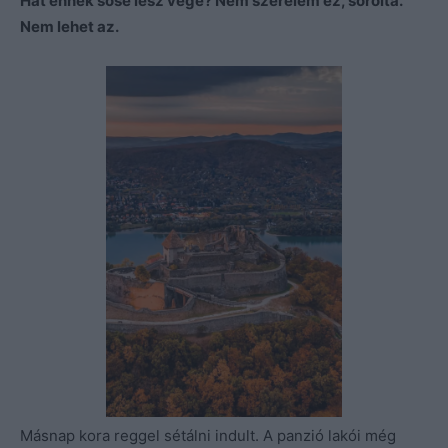
Hát ennek sose lesz vége? Nem szerelem ez, sorolta.
Nem lehet az.
Másnap kora reggel sétálni indult. A panzió lakói még