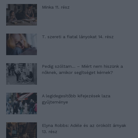
Minka 11. rész
T. szereti a fiatal lányokat 14. rész
Pedig szóltam… – Miért nem hiszünk a
nőknek, amikor segítséget kérnek?
A legidegesítőbb kifejezések laza
gyűjteménye
Elyna Robbs: Adéle és az örökölt árnyak
13. rész