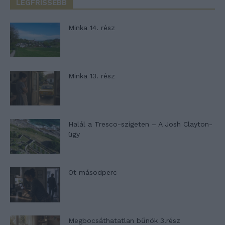
LEGFRISSEBB
Minka 14. rész
Minka 13. rész
Halál a Tresco-szigeten – A Josh Clayton-
ügy
Öt másodperc
Megbocsáthatatlan bűnök 3.rész