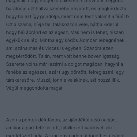
magának, hogy megérte balesetet szenvedni. Legjobb
barátnője ezt hallva szemébe nevetett, és megkérdezte,
hogy ha ezt így gondolja, miért nem tesz valamit a fiúért?
Ott a száma, hívja fel, találkozzon vele, hátha kiderül,
hogy hiú ábránd ez az egész. Más nem is lehet, hiszen
egyikük se lép. Mintha egy ködös álomban lebegnének,
ami szánalmas és vicces is egyben. Szandra ezen
megsértődött. Talán, mert volt benne bőven igazság.
Szerette volna már lezárni a dolgot magában, hagyni a
fenébe az egészet, ezért úgy döntött, felregisztrál egy
társkeresőre. Muszáj jönnie valakinek, aki hozzá illik.
Végül meggondolta magát.
Azon a péntek délutánon, az ajándékút első napján,
amikor a part felé tartott, találkozott valakivel, aki
megtetszett neki. A srác egy padon üldögélt és újságot