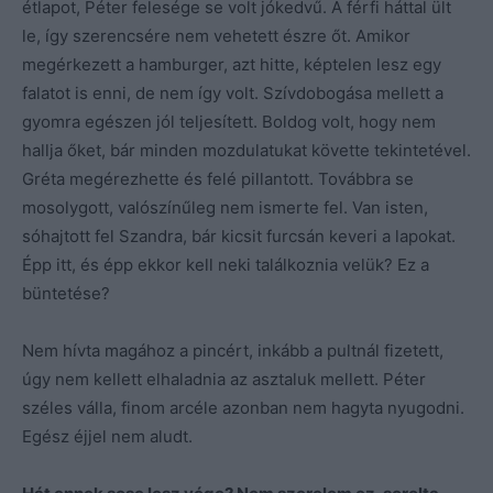
étlapot, Péter felesége se volt jókedvű. A férfi háttal ült
le, így szerencsére nem vehetett észre őt. Amikor
megérkezett a hamburger, azt hitte, képtelen lesz egy
falatot is enni, de nem így volt. Szívdobogása mellett a
gyomra egészen jól teljesített. Boldog volt, hogy nem
hallja őket, bár minden mozdulatukat követte tekintetével.
Gréta megérezhette és felé pillantott. Továbbra se
mosolygott, valószínűleg nem ismerte fel. Van isten,
sóhajtott fel Szandra, bár kicsit furcsán keveri a lapokat.
Épp itt, és épp ekkor kell neki találkoznia velük? Ez a
büntetése?
Nem hívta magához a pincért, inkább a pultnál fizetett,
úgy nem kellett elhaladnia az asztaluk mellett. Péter
széles válla, finom arcéle azonban nem hagyta nyugodni.
Egész éjjel nem aludt.