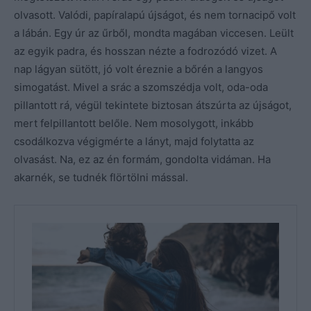
olvasott. Valódi, papíralapú újságot, és nem tornacipő volt
a lábán. Egy úr az űrből, mondta magában viccesen. Leült
az egyik padra, és hosszan nézte a fodrozódó vizet. A
nap lágyan sütött, jó volt éreznie a bőrén a langyos
simogatást. Mivel a srác a szomszédja volt, oda-oda
pillantott rá, végül tekintete biztosan átszúrta az újságot,
mert felpillantott belőle. Nem mosolygott, inkább
csodálkozva végigmérte a lányt, majd folytatta az
olvasást. Na, ez az én formám, gondolta vidáman. Ha
akarnék, se tudnék flörtölni mással.