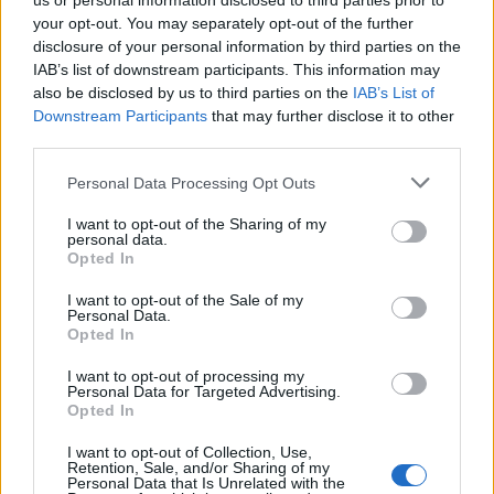
us or personal information disclosed to third parties prior to
– Szandra, én nem akarlak gyötörni…
your opt-out. You may separately opt-out of the further
disclosure of your personal information by third parties on the
IAB’s list of downstream participants. This information may
– Nem is teheted. Ha valakinek hagynám, az én magam
also be disclosed by us to third parties on the
IAB’s List of
vagyok. Érted te ezt?
Downstream Participants
that may further disclose it to other
third parties.
– Azért vagyok itt…
Personal Data Processing Opt Outs
– Én úgy gondolom, nem azért vagy itt, mert engem
I want to opt-out of the Sharing of my
personal data.
akarsz…Vagy ha igen, akkor nem jól.
Opted In
I want to opt-out of the Sale of my
– Hogy akarhatnálak jól? Hogy lehetne ez az egész jó?
Personal Data.
Opted In
A lány felállt. Megigazította pólóját, ami felcsúszott a
I want to opt-out of processing my
Personal Data for Targeted Advertising.
derekén. Feltűnt neki, hogy a víznek egyre szebb lesz a
Opted In
színe, ahogy a nap süti.
I want to opt-out of Collection, Use,
Retention, Sale, and/or Sharing of my
– Most mennem kell. Ez a beszélgetés céltalan. A sorsot
Personal Data that Is Unrelated with the