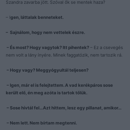
Szandra zavarba jött. Szóval ők se mentek haza?
– I
gen, láttalak benneteket.
– Sajnálom, hogy nem vettelek észre.
– És most? Hogy vagytok? Itt pihentek?
– Ez a csevegés
nem volt a lány ínyére. Minek faggatózik, nem tartozik rá.
– Hogy vagy? Meggyógyultál teljesen?
– Igen, már el is felejtettem. A vad kerékpáros sose
került elő, én meg azóta is tartok tőlük.
– Sose hívtál fel…Azt hittem, lesz egy pillanat, amikor…
– Nem lett. Nem bírtam megtenni.