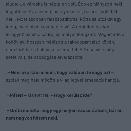
aludtak, a városka is néptelen volt. Épp ez hiányzott neki
legjobban. Az a csend, amely máskor, ha üres volt, fájt
neki. Most azonban felszabadította. Rótta az utcákat egy
ideig, majd hívni kezdte a folyó. A néptelen parton
lerogyott az első padra, és mélyet lélegzett. Megértette a
költőt, aki hosszan mélázott a rakodópart alsó kövén,
nem törődve a hullámzó szeméttel. A Duna vize még
sötét volt, de csobogása elvarázsolta.
– Nem akartam elhinni, hogy valóban te vagy az!
–
szólalt meg háta mögött a világ legkellemesebb hangja.
– Péter!
– kiáltott fel. –
Hogy kerülsz ide?
– Gréta mondta, hogy egy helyen vacsoráztunk, bár én
nem nagyon hittem neki.