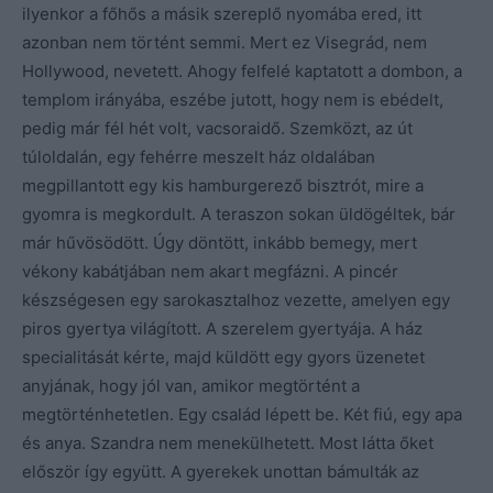
ilyenkor a főhős a másik szereplő nyomába ered, itt
azonban nem történt semmi. Mert ez Visegrád, nem
Hollywood, nevetett. Ahogy felfelé kaptatott a dombon, a
templom irányába, eszébe jutott, hogy nem is ebédelt,
pedig már fél hét volt, vacsoraidő. Szemközt, az út
túloldalán, egy fehérre meszelt ház oldalában
megpillantott egy kis hamburgerező bisztrót, mire a
gyomra is megkordult. A teraszon sokan üldögéltek, bár
már hűvösödött. Úgy döntött, inkább bemegy, mert
vékony kabátjában nem akart megfázni. A pincér
készségesen egy sarokasztalhoz vezette, amelyen egy
piros gyertya világított. A szerelem gyertyája. A ház
specialitását kérte, majd küldött egy gyors üzenetet
anyjának, hogy jól van, amikor megtörtént a
megtörténhetetlen. Egy család lépett be. Két fiú, egy apa
és anya. Szandra nem menekülhetett. Most látta őket
először így együtt. A gyerekek unottan bámulták az