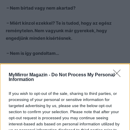
– Nem bírtad vagy nem akartad?
– Miért kínzol ezekkel? Te is tudod, hogy az egész
reménytelen. Nem vagyunk már gyerekek, hogy
engedjünk minden kísértésnek.
– Nem is így gondoltam…
– Hogy te mit gondolsz valójában, azt nem tudom, de én
MyMirror Magazin -
Do Not Process My Personal
engem úgy neveltek, hogy ne vegyem el, ami nem az
Information
enyém. A lopás az lopás, még akkor is, ha szebb
köntösbe csomagoljuk.
If you wish to opt-out of the sale, sharing to third parties, or
processing of your personal or sensitive information for
targeted advertising by us, please use the below opt-out
Péter nem tudta, jól érti-e. Tényleg nincs remény köztük?
section to confirm your selection. Please note that after your
Százszor mondta már magának, hogy nem szeretőt akar,
opt-out request is processed you may continue seeing
hanem… Hanem mit?
interest-based ads based on personal information utilized by