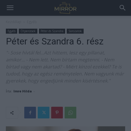
Kezdőlap
Egyéb
Egyéb
Ötpercesek
Péter és Szandra
Sorozatok
Péter és Szandra 6. rész
"- Sose hívtál fel…Azt hittem, lesz egy pillanat,
amikor… - Nem lett. Nem bírtam megtenni. - Nem
bírtad vagy nem akartad? - Miért kínzol ezekkel? Te is
tudod, hogy az egész reménytelen. Nem vagyunk már
gyerekek, hogy engedjünk minden kísértésnek."
Írta:
Imre Hilda
-