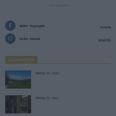
- Advertisement -
46,301
Rajongók
TETSZIK
13,262
Követő
KÖVETÉS
LEGFRISSEBB
Minka 14. rész
Minka 13. rész