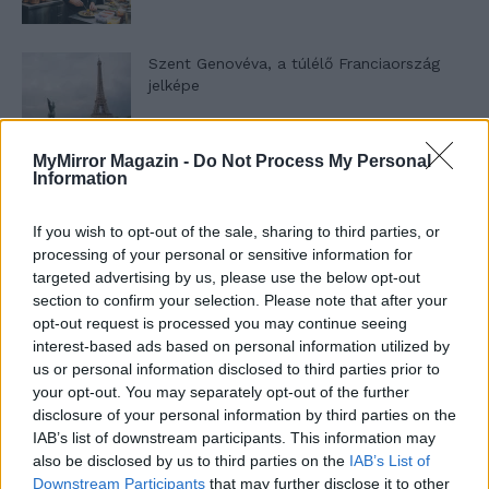
Szent Genovéva, a túlélő Franciaország
jelképe
MyMirror Magazin -
Do Not Process My Personal
Minka 12. rész
Information
If you wish to opt-out of the sale, sharing to third parties, or
processing of your personal or sensitive information for
Minka 11. rész
targeted advertising by us, please use the below opt-out
section to confirm your selection. Please note that after your
opt-out request is processed you may continue seeing
interest-based ads based on personal information utilized by
us or personal information disclosed to third parties prior to
T. szereti a fiatal lányokat 14. rész
your opt-out. You may separately opt-out of the further
disclosure of your personal information by third parties on the
IAB’s list of downstream participants. This information may
also be disclosed by us to third parties on the
IAB’s List of
Pedig szóltam… – Miért nem hiszünk a
Downstream Participants
that may further disclose it to other