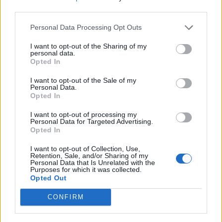
nőknek, amikor segítséget kérnek?
third parties.
Personal Data Processing Opt Outs
A legidegesítőbb kifejezések laza
I want to opt-out of the Sharing of my
personal data.
gyűjteménye
Opted In
I want to opt-out of the Sale of my
Personal Data.
Elyna Robbs: Adéle és az örökölt árnyak
Opted In
13. rész
I want to opt-out of processing my
Personal Data for Targeted Advertising.
Opted In
Woody Allen megosztó zsenialitása
I want to opt-out of Collection, Use,
Retention, Sale, and/or Sharing of my
Personal Data that Is Unrelated with the
Purposes for which it was collected.
Opted Out
A világ legismertebb ruhái
CONFIRM