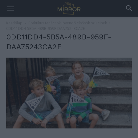
Kezdőlap
Praktikus tanácsok jövendő elsősök szüleinek
0DD11DD4-5B5A-489B-959F-DAA75243CA2E
0DD11DD4-5B5A-489B-959F-
DAA75243CA2E