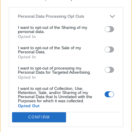
third parties.
Personal Data Processing Opt Outs
Máltai kaland 7.
I want to opt-out of the Sharing of my
personal data.
Opted In
I want to opt-out of the Sale of my
Personal Data.
10 tanács, ha jobban akarod érezni magad
Opted In
a hétköznapokban
I want to opt-out of processing my
Personal Data for Targeted Advertising.
Opted In
Egy ház, amely a tengerre és a fényre
I want to opt-out of Collection, Use,
nyílik – Villa...
Retention, Sale, and/or Sharing of my
Personal Data that Is Unrelated with the
Purposes for which it was collected.
Opted Out
A családok, akik soha nem hagyták abba
várakozást – Ha egy...
CONFIRM