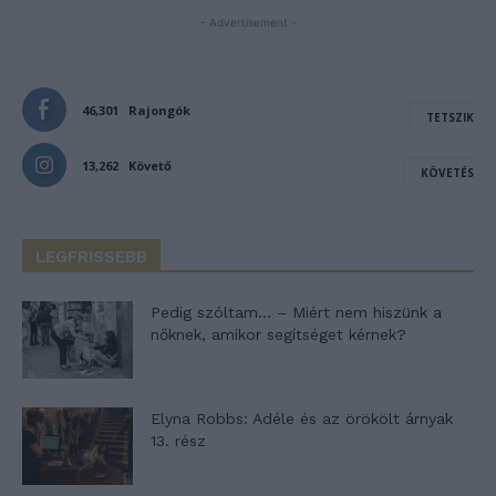
- Advertisement -
46,301
Rajongók
TETSZIK
13,262
Követő
KÖVETÉS
LEGFRISSEBB
Pedig szóltam… – Miért nem hiszünk a
nőknek, amikor segítséget kérnek?
Elyna Robbs: Adéle és az örökölt árnyak
13. rész