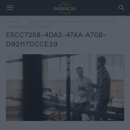
Kezdőlap
Segítség, mérgező a munkahelyem!
E5CC7258-4DA2-
47AA-A70B-D92117DCCE29
E5CC7258-4DA2-47AA-A70B-
D92117DCCE29