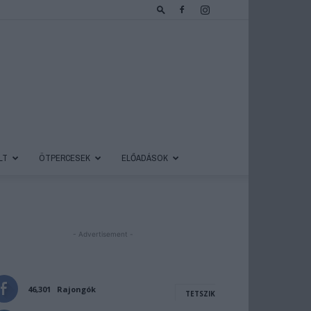
LT
ÖTPERCESEK
ELŐADÁSOK
- Advertisement -
46,301
Rajongók
TETSZIK