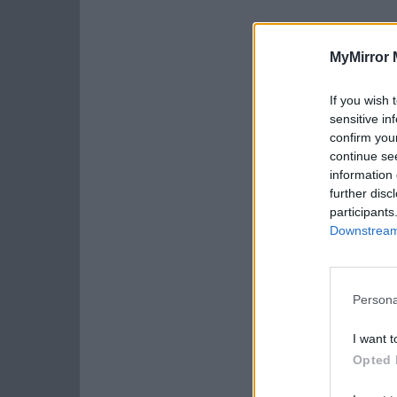
MyMirror 
If you wish 
sensitive in
confirm you
continue se
information 
further disc
participants
Downstream 
Persona
I want t
Opted 