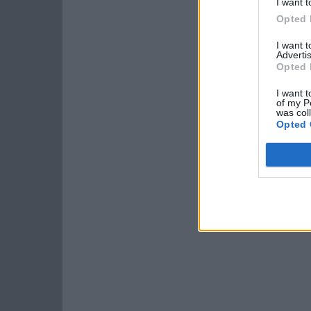
I want t
Opted 
I want 
Advertis
Opted 
I want t
of my P
was col
Opted 