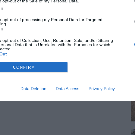
o opt-out of the Sale of my Personal Data.
In
to opt-out of processing my Personal Data for Targeted
ing.
In
o opt-out of Collection, Use, Retention, Sale, and/or Sharing
ersonal Data that Is Unrelated with the Purposes for which it
lected.
Out
CONFIRM
Data Deletion
Data Access
Privacy Policy