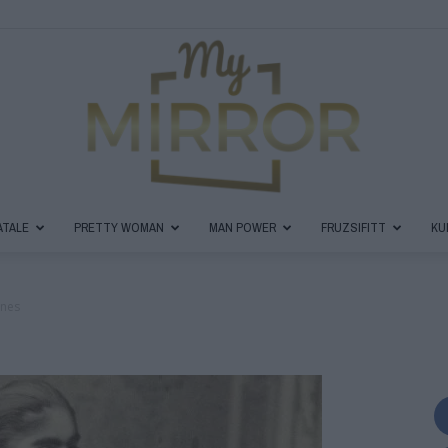
ATALE
PRETTY WOMAN
MAN POWER
FRUZSIFITT
KU
MyMirror
ones
Magazin