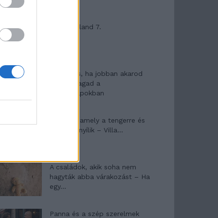
Máltai kaland 7.
10 tanács, ha jobban akarod
érezni magad a
hétköznapokban
Egy ház, amely a tengerre és
a fényre nyílik – Villa...
A családok, akik soha nem
hagyták abba várakozást – Ha
egy...
Panna és a szép szerelmek