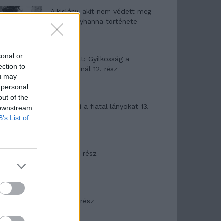
A kislány, akit nem védett meg
senki – Lyhanna története
sonal or
T. Barnett: Gyilkosság a
ection to
Garda-tónál 12. rész
ou may
 personal
out of the
T. szereti a fiatal lányokat 13.
 downstream
rész
B’s List of
Minka 10. rész
Minka 9. rész