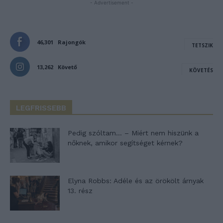
- Advertisement -
46,301
Rajongók
TETSZIK
13,262
Követő
KÖVETÉS
LEGFRISSEBB
Pedig szóltam… – Miért nem hiszünk a
nőknek, amikor segítséget kérnek?
Elyna Robbs: Adéle és az örökölt árnyak
13. rész