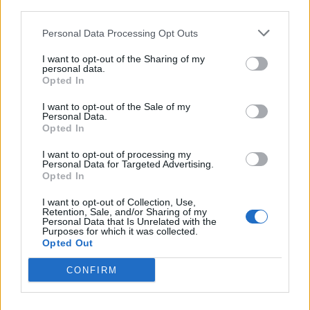
third parties.
Personal Data Processing Opt Outs
Máltai kaland 7.
I want to opt-out of the Sharing of my
personal data.
Opted In
I want to opt-out of the Sale of my
Personal Data.
10 tanács, ha jobban akarod érezni magad
Opted In
a hétköznapokban
I want to opt-out of processing my
Personal Data for Targeted Advertising.
Opted In
Egy ház, amely a tengerre és a fényre
nyílik – Villa...
I want to opt-out of Collection, Use,
Retention, Sale, and/or Sharing of my
Personal Data that Is Unrelated with the
Purposes for which it was collected.
Opted Out
A családok, akik soha nem hagyták abba
várakozást – Ha egy...
CONFIRM