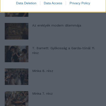
Panna és a szép szerelmek mítosza 2.
Data Deletion
Data Access
Privacy Policy
rész
Az ereklyék modern dilemmája
T. Barnett: Gyilkosság a Garda-tónál 11.
rész
Minka 8. rész
Minka 7. rész