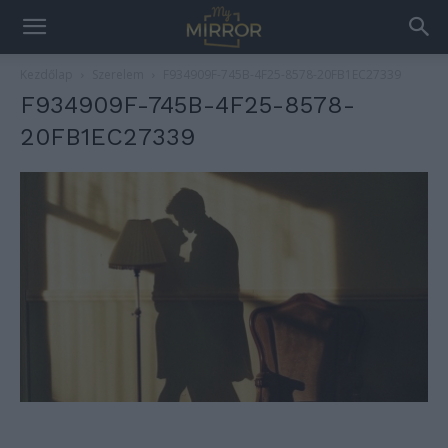
Kezdőlap
Szerelem
F934909F-745B-4F25-8578-20FB1EC27339
F934909F-745B-4F25-8578-
20FB1EC27339