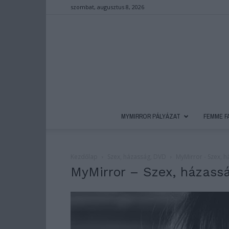
szombat, augusztus 8, 2026
MYMIRROR PÁLYÁZAT
FEMME F
Kezdőlap
Szex, házasság, DVD
MyMirror - Szex, 
MyMirror – Szex, házass