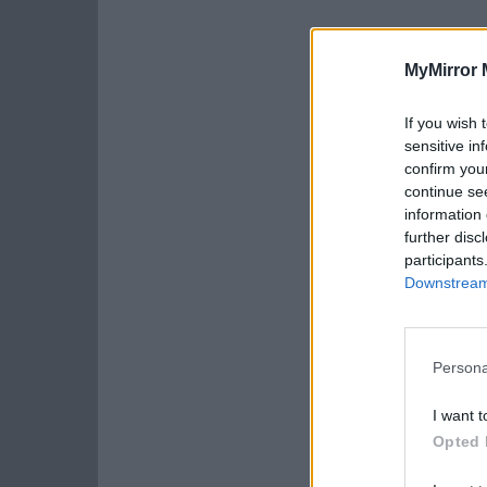
MyMirror 
If you wish 
sensitive in
confirm you
continue se
information 
further disc
participants
Downstream 
Persona
I want t
Opted 