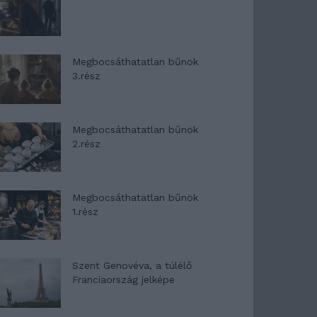
Megbocsáthatatlan bűnök
3.rész
Megbocsáthatatlan bűnök
2.rész
Megbocsáthatatlan bűnök
1.rész
Szent Genovéva, a túlélő
Franciaország jelképe