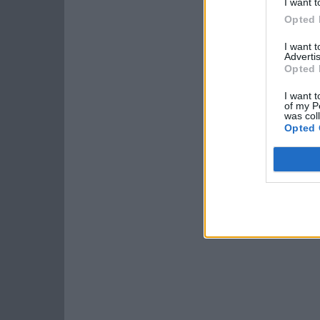
I want t
Opted 
I want 
Advertis
Opted 
I want t
of my P
was col
Opted 