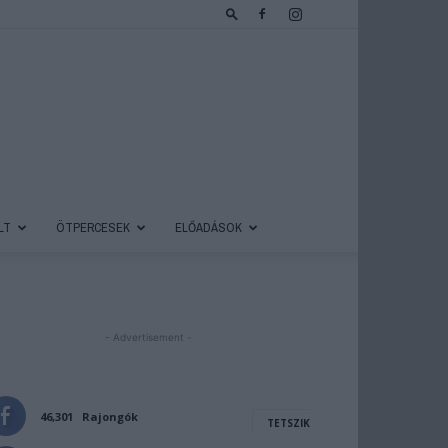
LT
ÖTPERCESEK
ELŐADÁSOK
- Advertisement -
46,301
Rajongók
TETSZIK