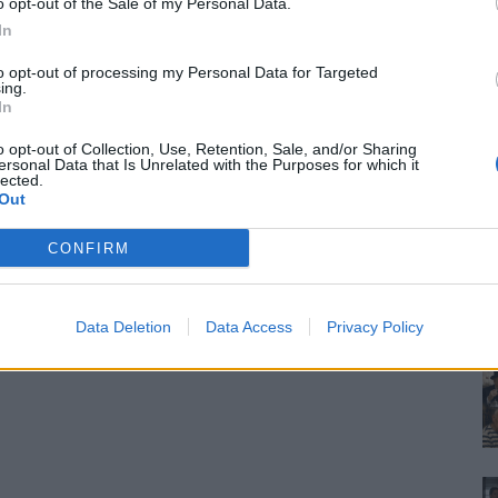
o opt-out of the Sale of my Personal Data.
In
to opt-out of processing my Personal Data for Targeted
ing.
In
o opt-out of Collection, Use, Retention, Sale, and/or Sharing
ersonal Data that Is Unrelated with the Purposes for which it
lected.
Out
CONFIRM
Data Deletion
Data Access
Privacy Policy