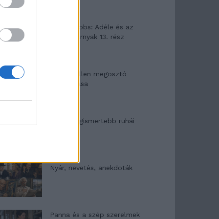
Elyna Robbs: Adéle és az
örökölt árnyak 13. rész
Woody Allen megosztó
zsenialitása
A világ legismertebb ruhái
Nyár, nevetés, anekdoták
Panna és a szép szerelmek