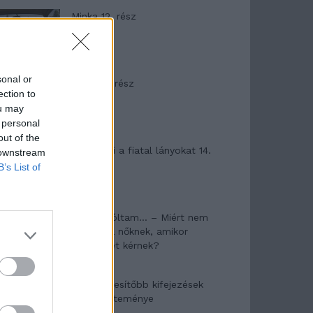
Minka 12. rész
sonal or
Minka 11. rész
ection to
ou may
 personal
out of the
T. szereti a fiatal lányokat 14.
 downstream
rész
B’s List of
Pedig szóltam… – Miért nem
hiszünk a nőknek, amikor
segítséget kérnek?
A legidegesítőbb kifejezések
laza gyűjteménye