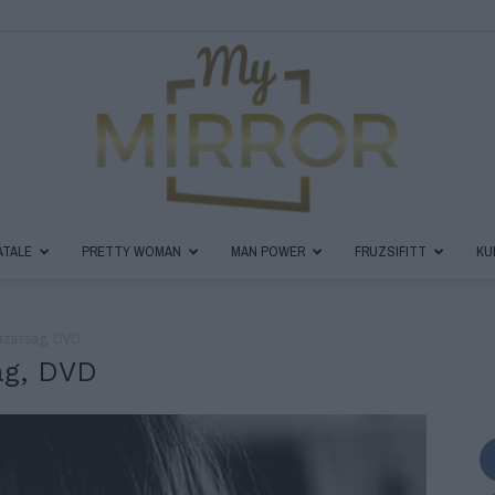
ATALE
PRETTY WOMAN
MAN POWER
FRUZSIFITT
KU
MyMirror
házasság, DVD
ág, DVD
Magazin