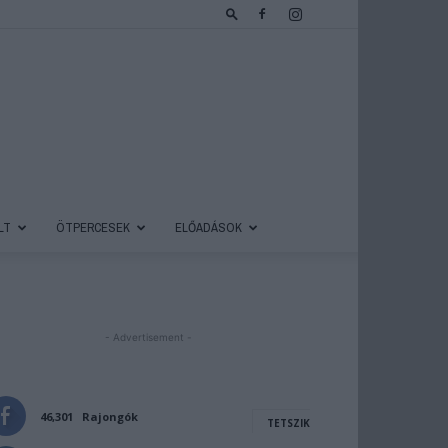
LT
ÖTPERCESEK
ELŐADÁSOK
- Advertisement -
46,301
Rajongók
TETSZIK