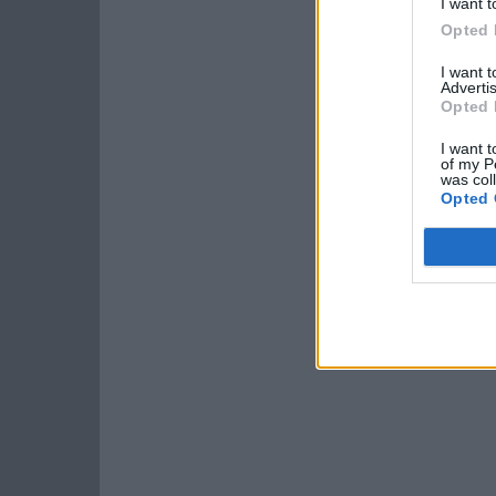
I want t
Opted 
I want 
Advertis
Opted 
I want t
of my P
was col
Opted 