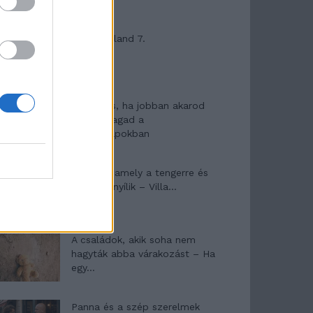
Máltai kaland 7.
10 tanács, ha jobban akarod
érezni magad a
hétköznapokban
Egy ház, amely a tengerre és
a fényre nyílik – Villa...
A családok, akik soha nem
hagyták abba várakozást – Ha
egy...
Panna és a szép szerelmek