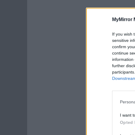
MyMirror 
If you wish 
sensitive in
confirm you
continue se
information 
further disc
participants
Downstream 
Persona
I want t
Opted 