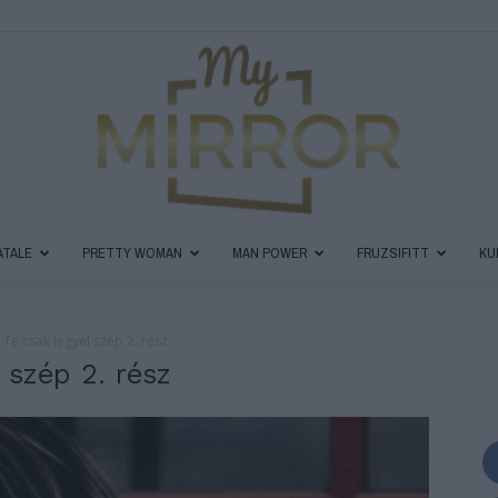
ATALE
PRETTY WOMAN
MAN POWER
FRUZSIFITT
KU
MyMirror
 Te csak legyél szép 2. rész
 szép 2. rész
Magazin