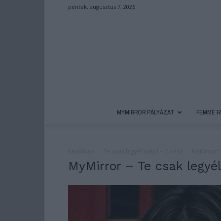
péntek, augusztus 7, 2026
MYMIRROR PÁLYÁZAT
FEMME F
Kezdőlap
Te csak legyél szép! – 2. rész
MyMirror -
MyMirror – Te csak legyél