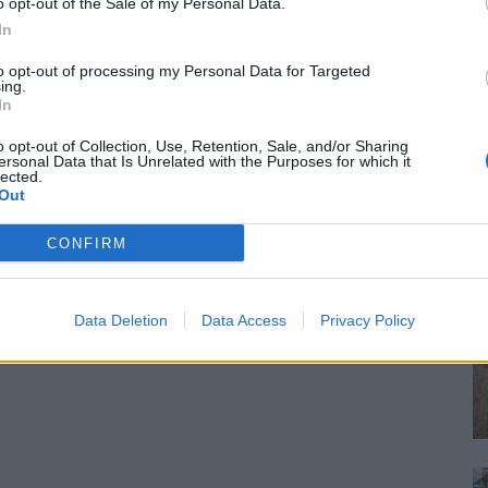
o opt-out of the Sale of my Personal Data.
In
to opt-out of processing my Personal Data for Targeted
ing.
In
o opt-out of Collection, Use, Retention, Sale, and/or Sharing
ersonal Data that Is Unrelated with the Purposes for which it
lected.
Out
CONFIRM
Data Deletion
Data Access
Privacy Policy