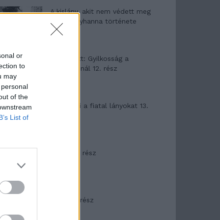
A kislány, akit nem védett meg
senki – Lyhanna története
sonal or
T. Barnett: Gyilkosság a
ection to
Garda-tónál 12. rész
ou may
 personal
out of the
T. szereti a fiatal lányokat 13.
 downstream
rész
B’s List of
Minka 10. rész
Minka 9. rész