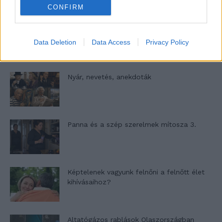
CONFIRM
A világ legismertebb ruhái
Data Deletion
Data Access
Privacy Policy
Nyár, nevetés, anekdoták
Panna és a szép szerelmek mítosza 3.
Képtelenek vagyunk felnőni a felnőtt élet
kihívásaihoz?
Altatógázos rablások Olaszországban