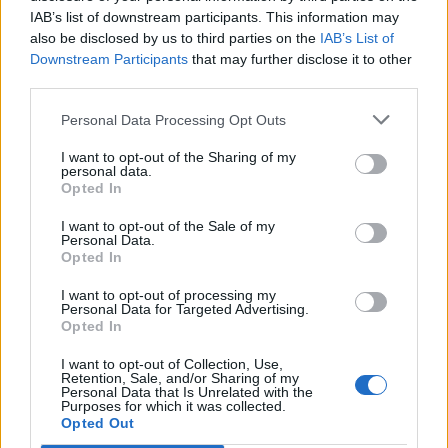
IAB’s list of downstream participants. This information may
T. szereti a fiatal lányokat 14. rész
also be disclosed by us to third parties on the
IAB’s List of
Downstream Participants
that may further disclose it to other
third parties.
Personal Data Processing Opt Outs
Pedig szóltam… – Miért nem hiszünk a
nőknek, amikor segítséget kérnek?
I want to opt-out of the Sharing of my
personal data.
Opted In
A legidegesítőbb kifejezések laza
I want to opt-out of the Sale of my
gyűjteménye
Personal Data.
Opted In
I want to opt-out of processing my
Personal Data for Targeted Advertising.
Elyna Robbs: Adéle és az örökölt árnyak
Opted In
13. rész
I want to opt-out of Collection, Use,
Retention, Sale, and/or Sharing of my
Personal Data that Is Unrelated with the
Purposes for which it was collected.
Woody Allen megosztó zsenialitása
Opted Out