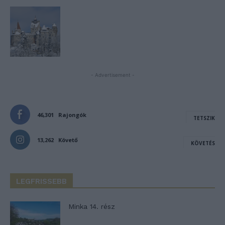
- Advertisement -
46,301
Rajongók
TETSZIK
13,262
Követő
KÖVETÉS
LEGFRISSEBB
Minka 14. rész