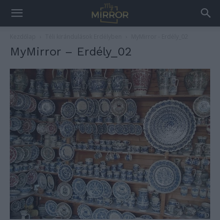
Kezdőlap
Téli kirándulások Erdélyben
MyMirror - Erdély_02
MyMirror – Erdély_02