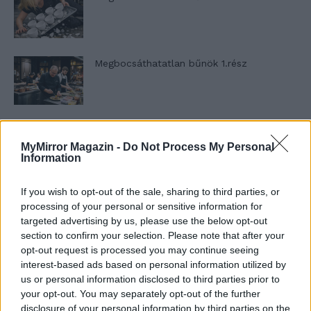
Megbocsáthatatlan bűnök 1.rész
Szent Genovéva, a túlélő Franciaország
jelképe
MyMirror Magazin -
Do Not Process My Personal
Information
If you wish to opt-out of the sale, sharing to third parties, or
Minka 12. rész
processing of your personal or sensitive information for
targeted advertising by us, please use the below opt-out
section to confirm your selection. Please note that after your
opt-out request is processed you may continue seeing
Minka 11. rész
interest-based ads based on personal information utilized by
us or personal information disclosed to third parties prior to
your opt-out. You may separately opt-out of the further
disclosure of your personal information by third parties on the