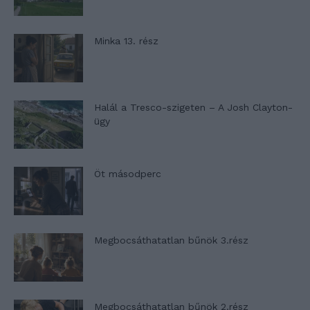
Minka 13. rész
Halál a Tresco-szigeten – A Josh Clayton-
ügy
Öt másodperc
Megbocsáthatatlan bűnök 3.rész
Megbocsáthatatlan bűnök 2.rész