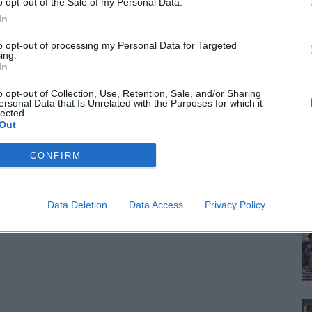
o opt-out of the Sale of my Personal Data.
In
to opt-out of processing my Personal Data for Targeted
ing.
In
o opt-out of Collection, Use, Retention, Sale, and/or Sharing
ersonal Data that Is Unrelated with the Purposes for which it
lected.
Out
CONFIRM
Data Deletion
Data Access
Privacy Policy