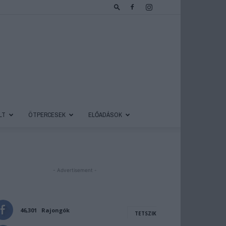
LT
ÖTPERCESEK
ELŐADÁSOK
- Advertisement -
46,301
Rajongók
TETSZIK