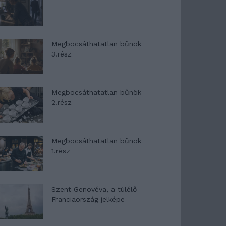
Megbocsáthatatlan bűnök
3.rész
Megbocsáthatatlan bűnök
2.rész
Megbocsáthatatlan bűnök
1.rész
Szent Genovéva, a túlélő
Franciaország jelképe