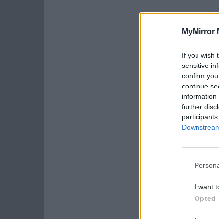
MyMirror 
If you wish 
sensitive in
confirm you
continue se
information 
further disc
participants
Downstream 
Persona
I want t
Opted 