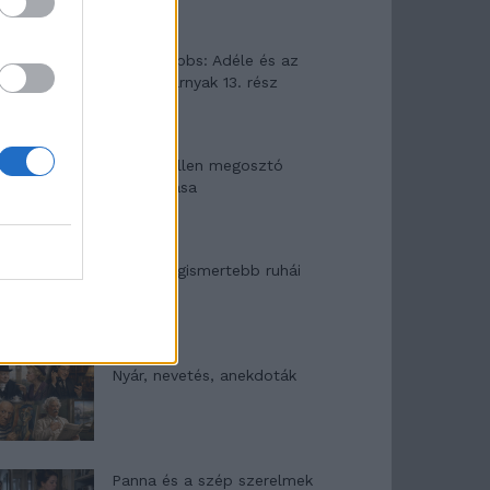
Elyna Robbs: Adéle és az
örökölt árnyak 13. rész
Woody Allen megosztó
zsenialitása
A világ legismertebb ruhái
Nyár, nevetés, anekdoták
Panna és a szép szerelmek