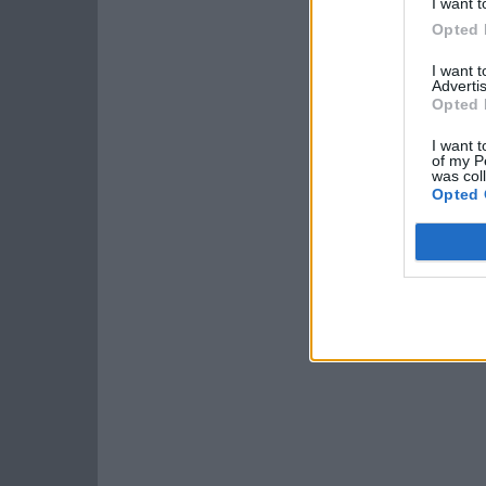
I want t
Opted 
I want 
Advertis
Opted 
I want t
of my P
was col
Opted 