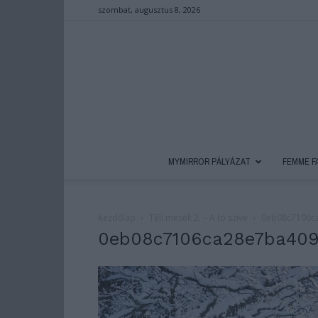
szombat, augusztus 8, 2026
MYMIRROR PÁLYÁZAT
FEMME F
Kezdőlap
Téli mesék 2. – A tó szíve
0eb08c7106c
0eb08c7106ca28e7ba409