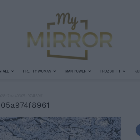
ATALE
PRETTY WOMAN
MAN POWER
FRUZSIFITT
KU
MyMirror
a28e7ba40905a974f8961
05a974f8961
Magazin