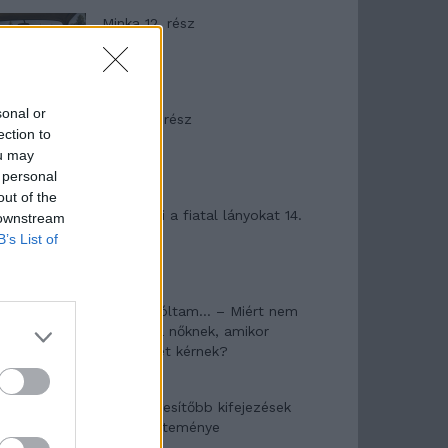
Minka 12. rész
sonal or
Minka 11. rész
ection to
ou may
 personal
out of the
T. szereti a fiatal lányokat 14.
 downstream
rész
B’s List of
Pedig szóltam… – Miért nem
hiszünk a nőknek, amikor
segítséget kérnek?
A legidegesítőbb kifejezések
laza gyűjteménye