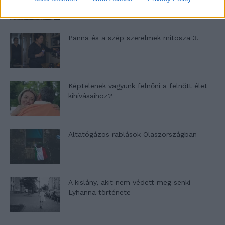
Panna és a szép szerelmek mítosza 3.
Képtelenek vagyunk felnőni a felnőtt élet
kihívásaihoz?
Altatógázos rablások Olaszországban
A kislány, akit nem védett meg senki –
Lyhanna története