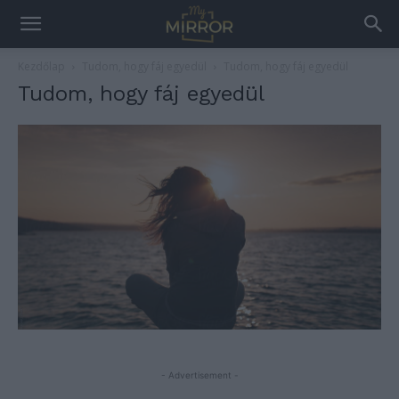
Kezdőlap
Tudom, hogy fáj egyedül
Tudom, hogy fáj egyedül
Tudom, hogy fáj egyedül
- Advertisement -