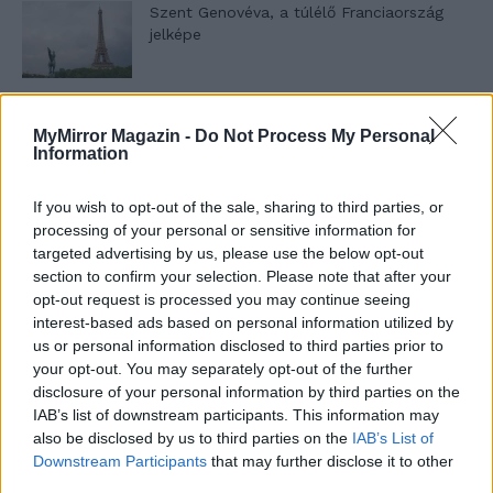
Szent Genovéva, a túlélő Franciaország
jelképe
Minka 12. rész
MyMirror Magazin -
Do Not Process My Personal
Information
If you wish to opt-out of the sale, sharing to third parties, or
Minka 11. rész
processing of your personal or sensitive information for
targeted advertising by us, please use the below opt-out
section to confirm your selection. Please note that after your
opt-out request is processed you may continue seeing
interest-based ads based on personal information utilized by
T. szereti a fiatal lányokat 14. rész
us or personal information disclosed to third parties prior to
your opt-out. You may separately opt-out of the further
disclosure of your personal information by third parties on the
IAB’s list of downstream participants. This information may
Pedig szóltam… – Miért nem hiszünk a
also be disclosed by us to third parties on the
IAB’s List of
nőknek, amikor segítséget kérnek?
Downstream Participants
that may further disclose it to other
third parties.