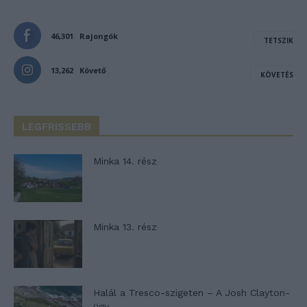
46,301
Rajongók
TETSZIK
13,262
Követő
KÖVETÉS
LEGFRISSEBB
Minka 14. rész
Minka 13. rész
Halál a Tresco-szigeten – A Josh Clayton-
ügy