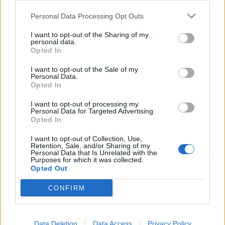
Personal Data Processing Opt Outs
A legidegesítőbb kifejezések laza
gyűjteménye
I want to opt-out of the Sharing of my
personal data.
Opted In
I want to opt-out of the Sale of my
Elyna Robbs: Adéle és az örökölt árnyak
Personal Data.
13. rész
Opted In
I want to opt-out of processing my
Personal Data for Targeted Advertising.
Woody Allen megosztó zsenialitása
Opted In
I want to opt-out of Collection, Use,
Retention, Sale, and/or Sharing of my
Personal Data that Is Unrelated with the
Purposes for which it was collected.
A világ legismertebb ruhái
Opted Out
CONFIRM
Nyár, nevetés, anekdoták
Data Deletion
Data Access
Privacy Policy