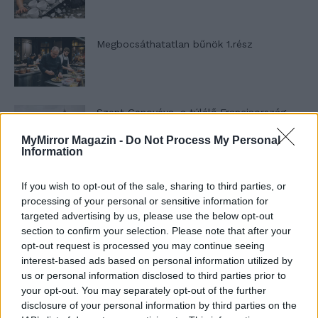
Megbocsáthatatlan bűnök 1.rész
Szent Genovéva, a túlélő Franciaország
jelképe
MyMirror Magazin -
Do Not Process My Personal
Information
Minka 12. rész
If you wish to opt-out of the sale, sharing to third parties, or
processing of your personal or sensitive information for
targeted advertising by us, please use the below opt-out
section to confirm your selection. Please note that after your
opt-out request is processed you may continue seeing
Minka 11. rész
interest-based ads based on personal information utilized by
us or personal information disclosed to third parties prior to
your opt-out. You may separately opt-out of the further
disclosure of your personal information by third parties on the
T. szereti a fiatal lányokat 14. rész