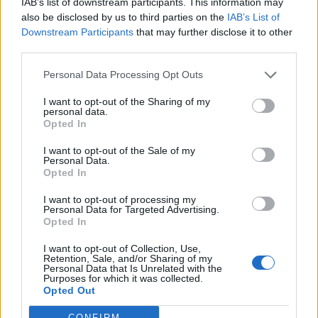
IAB’s list of downstream participants. This information may
also be disclosed by us to third parties on the
IAB’s List of
Downstream Participants
that may further disclose it to other
third parties.
Pedig szóltam… – Miért nem hiszünk a
Personal Data Processing Opt Outs
nőknek, amikor segítséget kérnek?
I want to opt-out of the Sharing of my
personal data.
Opted In
A legidegesítőbb kifejezések laza
gyűjteménye
I want to opt-out of the Sale of my
Personal Data.
Opted In
I want to opt-out of processing my
Elyna Robbs: Adéle és az örökölt árnyak
Personal Data for Targeted Advertising.
13. rész
Opted In
I want to opt-out of Collection, Use,
Retention, Sale, and/or Sharing of my
Personal Data that Is Unrelated with the
Woody Allen megosztó zsenialitása
Purposes for which it was collected.
Opted Out
CONFIRM