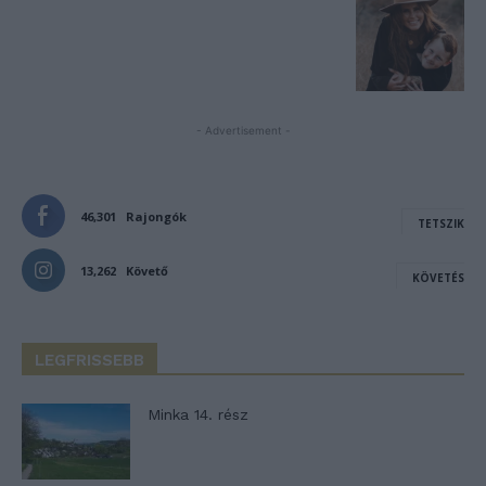
- Advertisement -
46,301
Rajongók
TETSZIK
13,262
Követő
KÖVETÉS
LEGFRISSEBB
Minka 14. rész