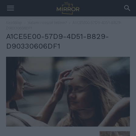
Kezdőlap
Valami rosszat tettem?
A1CE5E00-57D9-4D51-B829-
D90330606DF1
A1CE5E00-57D9-4D51-B829-
D90330606DF1