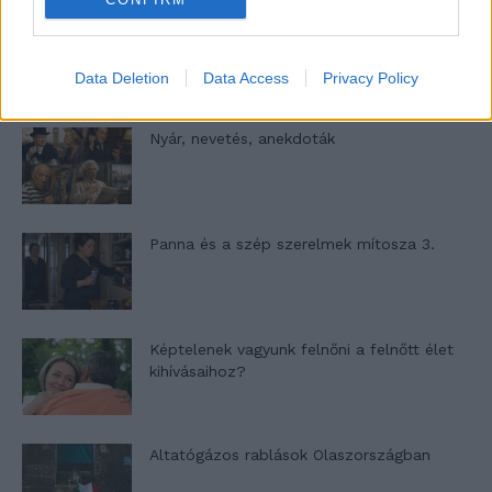
A világ legismertebb ruhái
Data Deletion
Data Access
Privacy Policy
Nyár, nevetés, anekdoták
Panna és a szép szerelmek mítosza 3.
Képtelenek vagyunk felnőni a felnőtt élet
kihívásaihoz?
Altatógázos rablások Olaszországban