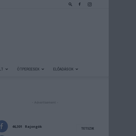
LT
ÖTPERCESEK
ELŐADÁSOK
- Advertisement -
46,301
Rajongók
TETSZIK