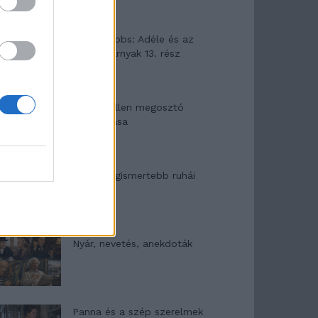
Elyna Robbs: Adéle és az
örökölt árnyak 13. rész
Woody Allen megosztó
zsenialitása
A világ legismertebb ruhái
Nyár, nevetés, anekdoták
Panna és a szép szerelmek