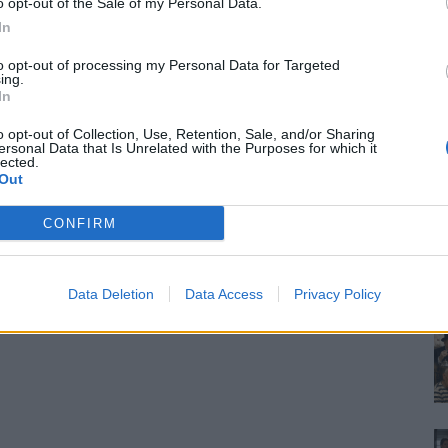
o opt-out of the Sale of my Personal Data.
In
to opt-out of processing my Personal Data for Targeted
ing.
In
o opt-out of Collection, Use, Retention, Sale, and/or Sharing
ersonal Data that Is Unrelated with the Purposes for which it
lected.
Out
CONFIRM
Data Deletion
Data Access
Privacy Policy