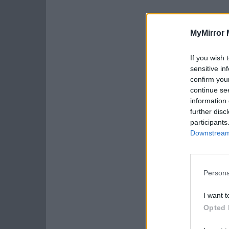
MyMirror 
If you wish 
sensitive in
confirm you
continue se
information 
further disc
participants
Downstream 
Persona
I want t
Opted 