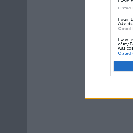
I want t
Opted 
I want 
Advertis
Opted 
I want t
of my P
was col
Opted 