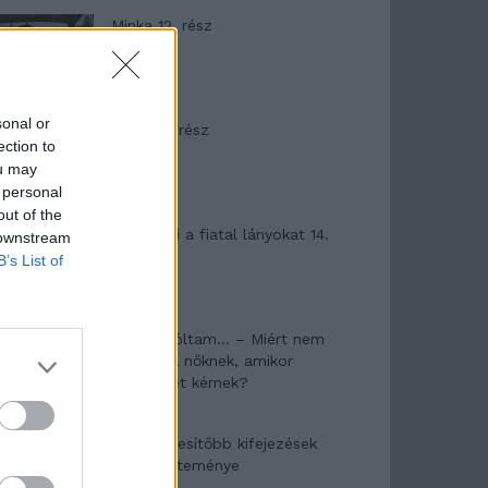
Minka 12. rész
sonal or
Minka 11. rész
ection to
ou may
 personal
out of the
T. szereti a fiatal lányokat 14.
 downstream
rész
B’s List of
Pedig szóltam… – Miért nem
hiszünk a nőknek, amikor
segítséget kérnek?
A legidegesítőbb kifejezések
laza gyűjteménye