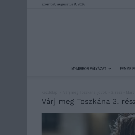
szombat, augusztus 8, 2026
MYMIRROR PÁLYÁZAT
FEMME F
Kezdőlap
Várj meg Toszkána, jövök! – 3. rész – Mar
Várj meg Toszkána 3. rés