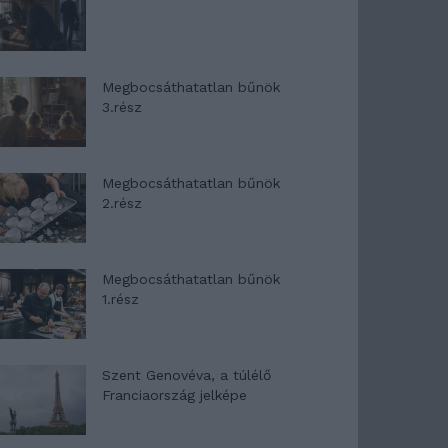
Megbocsáthatatlan bűnök
3.rész
Megbocsáthatatlan bűnök
2.rész
Megbocsáthatatlan bűnök
1.rész
Szent Genovéva, a túlélő
Franciaország jelképe