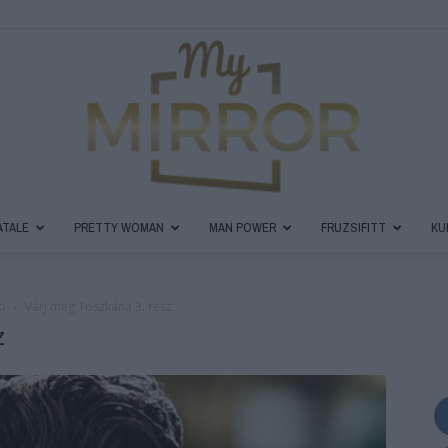
ATALE
PRETTY WOMAN
MAN POWER
FRUZSIFITT
KU
MyMirror
co
Várj meg Toszkána 3. rész
z
Magazin