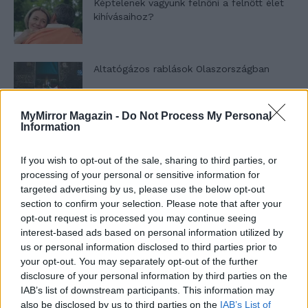
Képtelenek vagyunk felnőni a felnőtt élet
kihívásaihoz?
Altatógázos rablások Olaszországban
MyMirror Magazin -
Do Not Process My Personal
Information
A kislány, akit nem védett meg senki –
Lyhanna története
If you wish to opt-out of the sale, sharing to third parties, or
processing of your personal or sensitive information for
targeted advertising by us, please use the below opt-out
T. Barnett: Gyilkosság a Garda-tónál 12.
section to confirm your selection. Please note that after your
rész
opt-out request is processed you may continue seeing
interest-based ads based on personal information utilized by
us or personal information disclosed to third parties prior to
your opt-out. You may separately opt-out of the further
T. szereti a fiatal lányokat 13. rész
disclosure of your personal information by third parties on the
IAB’s list of downstream participants. This information may
also be disclosed by us to third parties on the
IAB’s List of