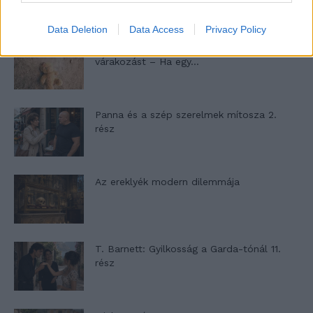
Data Deletion
Data Access
Privacy Policy
A családok, akik soha nem hagyták abba
várakozást – Ha egy...
Panna és a szép szerelmek mítosza 2.
rész
Az ereklyék modern dilemmája
T. Barnett: Gyilkosság a Garda-tónál 11.
rész