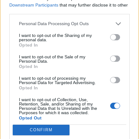
Downstream Participants
that may further disclose it to other
Minka 10. rész
third parties.
Personal Data Processing Opt Outs
I want to opt-out of the Sharing of my
personal data.
Minka 9. rész
Opted In
I want to opt-out of the Sale of my
Personal Data.
Opted In
Máltai kaland 7.
I want to opt-out of processing my
Personal Data for Targeted Advertising.
Opted In
I want to opt-out of Collection, Use,
10 tanács, ha jobban akarod érezni magad
Retention, Sale, and/or Sharing of my
a hétköznapokban
Personal Data that Is Unrelated with the
Purposes for which it was collected.
Opted Out
CONFIRM
Egy ház, amely a tengerre és a fényre
nyílik – Villa...