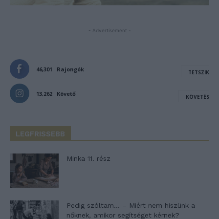
- Advertisement -
46,301
Rajongók
TETSZIK
13,262
Követő
KÖVETÉS
LEGFRISSEBB
Minka 11. rész
Pedig szóltam… – Miért nem hiszünk a
nőknek, amikor segítséget kérnek?