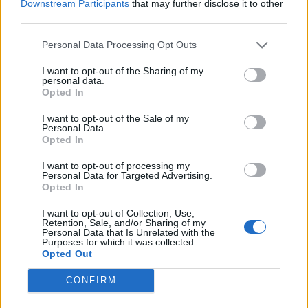
gondol és
fogjam már fel, hogy vége van.
Nevettem.
Downstream Participants
that may further disclose it to other
third parties.
Biztosan ezt kellett mondania, hisz ott volt a nő mellette,
és neki olyan jó szíve van, hogy meg nem bántana senkit.
Personal Data Processing Opt Outs
Ezért nem forszíroztam tovább a dolgot, csak annyit
I want to opt-out of the Sharing of my
mondtam neki, hogy szeretem és várni fogom. Erre
personal data.
kinyomott.
Opted In
I want to opt-out of the Sale of my
Tuti, hogy a nő miatt.
Észre kell vennie, hogy az én
Personal Data.
Opted In
szerelmem végtelen.
I want to opt-out of processing my
Personal Data for Targeted Advertising.
Másnap reggel csengetésre ébredtem.
Két rendőr állt az
Opted In
ajtó előtt és közölték velem, hogy zaklatás miatt
I want to opt-out of Collection, Use,
feljelentést tettek ellenem.
Ha nem állok le, bíróságra
Retention, Sale, and/or Sharing of my
Personal Data that Is Unrelated with the
kerül az ügy. Mosolyogtam és behívtam őket egy kávéra.
Purposes for which it was collected.
Nem fogadták el.
Opted Out
CONFIRM
Még később is mosolyt csalt az arcomra a reggeli akció.
Erik valóban azt hiszi, hogy a szerelem ismer korlátokat?