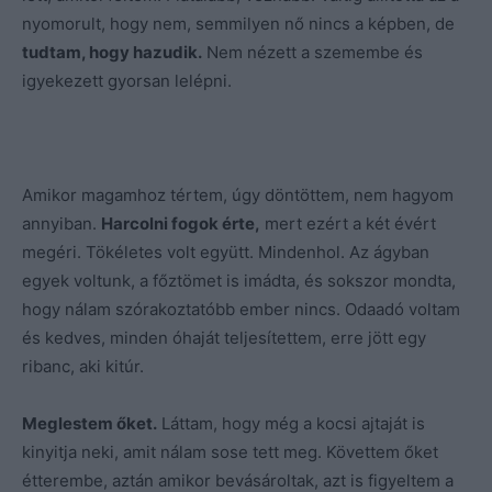
nyomorult, hogy nem, semmilyen nő nincs a képben, de
tudtam, hogy hazudik.
Nem nézett a szemembe és
igyekezett gyorsan lelépni.
Amikor magamhoz tértem, úgy döntöttem, nem hagyom
annyiban.
Harcolni fogok érte,
mert ezért a két évért
megéri. Tökéletes volt együtt. Mindenhol. Az ágyban
egyek voltunk, a főztömet is imádta, és sokszor mondta,
hogy nálam szórakoztatóbb ember nincs. Odaadó voltam
és kedves, minden óhaját teljesítettem, erre jött egy
ribanc, aki kitúr.
Meglestem őket.
Láttam, hogy még a kocsi ajtaját is
kinyitja neki, amit nálam sose tett meg. Követtem őket
étterembe, aztán amikor bevásároltak, azt is figyeltem a