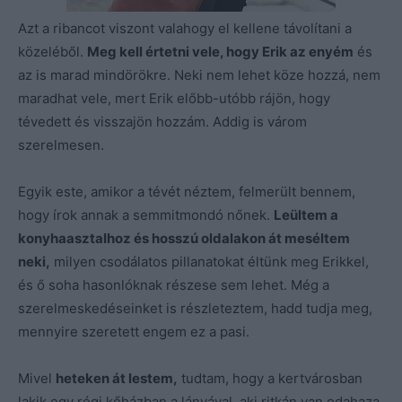
Azt a ribancot viszont valahogy el kellene távolítani a
közeléből.
Meg kell értetni vele, hogy Erik az enyém
és
az is marad mindörökre. Neki nem lehet köze hozzá, nem
maradhat vele, mert Erik előbb-utóbb rájön, hogy
tévedett és visszajön hozzám. Addig is várom
szerelmesen.
Egyik este, amikor a tévét néztem, felmerült bennem,
hogy írok annak a semmitmondó nőnek.
Leültem a
konyhaasztalhoz és hosszú oldalakon át meséltem
neki,
milyen csodálatos pillanatokat éltünk meg Erikkel,
és ő soha hasonlóknak részese sem lehet. Még a
szerelmeskedéseinket is részleteztem, hadd tudja meg,
mennyire szeretett engem ez a pasi.
Mivel
heteken át lestem,
tudtam, hogy a kertvárosban
lakik egy régi kőházban a lányával, aki ritkán van odahaza.