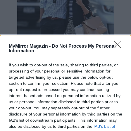
MyMirror Magazin -
Do Not Process My Personal
Information
If you wish to opt-out of the sale, sharing to third parties, or
processing of your personal or sensitive information for
targeted advertising by us, please use the below opt-out
section to confirm your selection. Please note that after your
opt-out request is processed you may continue seeing
És este tízkor végre felhívott Erik.
A hangjának hallatán
interest-based ads based on personal information utilized by
elolvadtam. Annyit mondott, hogy ha nem fejezem be ezt
us or personal information disclosed to third parties prior to
your opt-out. You may separately opt-out of the further
az egészet, rendőrséghez fog fordulni. Megkérdeztem
disclosure of your personal information by third parties on the
tőle, hogy a rendőrség már szerelmes nőkkel is
IAB’s list of downstream participants. This information may
foglalkozik? Erre mérges lett és azt felelte, tudom, mire
also be disclosed by us to third parties on the
IAB’s List of