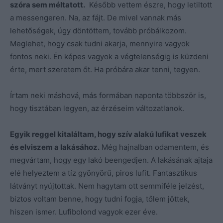
szóra sem méltatott.
Később vettem észre, hogy letiltott
a messengeren. Na, az fájt. De mivel vannak más
lehetőségek, úgy döntöttem, tovább próbálkozom.
Meglehet, hogy csak tudni akarja, mennyire vagyok
fontos neki. Én képes vagyok a végtelenségig is küzdeni
érte, mert szeretem őt. Ha próbára akar tenni, tegyen.
Írtam neki máshová, más formában naponta többször is,
hogy tisztában legyen, az érzéseim változatlanok.
Egyik reggel kitaláltam, hogy szív alakú lufikat veszek
és elviszem a lakásához.
Még hajnalban odamentem, és
megvártam, hogy egy lakó beengedjen. A lakásának ajtaja
elé helyeztem a tíz gyönyörű, piros lufit. Fantasztikus
látványt nyújtottak. Nem hagytam ott semmiféle jelzést,
biztos voltam benne, hogy tudni fogja, tőlem jöttek,
hiszen ismer. Lufibolond vagyok ezer éve.