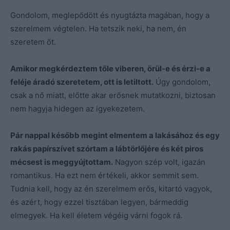
Gondolom, meglepődött és nyugtázta magában, hogy a
szerelmem végtelen. Ha tetszik neki, ha nem, én
szeretem őt.
Amikor megkérdeztem tőle viberen, örül-e és érzi-e a
feléje áradó szeretetem, ott is letiltott.
Úgy gondolom,
csak a nő miatt, előtte akar erősnek mutatkozni, biztosan
nem hagyja hidegen az igyekezetem.
Pár nappal később megint elmentem a lakásához és egy
rakás papírszívet szórtam a lábtörlőjére és két piros
mécsest is meggyújtottam.
Nagyon szép volt, igazán
romantikus. Ha ezt nem értékeli, akkor semmit sem.
Tudnia kell, hogy az én szerelmem erős, kitartó vagyok,
és azért, hogy ezzel tisztában legyen, bármeddig
elmegyek. Ha kell életem végéig várni fogok rá.