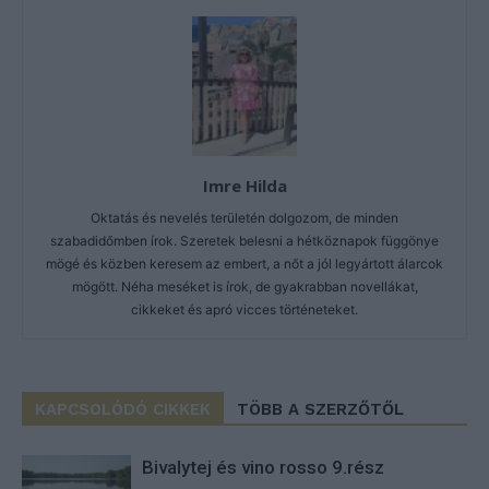
Imre Hilda
Oktatás és nevelés területén dolgozom, de minden
szabadidőmben írok. Szeretek belesni a hétköznapok függönye
mögé és közben keresem az embert, a nőt a jól legyártott álarcok
mögött. Néha meséket is írok, de gyakrabban novellákat,
cikkeket és apró vicces történeteket.
KAPCSOLÓDÓ CIKKEK
TÖBB A SZERZŐTŐL
Bivalytej és vino rosso 9.rész