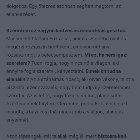
dolgokba. Egy ötezres azonban segített megtörni az
ellenkezését.
Szerintem ez nagyon kedves és romantikus gesztus
.
Magam előtt láttam Erik arcát, amint a zsebébe nyúl és
megérzi rózsaszín borítékom, amelybe néhány
rózsaszirmot is belecsempésztem.
Mi ez, ha nem igazi
szerelem?
Tudni fogja, hogy nincs nő a világon, aki
ennyire fogja szeretni, kényeztetni.
Ennek kit tudna
ellenállni?
Az a szánalmas ribanc, aki olyan vékony, mint a
piszkafa, ezer százalék, hogy nem tudja ily szerelemmel
szeretni. Az is lehet, hogy főzni sem tud, pláne sütni.
Azért mennek folyton étterembe, pedig Erik mindig azt
mondta, a házi kosztnál nincs jobb a világon, pláne az
enyémnél.
Azon töprengek, mit találjak még ki, mert
biztosra kell