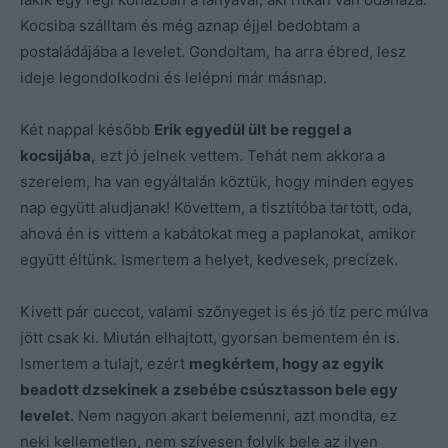
Kocsiba szálltam és még aznap éjjel bedobtam a
postaládájába a levelet. Gondoltam, ha arra ébred, lesz
ideje legondolkodni és lelépni már másnap.
Két nappal később
Erik egyedül ült be reggel a
kocsijába,
ezt jó jelnek vettem. Tehát nem akkora a
szerelem, ha van egyáltalán köztük, hogy minden egyes
nap együtt aludjanak! Követtem, a tisztítóba tartott, oda,
ahová én is vittem a kabátokat meg a paplanokat, amikor
együtt éltünk. Ismertem a helyet, kedvesek, precízek.
Kivett pár cuccot, valami szőnyeget is és jó tíz perc múlva
jött csak ki. Miután elhajtott, gyorsan bementem én is.
Ismertem a tulajt, ezért
megkértem, hogy az egyik
beadott dzsekinek a zsebébe csúsztasson bele egy
levelet.
Nem nagyon akart belemenni, azt mondta, ez
neki kellemetlen, nem szívesen folyik bele az ilyen