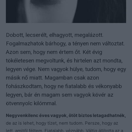
Dobott, lecserélt, elhagyott, megalázott.
Fogalmazhatok bárhogy, a tényen nem változtat.
Azon sem, hogy nem értem őt. Két évig
tökéletesen megvoltunk, és hirtelen azt mondta,
legyen vége. Nem vagyok hülye, tudom, hogy egy
másik nő miatt. Magamban csak azon
fohászkodtam, hogy ne fiatalabb és vékonyabb
legyen, bár én magam sem vagyok kövér az
ötvennyolc kilómmal.
Negyvenkilenc éves vagyok, ötöt biztos letagadhatnék,
de az is lehet, hogy tízet, nem tudom. Persze, hogy az
lett, amitől féltem. Fiatalabb, véznább. Váltig állította az a