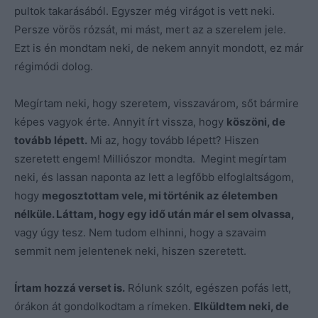
pultok takarásából. Egyszer még virágot is vett neki.
Persze vörös rózsát, mi mást, mert az a szerelem jele.
Ezt is én mondtam neki, de nekem annyit mondott, ez már
régimódi dolog.
Megírtam neki, hogy szeretem, visszavárom, sőt bármire
képes vagyok érte. Annyit írt vissza, hogy
köszöni, de
tovább lépett.
Mi az, hogy tovább lépett? Hiszen
szeretett engem! Milliószor mondta. Megint megírtam
neki, és lassan naponta az lett a legfőbb elfoglaltságom,
hogy
megosztottam vele, mi történik az életemben
nélküle. Láttam, hogy egy idő után már el sem olvassa,
vagy úgy tesz. Nem tudom elhinni, hogy a szavaim
semmit nem jelentenek neki, hiszen szeretett.
Írtam hozzá verset is.
Rólunk szólt, egészen pofás lett,
órákon át gondolkodtam a rímeken.
Elküldtem neki, de