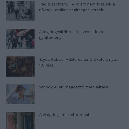
Pedig szóltam… – Miért nem hiszünk a
nőknek, amikor segítséget kérnek?
A legidegesítőbb kifejezések laza
gyűjteménye
Elyna Robbs: Adéle és az örökölt árnyak
13. rész
Woody Allen megosztó zsenialitása
A világ legismertebb ruhái