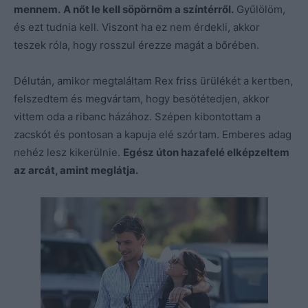
mennem.
A nőt le kell söpörnöm a színtérről.
Gyűlölöm,
és ezt tudnia kell. Viszont ha ez nem érdekli, akkor
teszek róla, hogy rosszul érezze magát a bőrében.
Délután, amikor megtaláltam Rex friss ürülékét a kertben,
felszedtem és megvártam, hogy besötétedjen, akkor
vittem oda a ribanc házához. Szépen kibontottam a
zacskót és pontosan a kapuja elé szórtam. Emberes adag
nehéz lesz kikerülnie.
Egész úton hazafelé elképzeltem
az arcát, amint meglátja.