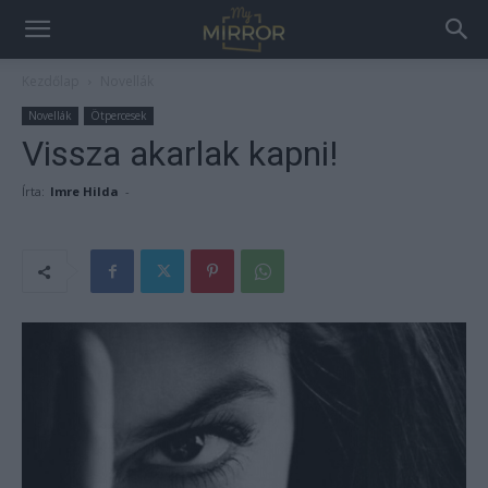
Kezdőlap
Novellák
Novellák
Ötpercesek
Vissza akarlak kapni!
Írta:
Imre Hilda
-