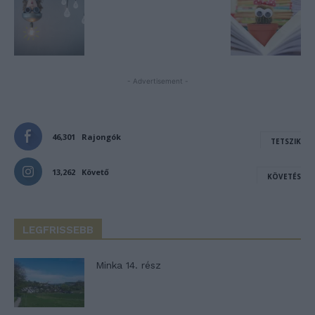
- Advertisement -
46,301
Rajongók
TETSZIK
13,262
Követő
KÖVETÉS
LEGFRISSEBB
Minka 14. rész