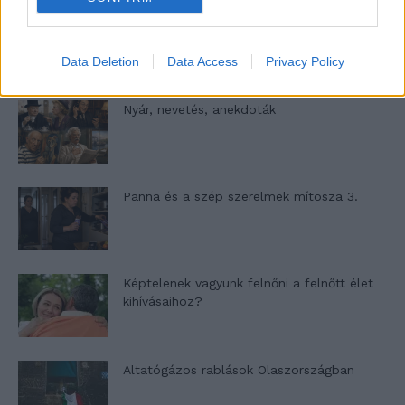
A világ legismertebb ruhái
Data Deletion
Data Access
Privacy Policy
Nyár, nevetés, anekdoták
Panna és a szép szerelmek mítosza 3.
Képtelenek vagyunk felnőni a felnőtt élet
kihívásaihoz?
Altatógázos rablások Olaszországban