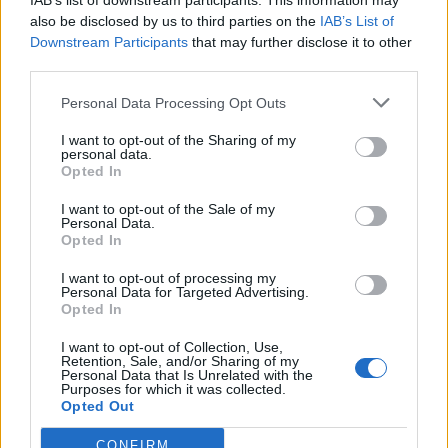
IAB’s list of downstream participants. This information may
also be disclosed by us to third parties on the
IAB’s List of
Downstream Participants
that may further disclose it to other
third parties.
Pedig szóltam… – Miért nem hiszünk a
Personal Data Processing Opt Outs
nőknek, amikor segítséget kérnek?
I want to opt-out of the Sharing of my
personal data.
Opted In
A legidegesítőbb kifejezések laza
gyűjteménye
I want to opt-out of the Sale of my
Personal Data.
Opted In
I want to opt-out of processing my
Elyna Robbs: Adéle és az örökölt árnyak
Personal Data for Targeted Advertising.
13. rész
Opted In
I want to opt-out of Collection, Use,
Retention, Sale, and/or Sharing of my
Personal Data that Is Unrelated with the
Woody Allen megosztó zsenialitása
Purposes for which it was collected.
Opted Out
CONFIRM