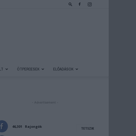
LT
ÖTPERCESEK
ELŐADÁSOK
- Advertisement -
46,301
Rajongók
TETSZIK