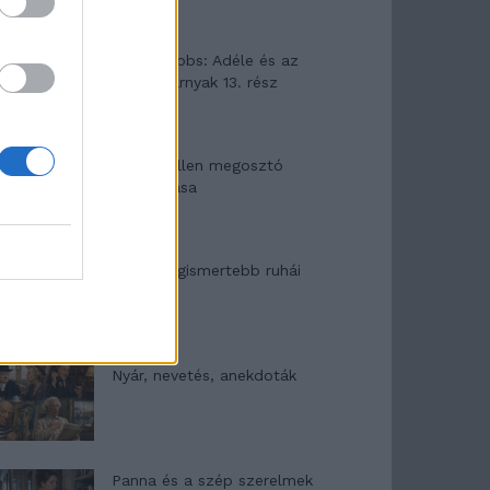
Elyna Robbs: Adéle és az
örökölt árnyak 13. rész
Woody Allen megosztó
zsenialitása
A világ legismertebb ruhái
Nyár, nevetés, anekdoták
Panna és a szép szerelmek