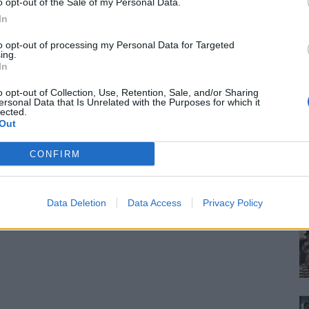
o opt-out of the Sale of my Personal Data.
In
to opt-out of processing my Personal Data for Targeted
ing.
In
o opt-out of Collection, Use, Retention, Sale, and/or Sharing
ersonal Data that Is Unrelated with the Purposes for which it
lected.
Out
CONFIRM
Data Deletion
Data Access
Privacy Policy