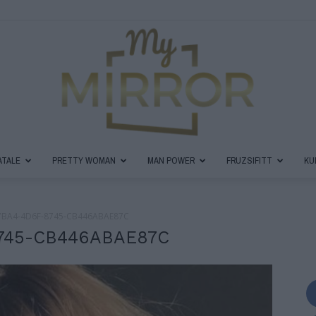
ATALE
PRETTY WOMAN
MAN POWER
FRUZSIFITT
KU
MyMirror
7BA4-4D6F-8745-CB446ABAE87C
745-CB446ABAE87C
Magazin