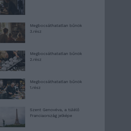
Megbocsáthatatlan bűnök
3.rész
Megbocsáthatatlan bűnök
2.rész
Megbocsáthatatlan bűnök
1.rész
Szent Genovéva, a túlélő
Franciaország jelképe