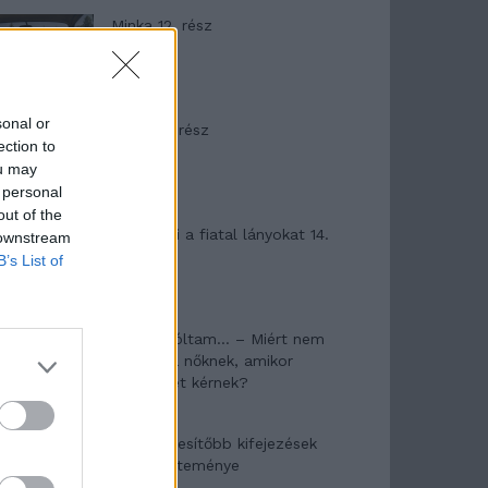
Minka 12. rész
sonal or
Minka 11. rész
ection to
ou may
 personal
out of the
T. szereti a fiatal lányokat 14.
 downstream
rész
B’s List of
Pedig szóltam… – Miért nem
hiszünk a nőknek, amikor
segítséget kérnek?
A legidegesítőbb kifejezések
laza gyűjteménye