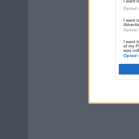
I want t
Opted 
I want 
Advertis
Opted 
I want t
of my P
was col
Opted 