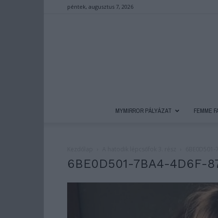
péntek, augusztus 7, 2026
MYMIRROR PÁLYÁZAT
FEMME F
Kezdőlap
A hatodik lépcsőfok 3. rész
6BE0D501-
6BE0D501-7BA4-4D6F-8