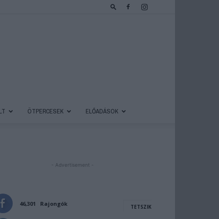
LT
ÖTPERCESEK
ELŐADÁSOK
- Advertisement -
46,301
Rajongók
TETSZIK