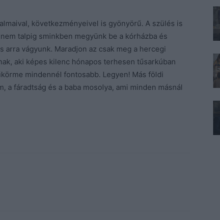
lmaival, következményeivel is gyönyörű. A szülés is
gy nem talpig sminkben megyünk be a kórházba és
is arra vágyunk. Maradjon az csak meg a hercegi
ak, aki képes kilenc hónapos terhesen tűsarkúban
 műkörme mindennél fontosabb. Legyen! Más földi
, a fáradtság és a baba mosolya, ami minden másnál