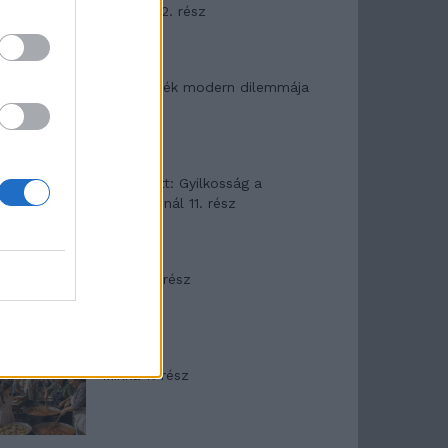
mítosza 2. rész
Az ereklyék modern dilemmája
T. Barnett: Gyilkosság a
Garda-tónál 11. rész
Minka 8. rész
Minka 7. rész