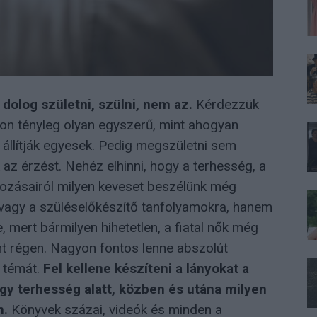
olog születni, szülni, nem az.
Kérdezzük
jon tényleg olyan egyszerű, mint ahogyan
, állítják egyesek. Pedig megszületni sem
k az érzést. Nehéz elhinni, hogy a terhesség, a
áltozásairól milyen keveset beszélünk még
 vagy a szüléselőkészítő tanfolyamokra, hanem
, mert bármilyen hihetetlen, a fiatal nők még
nt régen. Nagyon fontos lenne abszolút
 témát.
Fel kellene készíteni a lányokat a
ogy terhesség alatt, közben és utána milyen
n.
Könyvek százai, videók és minden a