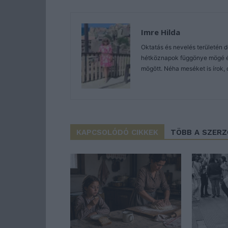
Imre Hilda
Oktatás és nevelés területén 
hétköznapok függönye mögé és 
mögött. Néha meséket is írok, 
KAPCSOLÓDÓ CIKKEK
TÖBB A SZER