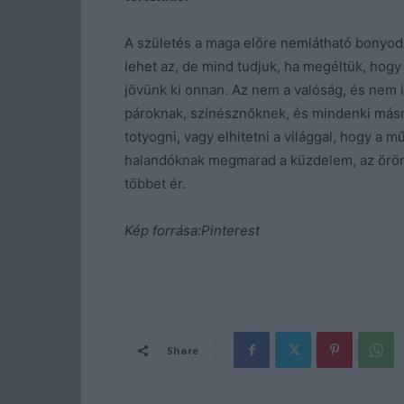
A születés a maga előre nemlátható bonyoda
lehet az, de mind tudjuk, ha megéltük, ho
jövünk ki onnan. Az nem a valóság, és nem 
pároknak, színésznőknek, és mindenki másn
totyogni, vagy elhitetni a világgal, hogy a
halandóknak megmarad a küzdelem, az öröm
többet ér.
Kép forrása:Pinterest
Share