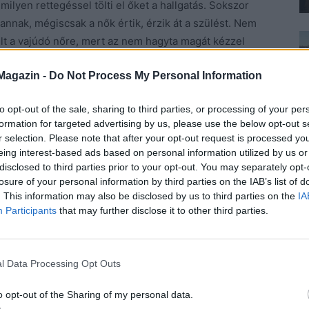
milyen rettegéssel tölti el őket a hallgatás. Sokszor
nnak, mégiscsak a nők értik, érzik át a szülést. Nem
llt a vajúdó nőre, mert az nem hagyta magát kézzel
anszor mesélték nők, hogy kijelentette a férfiorvos,
Magazin -
Do Not Process My Personal Information
k valaki. Érdemes lenne némi szimulációs játékban
to opt-out of the sale, sharing to third parties, or processing of your per
formation for targeted advertising by us, please use the below opt-out s
miatt, hogy kevesebbnek érzi magát, ha császározzák.
r selection. Please note that after your opt-out request is processed y
nt a természetes szülés az igazi. Ez ostobaság. Úgy
eing interest-based ads based on personal information utilized by us or
elyzetben.
disclosed to third parties prior to your opt-out. You may separately opt-
losure of your personal information by third parties on the IAB’s list of
. This information may also be disclosed by us to third parties on the
IA
megkérdezzük tőle, hogyan született?
Érdemes
Participants
that may further disclose it to other third parties.
t, és nem versenyezni még ebben is. Érdeklődjünk már
ették ki a babáját, könnyebb volt-e neki utána?
 meg, hogy a hasa sose lesz a régi? Kivéve a
l Data Processing Opt Outs
k a műtőbe, mert programozott császárral szülnek a
bb, hogy a gyerekük egy héten belül átalussza az
o opt-out of the Sharing of my personal data.