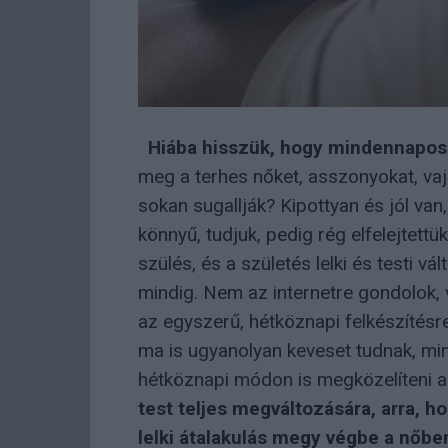
Hiába hisszük, hogy mindennapos d
meg a terhes nőket, asszonyokat, va
sokan sugallják? Kipottyan és jól van
könnyű, tudjuk, pedig rég elfelejtettü
szülés, és a születés lelki és testi v
mindig. Nem az internetre gondolok,
az egyszerű, hétköznapi felkészítésre
ma is ugyanolyan keveset tudnak, mi
hétköznapi módon is megközelíteni a
test teljes megváltozására, arra, h
lelki átalakulás megy végbe a nőbe