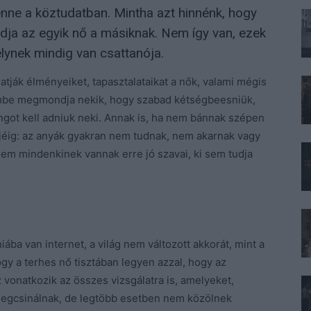
nne a köztudatban. Mintha azt hinnénk, hogy
dja az egyik nő a másiknak. Nem így van, ezek
lynek mindig van csattanója.
ják élményeiket, tapasztalataikat a nők, valami mégis
zembe megmondja nekik, hogy szabad kétségbeesniük,
angot kell adniuk neki. Annak is, ha nem bánnak szépen
ejéig: az anyák gyakran nem tudnak, nem akarnak vagy
em mindenkinek vannak erre jó szavai, ki sem tudja
iába van internet, a világ nem változott akkorát, mint a
gy a terhes nő tisztában legyen azzal, hogy az
vonatkozik az összes vizsgálatra is, amelyeket,
l megcsinálnak, de legtöbb esetben nem közölnek