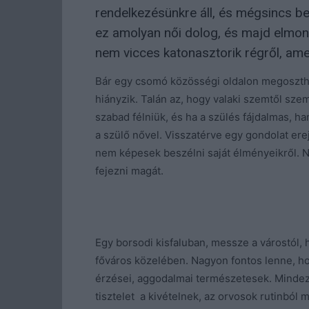
rendelkezésünkre áll, és mégsincs be
ez amolyan női dolog, és majd elmon
nem vicces katonasztorik régről, ame
Bár egy csomó közösségi oldalon megoszthat
hiányzik. Talán az, hogy valaki szemtől s
szabad félniük, és ha a szülés fájdalmas, h
a szülő nővel. Visszatérve egy gondolat er
nem képesek beszélni saját élményeikről. N
fejezni magát.
Egy borsodi kisfaluban, messze a várostól, h
főváros közelében. Nagyon fontos lenne, ho
érzései, aggodalmai természetesek. Mindez 
tisztelet a kivételnek, az orvosok rutinbó