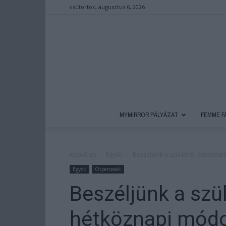
csütörtök, augusztus 6, 2026
MYMIRROR PÁLYÁZAT
FEMME F
Kezdőlap
Egyéb
Beszéljünk a szülésről, születés
Egyéb
Ötpercesek
Beszéljünk a szül
hétköznapi mód