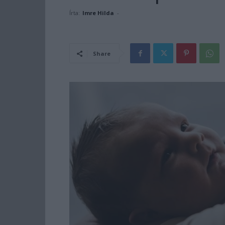
Írta:
Imre Hilda
-
Share