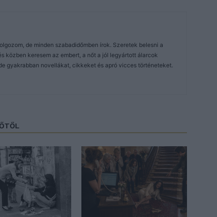
dolgozom, de minden szabadidőmben írok. Szeretek belesni a
közben keresem az embert, a nőt a jól legyártott álarcok
de gyakrabban novellákat, cikkeket és apró vicces történeteket.
ZŐTŐL