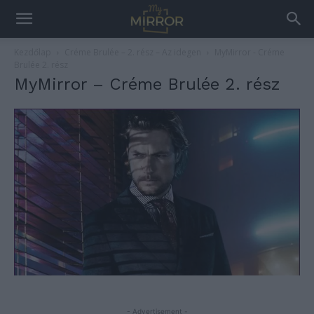
Kezdőlap
Créme Brulée – 2. rész – Az idegen
MyMirror - Créme
Brulée 2. rész
MyMirror – Créme Brulée 2. rész
- Advertisement -