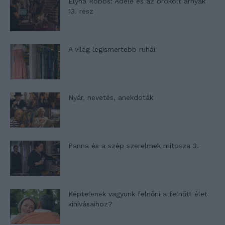
Elyna Robbs: Adéle és az örökölt árnyak
13. rész
A világ legismertebb ruhái
Nyár, nevetés, anekdoták
Panna és a szép szerelmek mítosza 3.
Képtelenek vagyunk felnőni a felnőtt élet
kihívásaihoz?