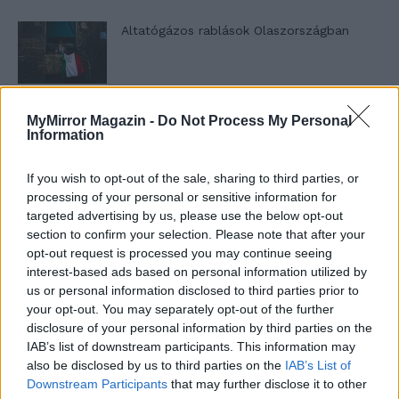
Altatógázos rablások Olaszországban
A kislány, akit nem védett meg senki –
MyMirror Magazin -
Do Not Process My Personal
Lyhanna története
Information
If you wish to opt-out of the sale, sharing to third parties, or
processing of your personal or sensitive information for
T. Barnett: Gyilkosság a Garda-tónál 12.
targeted advertising by us, please use the below opt-out
rész
section to confirm your selection. Please note that after your
opt-out request is processed you may continue seeing
interest-based ads based on personal information utilized by
T. szereti a fiatal lányokat 13. rész
us or personal information disclosed to third parties prior to
your opt-out. You may separately opt-out of the further
disclosure of your personal information by third parties on the
IAB’s list of downstream participants. This information may
also be disclosed by us to third parties on the
IAB’s List of
Minka 10. rész
Downstream Participants
that may further disclose it to other