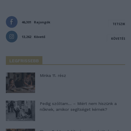
46,301
Rajongók
TETSZIK
13,262
Követő
KÖVETÉS
LEGFRISSEBB
Minka 11. rész
Pedig szóltam… – Miért nem hiszünk a
nőknek, amikor segítséget kérnek?