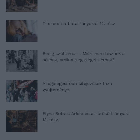
T. szereti a fiatal lányokat 14. rész
Pedig szóltam… – Miért nem hiszünk a
nőknek, amikor segítséget kérnek?
A legidegesítőbb kifejezések laza
gyűjteménye
Elyna Robbs: Adéle és az örökölt árnyak
13. rész