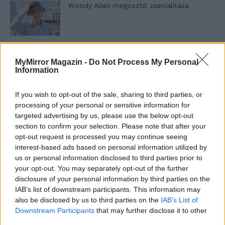
Woody Allen megosztó zsenialitása
A világ legismertebb ruhái
MyMirror Magazin -
Do Not Process My Personal
Information
If you wish to opt-out of the sale, sharing to third parties, or
Nyár, nevetés, anekdoták
processing of your personal or sensitive information for
targeted advertising by us, please use the below opt-out
section to confirm your selection. Please note that after your
opt-out request is processed you may continue seeing
interest-based ads based on personal information utilized by
Panna és a szép szerelmek mítosza 3.
us or personal information disclosed to third parties prior to
your opt-out. You may separately opt-out of the further
disclosure of your personal information by third parties on the
IAB’s list of downstream participants. This information may
Képtelenek vagyunk felnőni a felnőtt élet
also be disclosed by us to third parties on the
IAB’s List of
kihívásaihoz?
Downstream Participants
that may further disclose it to other
third parties.