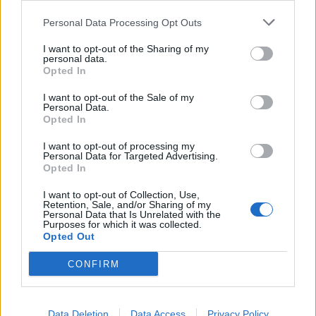
Personal Data Processing Opt Outs
Altatógázos rablások Olaszországban
I want to opt-out of the Sharing of my
personal data.
Opted In
I want to opt-out of the Sale of my
A kislány, akit nem védett meg senki –
Personal Data.
Lyhanna története
Opted In
I want to opt-out of processing my
Personal Data for Targeted Advertising.
T. Barnett: Gyilkosság a Garda-tónál 12.
Opted In
rész
I want to opt-out of Collection, Use,
Retention, Sale, and/or Sharing of my
Personal Data that Is Unrelated with the
Purposes for which it was collected.
T. szereti a fiatal lányokat 13. rész
Opted Out
CONFIRM
Minka 10. rész
Data Deletion
Data Access
Privacy Policy