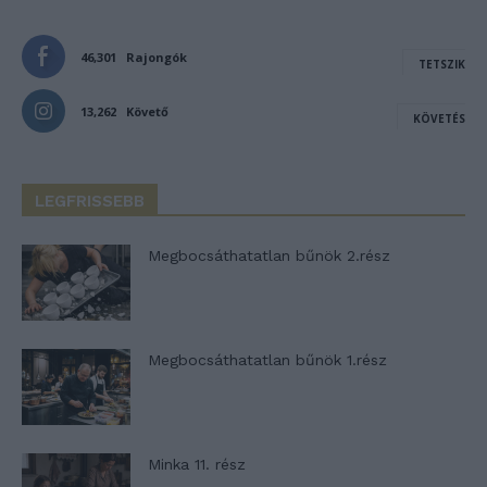
46,301
Rajongók
TETSZIK
13,262
Követő
KÖVETÉS
LEGFRISSEBB
Megbocsáthatatlan bűnök 2.rész
Megbocsáthatatlan bűnök 1.rész
Minka 11. rész