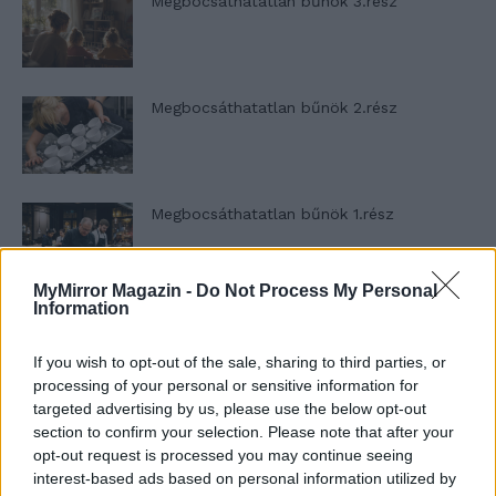
Megbocsáthatatlan bűnök 3.rész
Megbocsáthatatlan bűnök 2.rész
Megbocsáthatatlan bűnök 1.rész
MyMirror Magazin -
Do Not Process My Personal
Information
Szent Genovéva, a túlélő Franciaország
jelképe
If you wish to opt-out of the sale, sharing to third parties, or
processing of your personal or sensitive information for
targeted advertising by us, please use the below opt-out
Minka 12. rész
section to confirm your selection. Please note that after your
opt-out request is processed you may continue seeing
interest-based ads based on personal information utilized by