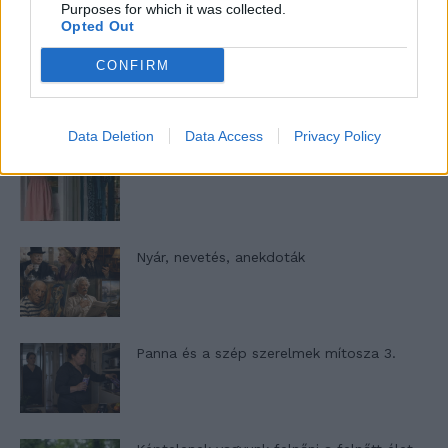
Purposes for which it was collected.
Opted Out
Woody Allen megosztó zsenialitása
CONFIRM
Data Deletion
Data Access
Privacy Policy
A világ legismertebb ruhái
Nyár, nevetés, anekdoták
Panna és a szép szerelmek mítosza 3.