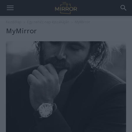
Kezdőlap
Egy nehéz nap éjszakáján
MyMirror
MyMirror