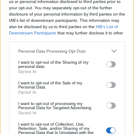
us or personal information disclosed to third parties prior to
your opt-out. You may separately opt-out of the further
Minka 11. rész
disclosure of your personal information by third parties on the
IAB’s list of downstream participants. This information may
also be disclosed by us to third parties on the
IAB’s List of
Downstream Participants
that may further disclose it to other
T. szereti a fiatal lányokat 14. rész
third parties.
Personal Data Processing Opt Outs
I want to opt-out of the Sharing of my
personal data.
Pedig szóltam… – Miért nem hiszünk a
Opted In
nőknek, amikor segítséget kérnek?
I want to opt-out of the Sale of my
Personal Data.
Opted In
A legidegesítőbb kifejezések laza
gyűjteménye
I want to opt-out of processing my
Personal Data for Targeted Advertising.
Opted In
I want to opt-out of Collection, Use,
Elyna Robbs: Adéle és az örökölt árnyak
Retention, Sale, and/or Sharing of my
13. rész
Personal Data that Is Unrelated with the