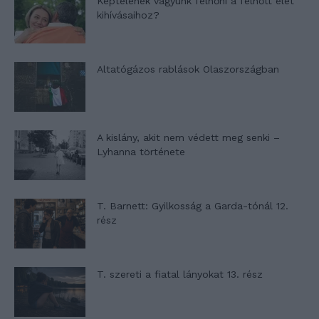
Képtelenek vagyunk felnőni a felnőtt élet
kihívásaihoz?
Altatógázos rablások Olaszországban
A kislány, akit nem védett meg senki –
Lyhanna története
T. Barnett: Gyilkosság a Garda-tónál 12.
rész
T. szereti a fiatal lányokat 13. rész