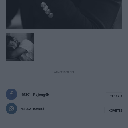
- Advertisement -
46,301
Rajongók
TETSZIK
13,262
Követő
KÖVETÉS