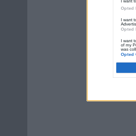
I want t
Opted 
I want 
Advertis
Opted 
I want t
of my P
was col
Opted 