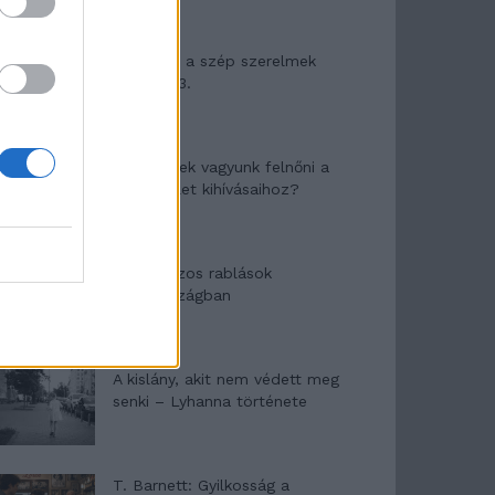
Panna és a szép szerelmek
mítosza 3.
Képtelenek vagyunk felnőni a
felnőtt élet kihívásaihoz?
Altatógázos rablások
Olaszországban
A kislány, akit nem védett meg
senki – Lyhanna története
T. Barnett: Gyilkosság a