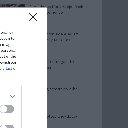
A legidegesítőbb kifejezések
laza gyűjteménye
sonal or
Elyna Robbs: Adéle és az
ection to
örökölt árnyak 13. rész
ou may
 personal
out of the
Woody Allen megosztó
 downstream
zsenialitása
B’s List of
A világ legismertebb ruhái
Nyár, nevetés, anekdoták