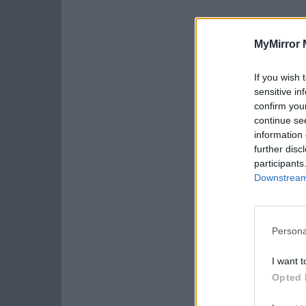
MyMirror 
If you wish 
sensitive in
confirm you
continue se
information 
further disc
participants
Downstream 
Persona
I want t
Opted 