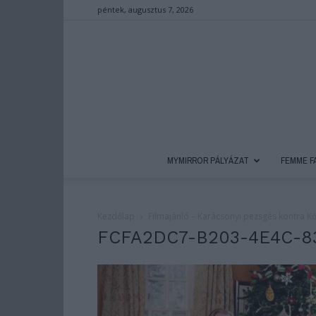
péntek, augusztus 7, 2026
MYMIRROR PÁLYÁZAT
FEMME F
Kezdőlap
Filmajánló – Karácsonyi pezsgés kontra 
FCFA2DC7-B203-4E4C-8