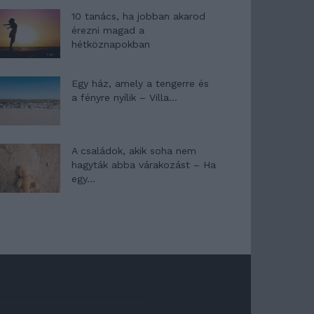
10 tanács, ha jobban akarod
érezni magad a
hétköznapokban
Egy ház, amely a tengerre és
a fényre nyílik – Villa...
A családok, akik soha nem
hagyták abba várakozást – Ha
egy...