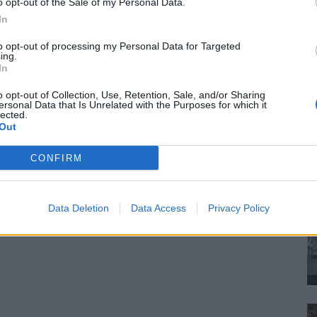
o opt-out of the Sale of my Personal Data.
In
to opt-out of processing my Personal Data for Targeted
ing.
In
o opt-out of Collection, Use, Retention, Sale, and/or Sharing
ersonal Data that Is Unrelated with the Purposes for which it
lected.
Out
CONFIRM
Data Deletion
Data Access
Privacy Policy