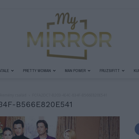
ATALE
PRETTY WOMAN
MAN POWER
FRUZSIFITT
KU
MyMirror
Kőkemény család
FCFA2DC7-B203-4E4C-834F-B566E820E541
34F-B566E820E541
Magazin