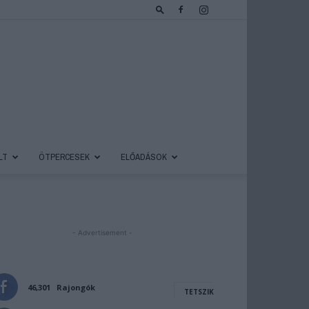
LT
ÖTPERCESEK
ELŐADÁSOK
- Advertisement -
46,301
Rajongók
TETSZIK