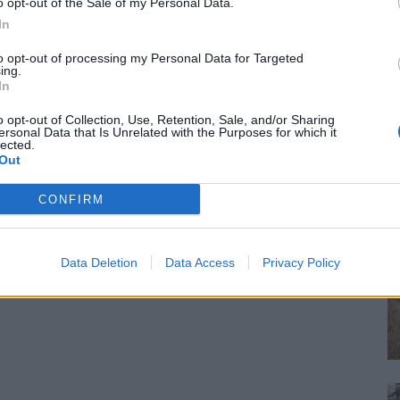
o opt-out of the Sale of my Personal Data.
In
to opt-out of processing my Personal Data for Targeted
ing.
In
o opt-out of Collection, Use, Retention, Sale, and/or Sharing
ersonal Data that Is Unrelated with the Purposes for which it
lected.
Out
CONFIRM
Data Deletion
Data Access
Privacy Policy