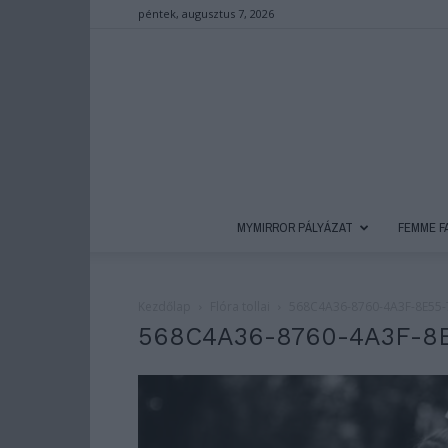
péntek, augusztus 7, 2026
MYMIRROR PÁLYÁZAT
FEMME F
Kezdőlap
Flóra tollai
568C4A36-8760-4A3F-8E55
568C4A36-8760-4A3F-8