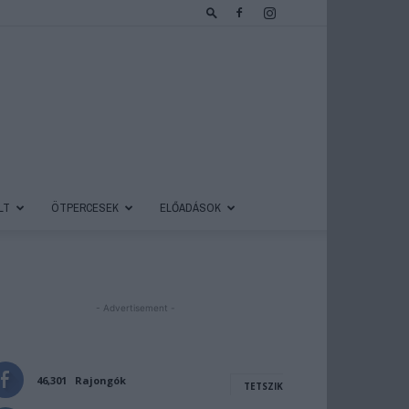
LT
ÖTPERCESEK
ELŐADÁSOK
- Advertisement -
46,301
Rajongók
TETSZIK