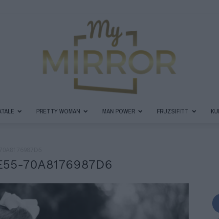
ATALE
PRETTY WOMAN
MAN POWER
FRUZSIFITT
KU
MyMirror
-70A8176987D6
E55-70A8176987D6
Magazin