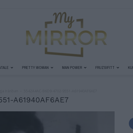
ATALE
PRETTY WOMAN
MAN POWER
FRUZSIFITT
KU
MyMirror
gja Iránban
5542A4AC-B6D9-4702-9551-A61940AF6AE7
551-A61940AF6AE7
Magazin