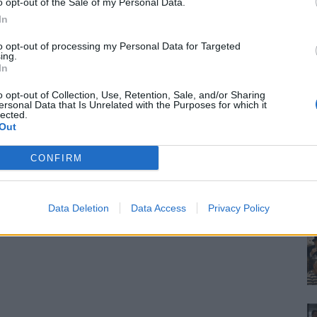
o opt-out of the Sale of my Personal Data.
In
to opt-out of processing my Personal Data for Targeted
ing.
In
o opt-out of Collection, Use, Retention, Sale, and/or Sharing
ersonal Data that Is Unrelated with the Purposes for which it
lected.
Out
CONFIRM
Data Deletion
Data Access
Privacy Policy