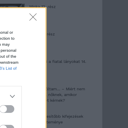
Minka 12. rész
sonal or
Minka 11. rész
ection to
ou may
 personal
out of the
T. szereti a fiatal lányokat 14.
 downstream
rész
B’s List of
Pedig szóltam… – Miért nem
hiszünk a nőknek, amikor
segítséget kérnek?
A legidegesítőbb kifejezések
laza gyűjteménye