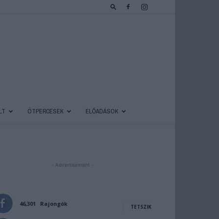
LT
ÖTPERCESEK
ELŐADÁSOK
- Advertisement -
46,301
Rajongók
TETSZIK