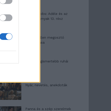
Elyna Robbs: Adéle és az
örökölt árnyak 13. rész
Woody Allen megosztó
zsenialitása
A világ legismertebb ruhái
Nyár, nevetés, anekdoták
Panna és a szép szerelmek