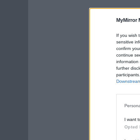
MyMirror 
If you wish 
sensitive in
confirm you
continue se
information 
further disc
participants
Downstream 
Persona
I want t
Opted 