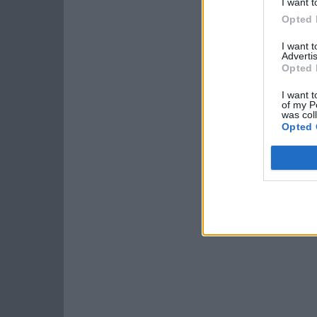
I want t
Opted 
I want 
Advertis
Opted 
I want t
of my P
was col
Opted 