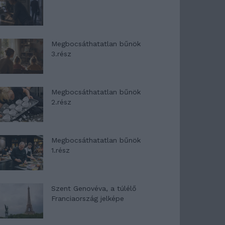
Megbocsáthatatlan bűnök
3.rész
Megbocsáthatatlan bűnök
2.rész
Megbocsáthatatlan bűnök
1.rész
Szent Genovéva, a túlélő
Franciaország jelképe