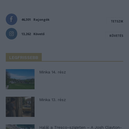
46,301
Rajongók
TETSZIK
13,262
Követő
KÖVETÉS
LEGFRISSEBB
Minka 14. rész
Minka 13. rész
Halál a Tresco-szigeten – A Josh Clayton-