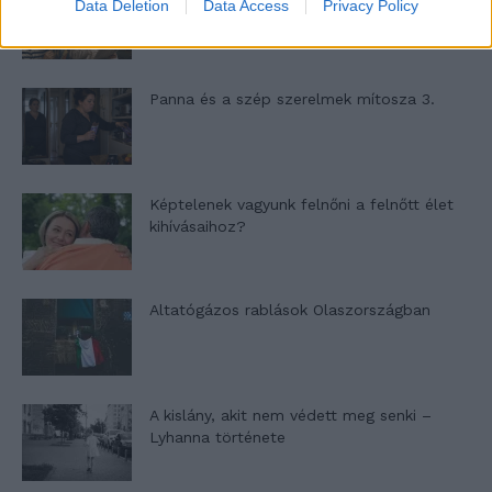
Data Deletion
Data Access
Privacy Policy
Panna és a szép szerelmek mítosza 3.
Képtelenek vagyunk felnőni a felnőtt élet
kihívásaihoz?
Altatógázos rablások Olaszországban
A kislány, akit nem védett meg senki –
Lyhanna története