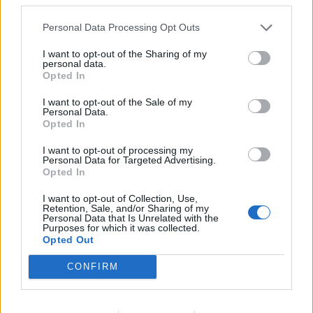
Personal Data Processing Opt Outs
A legidegesítőbb kifejezések laza
I want to opt-out of the Sharing of my
gyűjteménye
personal data.
Opted In
I want to opt-out of the Sale of my
Elyna Robbs: Adéle és az örökölt árnyak
Personal Data.
13. rész
Opted In
I want to opt-out of processing my
Personal Data for Targeted Advertising.
Opted In
Woody Allen megosztó zsenialitása
I want to opt-out of Collection, Use,
Retention, Sale, and/or Sharing of my
Personal Data that Is Unrelated with the
Purposes for which it was collected.
Opted Out
A világ legismertebb ruhái
CONFIRM
Nyár, nevetés, anekdoták