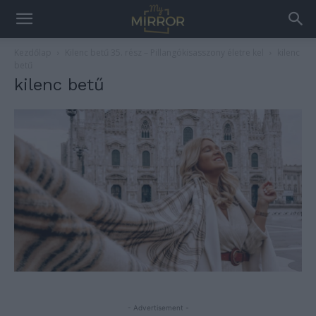
Kezdőlap
Kilenc betű 35. rész – Pillangókisasszony életre kel
kilenc
betű
kilenc betű
- Advertisement -