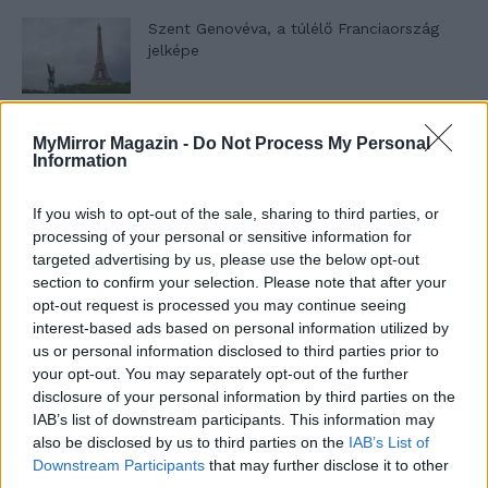
Szent Genovéva, a túlélő Franciaország
jelképe
Minka 12. rész
MyMirror Magazin -
Do Not Process My Personal
Information
If you wish to opt-out of the sale, sharing to third parties, or
processing of your personal or sensitive information for
Minka 11. rész
targeted advertising by us, please use the below opt-out
section to confirm your selection. Please note that after your
opt-out request is processed you may continue seeing
interest-based ads based on personal information utilized by
T. szereti a fiatal lányokat 14. rész
us or personal information disclosed to third parties prior to
your opt-out. You may separately opt-out of the further
disclosure of your personal information by third parties on the
IAB’s list of downstream participants. This information may
also be disclosed by us to third parties on the
IAB’s List of
Pedig szóltam… – Miért nem hiszünk a
Downstream Participants
that may further disclose it to other
nőknek, amikor segítséget kérnek?
third parties.