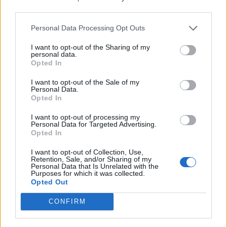
nőknek, amikor segítséget kérnek?
third parties.
Personal Data Processing Opt Outs
A legidegesítőbb kifejezések laza
I want to opt-out of the Sharing of my
personal data.
gyűjteménye
Opted In
I want to opt-out of the Sale of my
Personal Data.
Elyna Robbs: Adéle és az örökölt árnyak
Opted In
13. rész
I want to opt-out of processing my
Personal Data for Targeted Advertising.
Opted In
Woody Allen megosztó zsenialitása
I want to opt-out of Collection, Use,
Retention, Sale, and/or Sharing of my
Personal Data that Is Unrelated with the
Purposes for which it was collected.
Opted Out
A világ legismertebb ruhái
CONFIRM