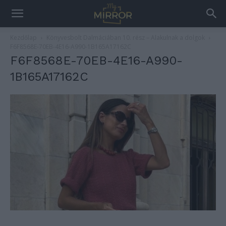
Kezdőlap
Könyvesbolt Dalmáciában 10. rész – Alakulnak a dolgok
F6F8568E-70EB-4E16-A990-1B165A17162C
F6F8568E-70EB-4E16-A990-
1B165A17162C