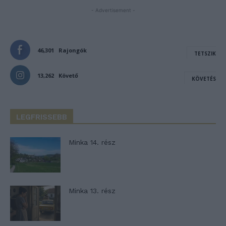
- Advertisement -
46,301
Rajongók
TETSZIK
13,262
Követő
KÖVETÉS
LEGFRISSEBB
Minka 14. rész
Minka 13. rész