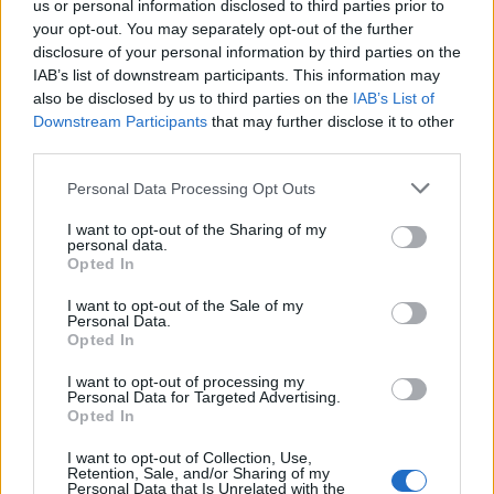
us or personal information disclosed to third parties prior to
your opt-out. You may separately opt-out of the further
Minka 11. rész
disclosure of your personal information by third parties on the
IAB’s list of downstream participants. This information may
also be disclosed by us to third parties on the
IAB’s List of
Downstream Participants
that may further disclose it to other
T. szereti a fiatal lányokat 14. rész
third parties.
Personal Data Processing Opt Outs
I want to opt-out of the Sharing of my
personal data.
Pedig szóltam… – Miért nem hiszünk a
Opted In
nőknek, amikor segítséget kérnek?
I want to opt-out of the Sale of my
Personal Data.
Opted In
A legidegesítőbb kifejezések laza
gyűjteménye
I want to opt-out of processing my
Personal Data for Targeted Advertising.
Opted In
I want to opt-out of Collection, Use,
Elyna Robbs: Adéle és az örökölt árnyak
Retention, Sale, and/or Sharing of my
13. rész
Personal Data that Is Unrelated with the