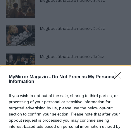
Megbocsáthatatlan bűnök 3.rész
Megbocsáthatatlan bűnök 2.rész
Megbocsáthatatlan bűnök 1.rész
MyMirror Magazin -
Do Not Process My Personal
Information
Szent Genovéva, a túlélő Franciaország
jelképe
If you wish to opt-out of the sale, sharing to third parties, or
processing of your personal or sensitive information for
targeted advertising by us, please use the below opt-out
Minka 12. rész
section to confirm your selection. Please note that after your
opt-out request is processed you may continue seeing
interest-based ads based on personal information utilized by