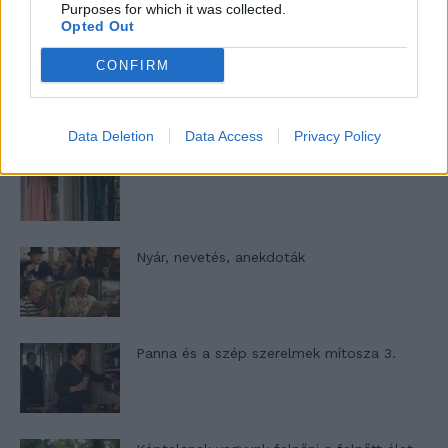
Purposes for which it was collected.
Opted Out
Woody Allen megosztó zsenialitása
CONFIRM
Data Deletion
Data Access
Privacy Policy
A világ legismertebb ruhái
Nyár, nevetés, anekdoták
Panna és a szép szerelmek mítosza 3.