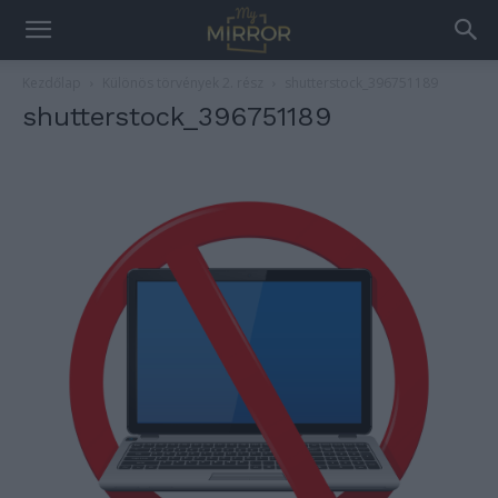
Kezdőlap
Különös törvények 2. rész
shutterstock_396751189
shutterstock_396751189