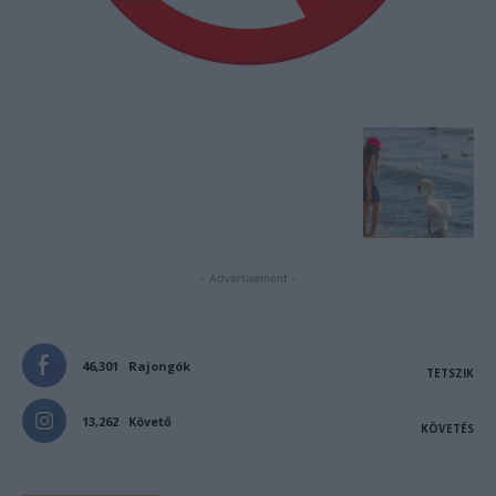
- Advertisement -
46,301
Rajongók
TETSZIK
13,262
Követő
KÖVETÉS