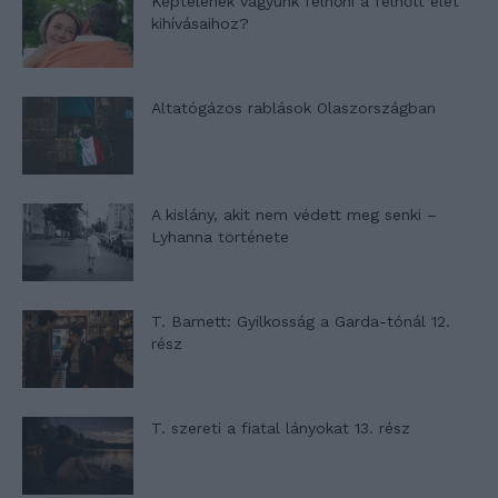
Képtelenek vagyunk felnőni a felnőtt élet
kihívásaihoz?
Altatógázos rablások Olaszországban
A kislány, akit nem védett meg senki –
Lyhanna története
T. Barnett: Gyilkosság a Garda-tónál 12.
rész
T. szereti a fiatal lányokat 13. rész