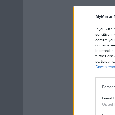
MyMirror 
If you wish 
sensitive in
confirm you
continue se
information 
further disc
participants
Downstream 
Persona
I want t
Opted 