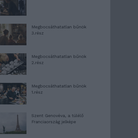
Megbocsáthatatlan bűnök
3.rész
Megbocsáthatatlan bűnök
2.rész
Megbocsáthatatlan bűnök
1.rész
Szent Genovéva, a túlélő
Franciaország jelképe