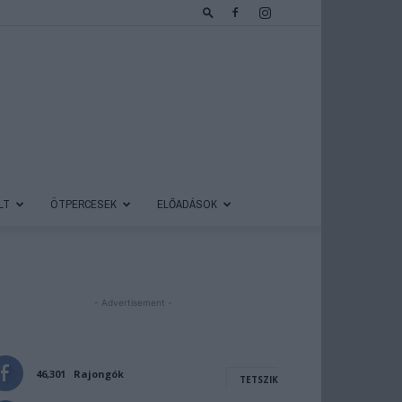
LT
ÖTPERCESEK
ELŐADÁSOK
- Advertisement -
46,301
Rajongók
TETSZIK