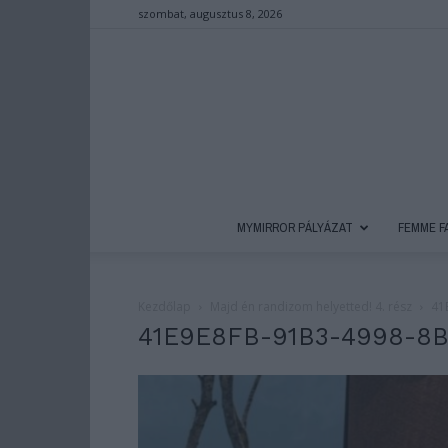
szombat, augusztus 8, 2026
MYMIRROR PÁLYÁZAT
FEMME F
Kezdőlap
Majd én randizom helyetted! 4. rész
41
41E9E8FB-91B3-4998-8