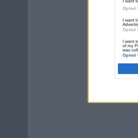
I want t
Opted 
I want 
Advertis
Opted 
I want t
of my P
was col
Opted 