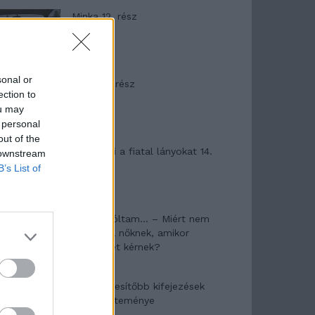
Minka 12. rész
sonal or
Minka 11. rész
ection to
ou may
 personal
out of the
T. szereti a fiatal lányokat 14.
 downstream
rész
B’s List of
Pedig szóltam… – Miért nem
hiszünk a nőknek, amikor
segítséget kérnek?
A legidegesítőbb kifejezések
laza gyűjteménye