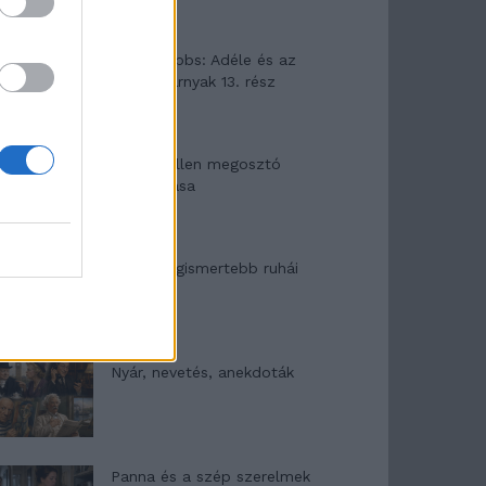
Elyna Robbs: Adéle és az
örökölt árnyak 13. rész
Woody Allen megosztó
zsenialitása
A világ legismertebb ruhái
Nyár, nevetés, anekdoták
Panna és a szép szerelmek