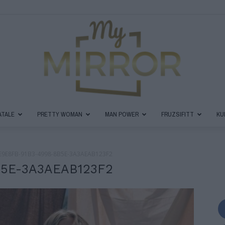
ATALE
PRETTY WOMAN
MAN POWER
FRUZSIFITT
KU
MyMirror
E9E8FB-91B3-4998-8B5E-3A3AEAB123F2
B5E-3A3AEAB123F2
Magazin