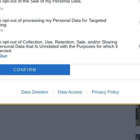
o opt-out of the Sale of my Personal Data.
In
to opt-out of processing my Personal Data for Targeted
ing.
In
o opt-out of Collection, Use, Retention, Sale, and/or Sharing
ersonal Data that Is Unrelated with the Purposes for which it
lected.
Out
CONFIRM
Data Deletion
Data Access
Privacy Policy