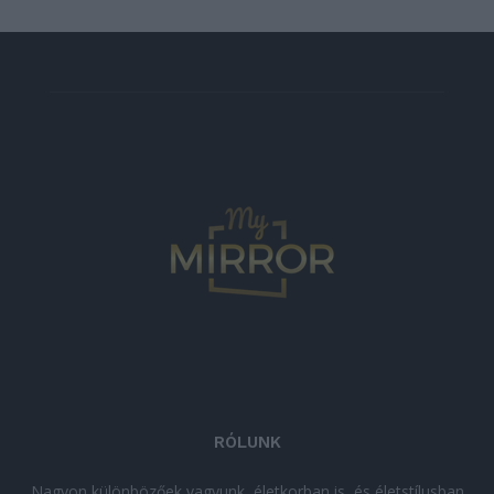
RÓLUNK
Nagyon különbözőek vagyunk, életkorban is, és életstílusban