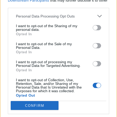
Downstream Participants
that may further disclose it to other
Minka 9. rész
third parties.
Personal Data Processing Opt Outs
I want to opt-out of the Sharing of my
Máltai kaland 7.
personal data.
Opted In
I want to opt-out of the Sale of my
Personal Data.
10 tanács, ha jobban akarod érezni magad
Opted In
a hétköznapokban
I want to opt-out of processing my
Personal Data for Targeted Advertising.
Opted In
Egy ház, amely a tengerre és a fényre
I want to opt-out of Collection, Use,
nyílik – Villa...
Retention, Sale, and/or Sharing of my
Personal Data that Is Unrelated with the
Purposes for which it was collected.
Opted Out
A családok, akik soha nem hagyták abba
CONFIRM
várakozást – Ha egy...