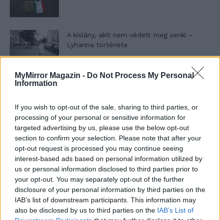
A kislány, akit nem védett meg senki –
Lyhanna története
MyMirror Magazin -
Do Not Process My Personal
T. Barnett: Gyilkosság a Garda-tónál 12.
Information
rész
If you wish to opt-out of the sale, sharing to third parties, or
processing of your personal or sensitive information for
targeted advertising by us, please use the below opt-out
T. szereti a fiatal lányokat 13. rész
section to confirm your selection. Please note that after your
opt-out request is processed you may continue seeing
interest-based ads based on personal information utilized by
us or personal information disclosed to third parties prior to
Minka 10. rész
your opt-out. You may separately opt-out of the further
disclosure of your personal information by third parties on the
IAB’s list of downstream participants. This information may
also be disclosed by us to third parties on the
IAB’s List of