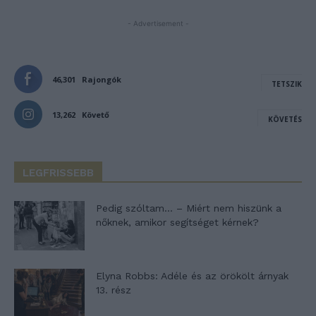
- Advertisement -
46,301
Rajongók
TETSZIK
13,262
Követő
KÖVETÉS
LEGFRISSEBB
Pedig szóltam… – Miért nem hiszünk a
nőknek, amikor segítséget kérnek?
Elyna Robbs: Adéle és az örökölt árnyak
13. rész