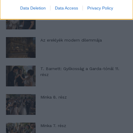
Data Deletion
Data Access
Privacy Policy
Panna és a szép szerelmek mítosza 2.
rész
Az ereklyék modern dilemmája
T. Barnett: Gyilkosság a Garda-tónál 11.
rész
Minka 8. rész
Minka 7. rész